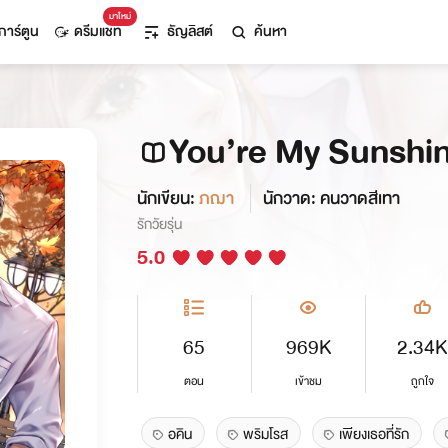
มาใหม่
การ์ตูน
ดรีมแชท
ธัญลิสต์
ค้นหา
You’re My Sunshine
นักเขียน:
ภฌา
นักวาด: คนวาดสีเทา
รักวัยรุ่น
5.0
65
969K
2.34K
ตอน
เข้าชม
ถูกใจ
อคิน
พริมโรส
เพียงเธอที่รัก