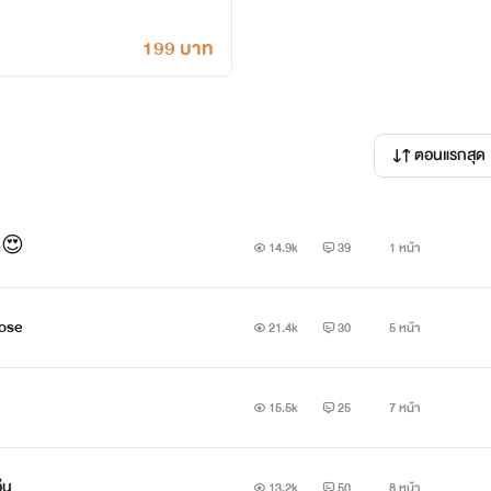
199 บาท
ตอนแรกสุด
าา😍
14.9k
39
1 หน้า
rose
21.4k
30
5 หน้า
15.5k
25
7 หน้า
อุ่น
13.2k
50
8 หน้า