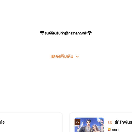
🌹ยินดีต้อนรับเข้าสู่จักรวาลภฌาค่ะ🌹
แสดงเพิ่มเติม
วใจ
เล่ห์รักพั
จบ
ภฌา