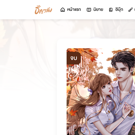
หน้าแรก
นิยาย
อีบุ๊ก
จบ