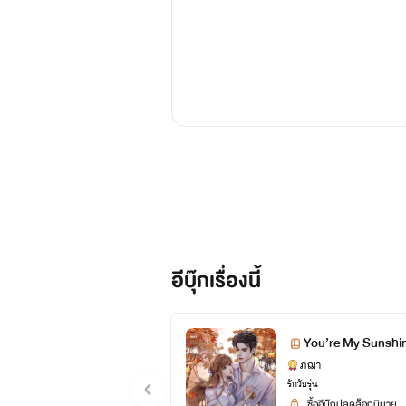
อีบุ๊กเรื่องนี้
You’re My Sunshine
ภฌา
รักวัยรุ่น
ซื้ออีบุ๊กปลดล็อกนิยาย