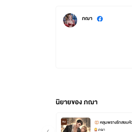
ภฌา
⭐️ จักรวาลภฌามีด้วยกันทั้งหมด 3 SET ⭐️
SET 1 รุ่นพี่
แนวน่ารักกุ๊กกิ๊ก วัยรุ่นมหาลัย
ผัวว้าก (เฌอรีน-สงกรานต์)
ขโมยหัวใจยัยซื่อบื้อ (อิงฟ้า-เรย์)
นิยายของ ภฌา
ปราบพยศยัยตัวร้าย (นานา-ควินตัน)
วายร้ายพ่ายรัก (น้ำค้าง-คิมหันต์)
หลุมพรางรักสยบหั
จบ
กับดักรักรุ่นพี่ตัวร้าย (พราวชมพู-บาส)
ภฌา