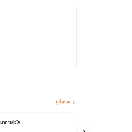
ดูทั้งหมด
นธนาการหัวใจ
ตร
จบ
ภฌา