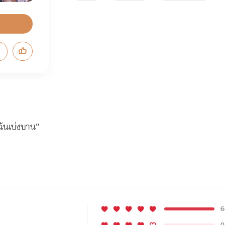
ฉันเบ่งบาน”
6
0