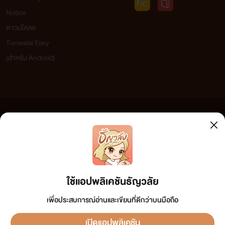
Notice
ดาวน์โหลด
Tunwalai Easy
(สำหรับ Android)
ข้อความที่ท่านได้อ่านจากเว็บไซต์นี้เกิดจากการเขียนโดยสาธารณชนและเผยแพร่โดยอัตโนมัติ ผู้ดูแล
เว็บไซต์แห่งนี้ไม่ได้เห็นด้วยและไม่ขอรับผิดชอบต่อข้อความใดๆ ทั้งสิ้น ดังนั้นผู้อ่านทุกท่านโปรดใช้
วิจารณญาณในการกลั่นกรองด้วยตนเอง และหากท่านพบข้อความใดๆ ที่ขัดต่อกฎหมายและศีลธรรม
กรุณาแจ้งมาที่ tunwalai@ookbee.com เพื่อทีมงานจะได้ดำเนินการในทันที ทั้งนี้ ทางเว็บไซต์ขอสงวน
ลิขสิทธิ์ตามพระราชบัญญัติลิขสิทธิ์ (ฉบับเพิ่มเติม) พ.ศ.2558
ใช้แอปพลิเคชันธัญวลัย
เพื่อประสบการณ์อ่านและเขียนที่ดีกว่าบนมือถือ
เปิดแอปพลิเคชัน