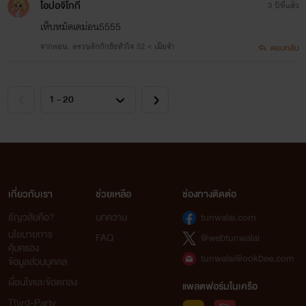
โอปอจิโกกี้
3 ปีที่แล้ว
เห็บหมัดเดม่อน5555
จากตอน: ตรวนรักกักขังหัวใจ 52 < เมียจ๋า
ตอบกลับ
เกี่ยวกับเรา
ช่วยเหลือ
ช่องทางติดต่อ
ธัญวลัยคือ?
บทความ
tunwalai.com
นโยบายการ
FAQ
@webtunwalai
คุ้มครอง
tunwalai@ookbee.com
ข้อมูลส่วนบุคคล
เงื่อนไขและข้อตกลง
แพลตฟอร์มในเครือ
Third-Party