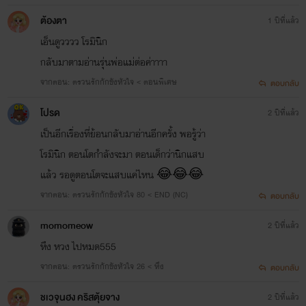
ต้องตา
1 ปีที่แล้ว
เอ็นดูวววว โรมินิก
กลับมาตามอ่านรุ่นพ่อแม่ต่อค่าาาา
จากตอน: ตรวนรักกักขังหัวใจ < ตอนพิเศษ
ตอบกลับ
โปรด
2 ปีที่แล้ว
เป็นอีกเรื่องที่ย้อนกลับมาอ่านอีกครั้ง พอรู้ว่า
โรมินิก ตอนโตกำลังจะมา ตอนเด็กว่านิกแสบ
แล้ว รอดูตอนโตจะแสบแค่ไหน 😂😂😂
จากตอน: ตรวนรักกักขังหัวใจ 80 < END (NC)
ตอบกลับ
momomeow
2 ปีที่แล้ว
หึง หวง ไปหมด555
จากตอน: ตรวนรักกักขังหัวใจ 26 < หึง
ตอบกลับ
ชเวจุนฮง คริสตุ้ยจาง
2 ปีที่แล้ว