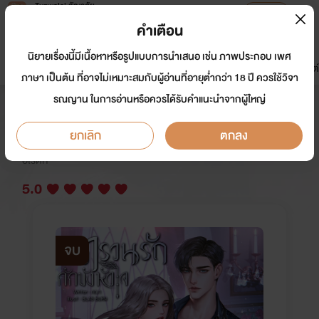
Tunwalai ธัญวลัย
เปิดแอป
เพื่อประสบการณ์ที่ดีกว่าบนมือถือ
คำเตือน
เข้าสู่ระบบ
นิยายเรื่องนี้มีเนื้อหาหรือรูปแบบการนำเสนอ เช่น ภาพประกอบ เพศ
มาใหม่
หน้าแรก
นิยาย
อีบุ๊ก
การ์ตูน
ดรีมแชท
ธัญลิสต์
ภาษา เป็นต้น ที่อาจไม่เหมาะสมกับผู้อ่านที่อายุต่ำกว่า 18 ปี ควรใช้วิจา
รณญาน ในการอ่านหรือควรได้รับคำแนะนำจากผู้ใหญ่
ตรวนรักกักขังหัวใจ
ยกเลิก
ตกลง
นักเขียน:
ภฌา
นักวาด: BLAG BURN
อีโรติก
5.0
จบ