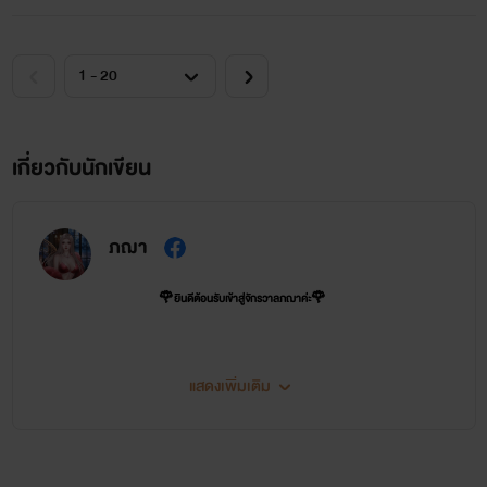
เกี่ยวกับนักเขียน
ภฌา
🌹ยินดีต้อนรับเข้าสู่จักรวาลภฌาค่ะ🌹
⭐️ จักรวาลภฌามีด้วยกันทั้งหมด 3 SET ⭐️
แสดงเพิ่มเติม
SET 1 รุ่นพี่
แนวน่ารักกุ๊กกิ๊ก วัยรุ่นมหาลัย
ผัวว้าก (เฌอรีน-สงกรานต์)