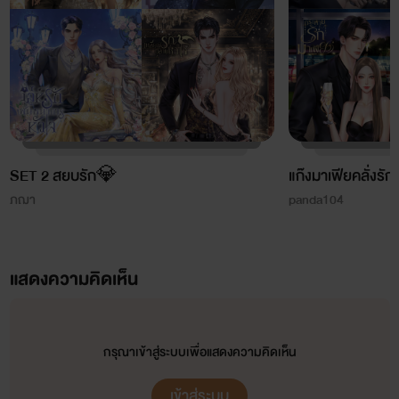
SET 3 First Love
(รุ่นลูกของ SET 1-2)
☀️ You’re My Sunshine เพียงเธอที่รัก (อคิน-พริมโรส)
❄️ Snow of Love อ้อนรักละลายหัวใจ (เนลตัน-สโนว์)
🦅 Is You จองรักจองจำหัวใจ (โรมินิก-ริต้า)
SET 2 สยบรัก💎
แก๊งมาเฟียคลั่งรั
⭐️
เรื่องอื่นๆ ในจักรวาลภฌา (ไม่มีเซต)
⭐️
ภฌา
panda104
เผลอรักหมดใจ (เบลค-อาย) พ่อ-แม่ของเรื่อง หลุมพรางรักสยบหัวใจ, ฉีกกฎรักมัดใจเพื่อน
กลรักดวงใจอสูร (พอล-แจนนิส) เกี่ยวเนื่องกับเรื่อง ตรวนรักกักขังหัวใจ
แสดงความคิดเห็น
กรุณาเข้าสู่ระบบเพื่อแสดงความคิดเห็น
เข้าสู่ระบบ