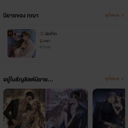
ขโมยหัวใจยัยซื่อบื้อ (อิงฟ้า-เรย์)
ปราบพยศยัยตัวร้าย (นานา-ควินตัน)
นิยายของ ภฌา
ดูทั้งหมด
วายร้ายพ่ายรัก (น้ำค้าง-คิมหันต์)
กับดักรักรุ่นพี่ตัวร้าย (พราวชมพู-บาส)
ผัวว้าก
จบ
ฉีกกฎรักมัดใจเพื่อน (ลูกแพร-โฬม)
ภฌา
รักวัยรุ่น
ป่วนหัวใจยัยตัวแสบ (วาววา-นาวิน)
แผลงศรรักปักกลางใจ (ใบเฟิร์น-ฌอน)
อยู่ในธัญลิสต์นิยาย...
ดูทั้งหมด
SET 2 สยบรัก
แนวมาเฟียบู้ระห่ำ เนื้อหาจัดเต็ม
หลุมพรางรักสยบหัวใจ (ลุค-ลูกตาล)
ตรวนรักกักขังหัวใจ (โรแวน-ดั๊กกี้)
เล่ห์รักพันธนาการหัวใจ (แฮร์ริค-เดียร์เลล่า)
เหลี่ยมรักทลายหัวใจ (ดีแลน-แอนนา)