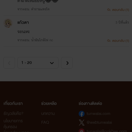
ตาฝาดไหมยัยหนู😂😂
จากตอน: คำถามแทงใจ
ตอบกลับ (1)
แก้วตา
3 ปีที่แล้ว
รอนะคะ
จากตอน: น้ำมันใกล้ไฟ nc
ตอบกลับ (1)
เกี่ยวกับเรา
ช่วยเหลือ
ช่องทางติดต่อ
ธัญวลัยคือ?
บทความ
tunwalai.com
นโยบายการ
FAQ
@webtunwalai
คุ้มครอง
tunwalai@ookbee.com