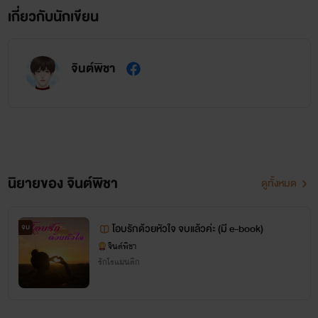
เกี่ยวกับนักเขียน
จินต์พิชา
นิยายของ จินต์พิชา
ดูทั้งหมด
โอบรักด้วยหัวใจ จบแล้วค่ะ (มี e-book)
จบ
จินต์พิชา
รักโรแมนติก