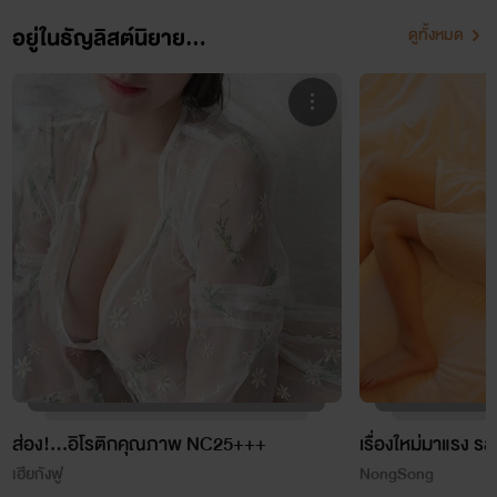
อยู่ในธัญลิสต์นิยาย...
ดูทั้งหมด
ส่อง!...อิโรติกคุณภาพ NC25+++
เรื่องใหม่มาแรง รส
เฮียกังฟู
์NongSong