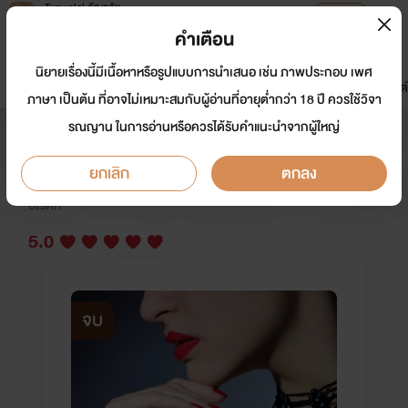
Tunwalai ธัญวลัย
เปิดแอป
เพื่อประสบการณ์ที่ดีกว่าบนมือถือ
คำเตือน
เข้าสู่ระบบ
นิยายเรื่องนี้มีเนื้อหาหรือรูปแบบการนำเสนอ เช่น ภาพประกอบ เพศ
มาใหม่
หน้าแรก
นิยาย
อีบุ๊ก
การ์ตูน
ดรีมแชท
ธัญลิสต์
ภาษา เป็นต้น ที่อาจไม่เหมาะสมกับผู้อ่านที่อายุต่ำกว่า 18 ปี ควรใช้วิจา
รณญาน ในการอ่านหรือควรได้รับคำแนะนำจากผู้ใหญ่
พ่ายรักแม่หม้ายป้ายแดง
ยกเลิก
ตกลง
นักเขียน:
จินต์พิชา
อีโรติก
5.0
จบ