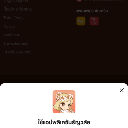
ข้อมูลส่วนบุคคล
เงื่อนไขและข้อตกลง
แพลตฟอร์มในเครือ
Third-Party
Notice
ดาวน์โหลด
Tunwalai Easy
(สำหรับ Android)
ข้อความที่ท่านได้อ่านจากเว็บไซต์นี้เกิดจากการเขียนโดยสาธารณชนและเผยแพร่โดยอัตโนมัติ ผู้ดูแล
เว็บไซต์แห่งนี้ไม่ได้เห็นด้วยและไม่ขอรับผิดชอบต่อข้อความใดๆ ทั้งสิ้น ดังนั้นผู้อ่านทุกท่านโปรดใช้
วิจารณญาณในการกลั่นกรองด้วยตนเอง และหากท่านพบข้อความใดๆ ที่ขัดต่อกฎหมายและศีลธรรม
กรุณาแจ้งมาที่ tunwalai@ookbee.com เพื่อทีมงานจะได้ดำเนินการในทันที ทั้งนี้ ทางเว็บไซต์ขอสงวน
ลิขสิทธิ์ตามพระราชบัญญัติลิขสิทธิ์ (ฉบับเพิ่มเติม) พ.ศ.2558
ใช้แอปพลิเคชันธัญวลัย