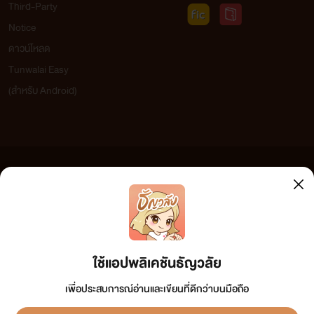
Third-Party
Notice
ดาวน์โหลด
Tunwalai Easy
(สำหรับ Android)
ข้อความที่ท่านได้อ่านจากเว็บไซต์นี้เกิดจากการเขียนโดยสาธารณชนและเผยแพร่โดยอัตโนมัติ ผู้ดูแล
เว็บไซต์แห่งนี้ไม่ได้เห็นด้วยและไม่ขอรับผิดชอบต่อข้อความใดๆ ทั้งสิ้น ดังนั้นผู้อ่านทุกท่านโปรดใช้
วิจารณญาณในการกลั่นกรองด้วยตนเอง และหากท่านพบข้อความใดๆ ที่ขัดต่อกฎหมายและศีลธรรม
กรุณาแจ้งมาที่ tunwalai@ookbee.com เพื่อทีมงานจะได้ดำเนินการในทันที ทั้งนี้ ทางเว็บไซต์ขอสงวน
ลิขสิทธิ์ตามพระราชบัญญัติลิขสิทธิ์ (ฉบับเพิ่มเติม) พ.ศ.2558
ใช้แอปพลิเคชันธัญวลัย
เพื่อประสบการณ์อ่านและเขียนที่ดีกว่าบนมือถือ