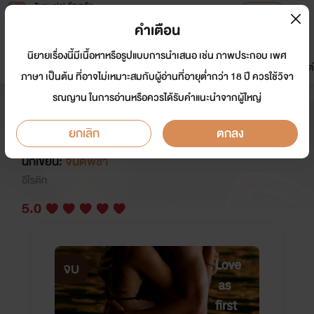
Tunwalai ธัญวลัย
เปิดแอป
เพื่อประสบการณ์ที่ดีกว่าบนมือถือ
คำเตือน
เข้าสู่ระบบ
นิยายเรื่องนี้มีเนื้อหาหรือรูปแบบการนำเสนอ เช่น ภาพประกอบ เพศ
มาใหม่
หน้าแรก
นิยาย
อีบุ๊ก
การ์ตูน
ดรีมแชท
ธัญลิสต์
ภาษา เป็นต้น ที่อาจไม่เหมาะสมกับผู้อ่านที่อายุต่ำกว่า 18 ปี ควรใช้วิจา
รณญาน ในการอ่านหรือควรได้รับคำแนะนำจากผู้ใหญ่
มาเฟียคลั่งรัก ( Love as first sex )
nc25+
ยกเลิก
ตกลง
นักเขียน:
จินต์พิชา
อีโรติก
5.0
จบ