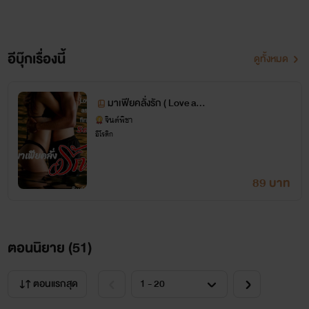
อีบุ๊กเรื่องนี้
ดูทั้งหมด
มาเฟียคลั่งรัก ( Love as fi
rst sex ) nc25+
จินต์พิชา
อีโรติก
89 บาท
ตอนนิยาย (
51
)
ตอนแรกสุด