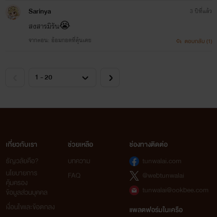
Sarinya
3 ปีที่แล้ว
สงสารมิรัน😭
จากตอน: อ้อมกอดที่คุ้นเคย
ตอบกลับ (1)
เกี่ยวกับเรา
ช่วยเหลือ
ช่องทางติดต่อ
ธัญวลัยคือ?
บทความ
tunwalai.com
นโยบายการ
FAQ
@webtunwalai
คุ้มครอง
tunwalai@ookbee.com
ข้อมูลส่วนบุคคล
เงื่อนไขและข้อตกลง
แพลตฟอร์มในเครือ