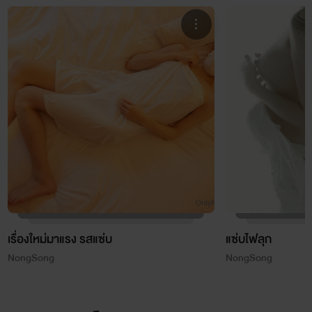
เรื่องใหม่มาแรง รสแซ่บ
แซ่บไฟลุก
์NongSong
์NongSong