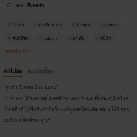
650
เพิ่มลงคลัง
อีโรติก
มาเฟียคลั่งรัก
โรมานซ์
firstsex
จินต์พิชา
nc25++
มาเฟีย
คลั่งรัก
แสดงเพิ่มเติม
มิรันดา
มาร์คัส
คำโปรย
แนะนำเรื่อง
“คุณรักฉันยอมรับมาเถอะ”
“เปล่าเลย มิรันดา ผมไม่เคยรักคุณเลยสักนิด ที่ผ่านมามันก็แค่
เรื่องเซ็กซ์ ให้ยืนยันอีกกี่ครั้งผมก็พูดเหมือนเดิม ผมไม่ได้รักคุณ