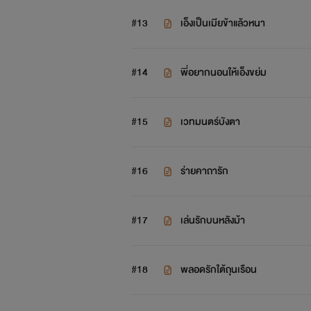
#13
เอ็งเป็นเมียข้าแล้วหนา
#14
พี่อยากนอนให้เอ็งขย่ม
#15
เวทมนตร์บังตา
#16
ร่ายคาถารัก
#17
เล่นรักบนหลังม้า
#18
พลอดรักใต้ถุนเรือน