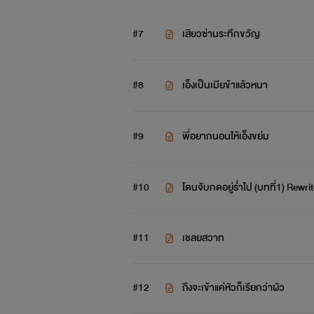
#7
เสียวซ่านระทึกขวัญ
#8
เอ็งเป็นเมียข้าแล้วหนา
#9
พี่อยากนอนให้เอ็งขย่ม
#10
โดนจับกดอยู่ร่ำไป (บทที่1) Rewri
#11
เชลยสวาท
#12
ถึงจะเข้าแค่หัวก็เรียกว่าผัว