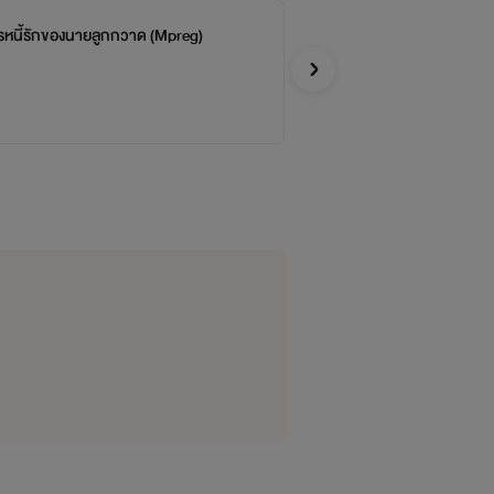
หนี้รักของนายลูกกวาด (Mpreg)​
Lov
จบ
er
vamp
Y