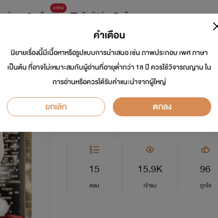
มาใหม่
การ์ตูน
ดรีมแชท
ธัญลิสต์
ค้นหา
คำเตือน
นิยายเรื่องนี้มีเนื้อหาหรือรูปแบบการนำเสนอ เช่น ภาพประกอบ เพศ ภาษา
เฮียแดนของน้องสา
เป็นต้น ที่อาจไม่เหมาะสมกับผู้อ่านที่อายุต่ำกว่า 18 ปี ควรใช้วิจารณญาน ใน
การอ่านหรือควรได้รับคำแนะนำจากผู้ใหญ่
นักเขียน:
vampire rose
ยกเลิก
ตกลง
Y
0.0
15
15.9K
96
ตอน
เข้าชม
ถูกใจ