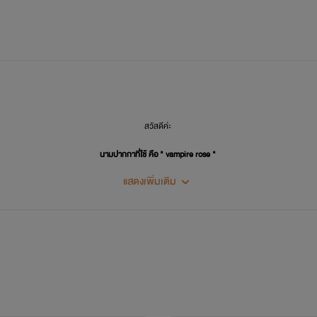
สวัสดีค่ะ
นามปากกาที่ใช้ คือ " vampire rose "
แสดงเพิ่มเติม
ชอบผลงานของไรท์ ติดตามและพูดคุยกันกับไรท์ได้นะคะ
นิยายของไรท์ เน้นหนักไปทางหวาน ฟิน ละมุน นุ่มนวล ไม่เน้นดราม่าหนัก
อยากให้คุณคนอ่านสนุกและมีความสุขกับสิ่งที่เราเขียน
ฝากสนับสนุนเเละเป็นกำลังใจให้กันด้วยนะคะ
"ขอฝากผลงานไว้ในใจคนอ่านด้วยนะ"