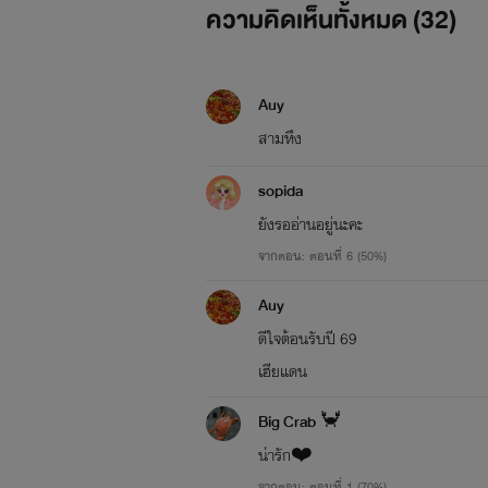
ความคิดเห็นทั้งหมด (
32
)
Auy
สามหึง
sopida
ยังรออ่านอยู่นะคะ
จากตอน: ตอนที่​ 6 (50%)
Auy
ดีใจต้อนรับปี 69
เฮียแดน
Big Crab 🦀
น่ารัก❤️
จากตอน: ตอนที่ 1 (70%)