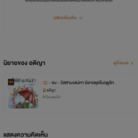
ขอบคุณที่สนับสนุนนักเขียนตัวน้อยตัวนิดคนนี้มาตลอดนะคะ ติญารักคุณนะ
แสดงเพิ่มเติม
นิยายของ อติญา
ดูทั้งหมด
- จบ - วัสสานเสน่หา นิยายชุดในฤดูรัก
จบ
อติญา
รักโรแมนติก
แสดงความคิดเห็น