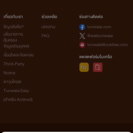
เกี่ยวกับเรา
ช่วยเหลือ
ช่องทางติดต่อ
ธัญวลัยคือ?
บทความ
tunwalai.com
นโยบายการ
FAQ
@webtunwalai
คุ้มครอง
tunwalai@ookbee.com
ข้อมูลส่วนบุคคล
เงื่อนไขและข้อตกลง
แพลตฟอร์มในเครือ
Third-Party
Notice
ดาวน์โหลด
Tunwalai Easy
(สำหรับ Android)