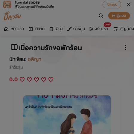
Tunwalai ธัญวลัย
เปิดแอป
เพื่อประสบการณ์ที่ดีกว่าบนมือถือ
เข้าสู่ระบบ
มาใหม่
หน้าแรก
นิยาย
อีบุ๊ก
การ์ตูน
ดรีมแชท
ธัญลิสต์
เมื่อความรักขอพักร้อน
นักเขียน:
อติญา
รักวัยรุ่น
0.0