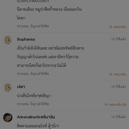
tu.be/LFatXf2u9cY
นิยายเสียง หมูป่าติิดถ้ำหลวง เรื่องแรกใน
โดลก
จากตอน: ติญาเล่าให้ฟัง
ตอบกลับ
Suphansa
10 ปีที่แล้ว
เป็นกำลังใจให้นะคะ อย่าขโมยทรัพย์สินทาง
ปัญญาเค้าไปเลยค่ะ แต่เรามีควาใรุ้ความ
สามารถใครก็เอาไปจากเราไม่ได้
จากตอน: ติญาเล่าให้ฟัง
ตอบกลับ
เจ่ดา
10 ปีที่แล้ว
น่าเห็นใจจริงๆค่ะติญา
จากตอน: ติญาเล่าให้ฟัง
ตอบกลับ (3)
Adrenaline/อะดรีนาลีน
10 ปีที่แล้ว
ติดตามเสมอนะไรท์ สู้ๆน้าา