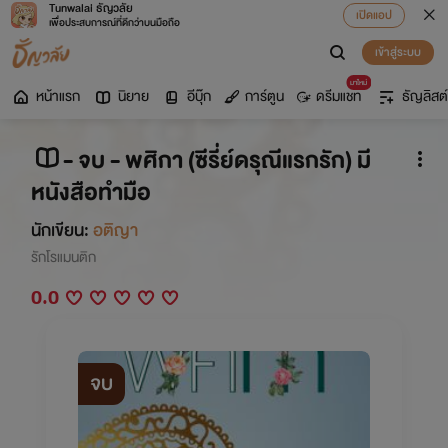
Tunwalai ธัญวลัย
เปิดแอป
เพื่อประสบการณ์ที่ดีกว่าบนมือถือ
เข้าสู่ระบบ
มาใหม่
หน้าแรก
นิยาย
อีบุ๊ก
การ์ตูน
ดรีมแชท
ธัญลิสต์
- จบ - พศิกา (ซีรี่ย์ดรุณีแรกรัก) มี
หนังสือทำมือ
นักเขียน:
อติญา
รักโรแมนติก
0.0
จบ