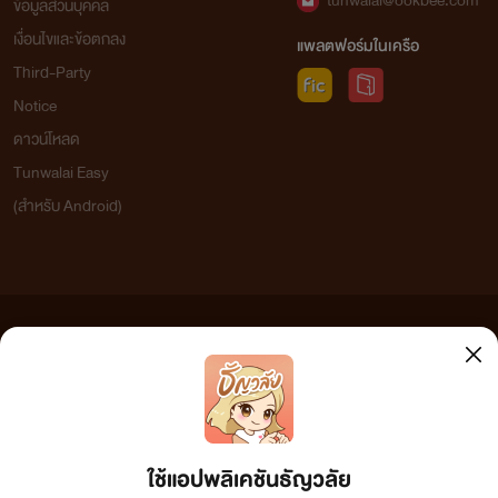
tunwalai@ookbee.com
ข้อมูลส่วนบุคคล
เงื่อนไขและข้อตกลง
แพลตฟอร์มในเครือ
Third-Party
Notice
ดาวน์โหลด
Tunwalai Easy
(สำหรับ Android)
ข้อความที่ท่านได้อ่านจากเว็บไซต์นี้เกิดจากการเขียนโดยสาธารณชนและเผยแพร่โดยอัตโนมัติ ผู้ดูแล
เว็บไซต์แห่งนี้ไม่ได้เห็นด้วยและไม่ขอรับผิดชอบต่อข้อความใดๆ ทั้งสิ้น ดังนั้นผู้อ่านทุกท่านโปรดใช้
วิจารณญาณในการกลั่นกรองด้วยตนเอง และหากท่านพบข้อความใดๆ ที่ขัดต่อกฎหมายและศีลธรรม
กรุณาแจ้งมาที่ tunwalai@ookbee.com เพื่อทีมงานจะได้ดำเนินการในทันที ทั้งนี้ ทางเว็บไซต์ขอสงวน
ลิขสิทธิ์ตามพระราชบัญญัติลิขสิทธิ์ (ฉบับเพิ่มเติม) พ.ศ.2558
ใช้แอปพลิเคชันธัญวลัย