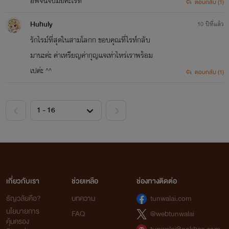
อัพจนจบมั้ยคะไรท์
ตอบกลับ (1)
Huhuly
10 ปีที่แล้ว
รักไรม์ที่สุดในสามโลกก ขอบคุณที่ไรท์กลับ
มานะค่ะ ค่าเหรียญค่ากุญแจเท่าไหร่เราพร้อม
เปค่ะ ^^
ตอบกลับ (1)
เกี่ยวกับเรา
ช่วยเหลือ
ช่องทางติดต่อ
ธัญวลัยคือ?
บทความ
tunwalai.com
นโยบายการ
FAQ
@webtunwalai
คุ้มครอง