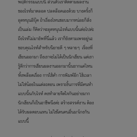
พฤติกรรมแบบนี้ ส่วนตัวเราติดตามผลงาน
ของไรท์มาตลอด ปลดล็อคเองด้วย บางครั้งก็
อุดหนุนอีบุ๊ค ถ้าเรื่องไหนชอบมากหน่อยก็สั่ง
เป็นเล่ม ก็คิดว่าจะอุดหนุนไรท์แบบนั้นต่อไปค่ะ
ถึงไรท์ไม่มาอัพที่นี่แล้ว เราก็ยังตามเพจอยู่นะ
ขอบคุณไรท์สำหรับนิยายดี ๆ หลายๆ เรื่องที่
เขียนออกมา ถึงเราจะไม่ได้เป็นนักเขียน แต่เรา
รู้ดีกว่าการเขียนผลงานออกมานั้นยากแค่ไหน
ทั้งพล็อตเรื่อง การใช้คำ การพิมพ์อีก ใช้เวลา
ไม่ใช่น้อยในแต่ละตอน เพราะงั้นการที่มีคนทำ
แบบนั้นกับไรท์ คงทำลายจิตใจกันอย่างมาก
นักเขียนก็เป็นอาชีพนึงค่ะ สร้างสรรค์งาน ต้อง
ได้รับผลตอบแทน ไม่ใช่โดนคนอื่นมาโกงกัน
แบบนี้