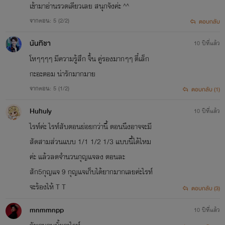
เข้ามาอ่านรวดเดียวเลย สนุกจังค่ะ ^^
จากตอน: 5 (2/2)
ตอบกลับ
นันทิชา
10 ปีที่แล้ว
โหๆๆๆๆ มีความรู้สึก จิ้น คู่รองมากๆๆ ตี๋เล็ก
กะอะตอม น่ารักมากมาย
จากตอน: 5 (1/2)
ตอบกลับ (1)
Huhuly
10 ปีที่แล้ว
ไรท์ค่ะ ไรท์สับตอนย่อยกว่านี้ ตอนนึงอาจจะมี
สัดสามส่วนแบบ 1/1 1/2 1/3 แบบนี้ได้ไหม
ค่ะ แล้วลดจำนวนกุญแจลง ตอนละ
สัก5กุญแจ 9 กุญแจเก็บได้ยากมากเลยค่ะไรท์
จะร้องไห้ T T
ตอบกลับ (3)
mnmmnpp
10 ปีที่แล้ว