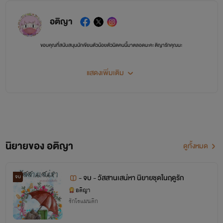
อติญา
ขอบคุณที่สนับสนุนนักเขียนตัวน้อยตัวนิดคนนี้มาตลอดนะคะ ติญารักคุณนะ
แสดงเพิ่มเติม
นิยายของ อติญา
ดูทั้งหมด
- จบ - วัสสานเสน่หา นิยายชุดในฤดูรัก
จบ
อติญา
รักโรแมนติก