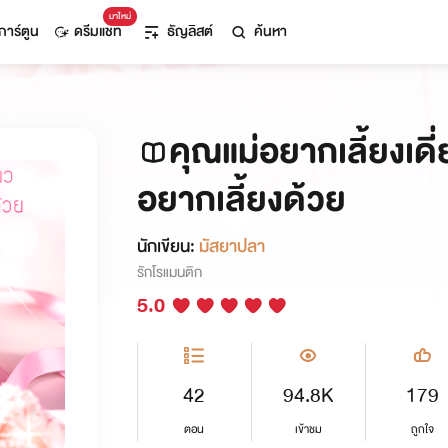
มาใหม่
การ์ตูน
ดรีมแชท
ธัญลิสต์
ค้นหา
คุณแม่อยากเลี้ยงเดี
อยากเลี้ยงด้วย
นักเขียน:
มัสยาปลา
รักโรแมนติก
5.0
42
94.8K
179
ตอน
เข้าชม
ถูกใจ