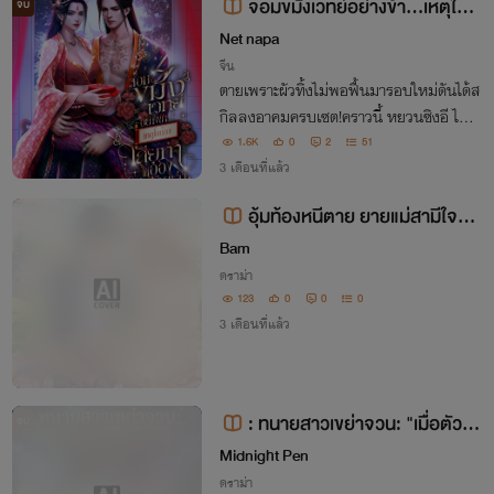
จอมขมังเวทย์อย่างข้า...เหตุใดต้
จบ
องมาเสียท่าให้กับอ๋องไร้ค่าด้วยเล่า
Net napa
จีน
ตายเพราะผัวทิ้งไม่พอฟื้นมารอบใหม่ดันได้ส
กิลลงอาคมครบเซต!คราวนี้ หยวนซิงอี ไม่ต
ามใจใครทั้งนั้น—ผัวเก่า น้องผัว แม่ผัว… ใค
1.6K
0
2
51
รแหย่ ข้าจะเสกยันต์ให้ปากเน่าพูดไม่ได้ไปอีก
3 เดือนที่แล้ว
สามวัน
อุ้มท้องหนีตาย ยายแม่สามีใจร้า
ย
Bam
ดราม่า
123
0
0
0
3 เดือนที่แล้ว
: ทนายสาวเขย่าจวน: "เมื่อตัวแม่
จบ
กฎหมายข้ามภพมาปราบแม่สามี"
Midnight Pen
ดราม่า