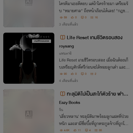
ใครดีมาเธอดีตอบ แต่ถ้าใครร้ายมา เตรียมรั
บ "หมายศาล" ถึงหน้าเรือนได้เลย! "กฎของ
ตระกูลสวีน่ะรึ? ลองมาเจอกฎหมายอาญาฉ
59
0
0
16
บับรินรดาหน่อยเป็นไง.. ท่านแม่สามี เตรียม
3 เดือนที่แล้ว
สินเดิมของข้าคืนมาทุกบาททุกสตางค์ ไม่อย่
Life Reset เกมชีวิตรอบสอง
างนั้น
roysang
แฟนตาซี
Life Reset เกมชีวิตรอบสอง เมื่อฉันต้องเก็
บเหรียญศักดิ์ศรีก่อนจะได้ทอยลูกเต๋า และฉั
นจะถูกส่ง “ย้อนกลับไปช่วงหนึ่งของชีวิตจริ
90
0
0
2
ง“ ครั้งนี้ฉันเลือกการตัดสินใจใหม่ได้
4 เดือนที่แล้ว
ทะลุมิติไปเป็นสะใภ้ตัวร้าย ฟาด
จบ
ฟันกับแม่สามีเพื่อเจ้าต้าวฝาแฝด
Eazy Books
จีน
'เสี่ยวหลาน' ทะลุมิติมาพร้อมลูกแฝดที่ป่วย
หนัก และสามีซื่อบื้อที่ถูกตระกูลจ้าวที่ถูกโขล
กสับสารพัด เมื่อแม่สามีใจทมิฬหวังให้ลูกฝ
4.6K
11
4
35