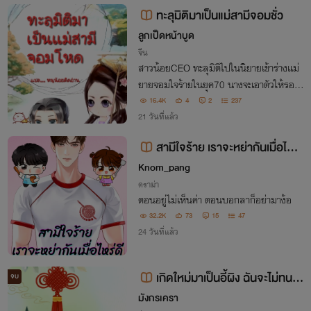
งสองยืนหยัดลุกขึ้นสู้อย่างสง่างาม
ทะลุ​มิติ​มา​เป็น​แม่สามีจอมชั่ว
ลูกเป็ด​หน้าบูด
จีน
สาวน้อยCEO ทะลุ​มิติ​ไปในนิยายเข้าร่างแม่
ยายจอมใจร้ายในยุค70 นางจะเอาตัวให้รอด
จากฐานะยากจนได้ยังไร
16.4K
4
2
237
21 วันที่แล้ว
สามีใจร้าย เราจะหย่ากันเมื่อไหร่
ดี
Knom_pang
ดราม่า
ตอนอยู่ไม่เห็นค่า ตอนบอกลาก็อย่ามาง้อ
32.2K
73
15
47
24 วันที่แล้ว
เกิดใหม่มาเป็นอี้ผิง ฉันจะไม่ทนส
จบ
ามีและแม่สามี ยุค 80
มังกรเครา