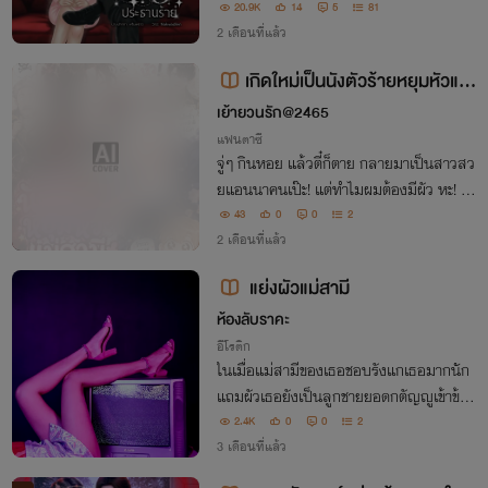
/ “อะไรนะคะ!?” / “ฉันขอเพิ่มอีกหนึ่งล้าน ถ้
20.9K
14
5
81
าคุณ....จะให้ฉันทำหน้าที่ เอ่อ ภรรยาครบทุ
2 เดือนที่แล้ว
กอย่าง“
เกิดใหม่เป็นนังตัวร้ายหยุมหัวแม่
สามี (ฉันมาเกิดใหม่เพื่อหยุมแกยัยป้า
เย้ายวนรัก@2465
มหาภัย)
แฟนตาซี
จู่ๆ กินหอย แล้วตี๋ก็ตาย กลายมาเป็นสาวสว
ยแอนนาคนเป๊ะ! แต่ทำไมผมต้องมีผัว หะ! แ
ถมแม่ผัวมหาภัยอีกต่างหาก งานนี้ต้องหยุม
43
0
0
2
กันสักดอกให้มันรู้ว่าจะมากดขี่ไม่ด้ายยยย
2 เดือนที่แล้ว
แย่งผัวแม่สามี
ห้องลับราคะ
อีโรติก
ในเมื่อแม่สามีของเธอชอบรังแกเธอมากนัก
แถมผัวเธอยังเป็นลูกชายยอดกตัญญูเข้าข้าง
แม่ตัวเองแบบไม่ลืมหูลืมตา เธอก็เลยแก้เก
2.4K
0
0
2
มด้วยการแย่งผัวแม่สามีมาซะเลย
3 เดือนที่แล้ว