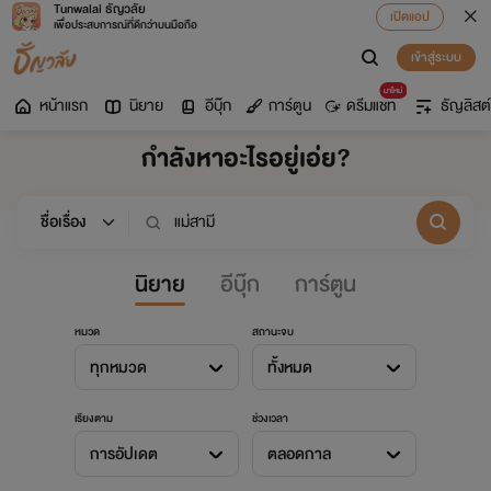
Tunwalai ธัญวลัย
เปิดแอป
เพื่อประสบการณ์ที่ดีกว่าบนมือถือ
เข้าสู่ระบบ
มาใหม่
หน้าแรก
นิยาย
อีบุ๊ก
การ์ตูน
ดรีมแชท
ธัญลิสต์
กำลังหาอะไรอยู่เอ่ย?
นิยาย
อีบุ๊ก
การ์ตูน
หมวด
สถานะจบ
ทุกหมวด
ทั้งหมด
เรียงตาม
ช่วงเวลา
การอัปเดต
ตลอดกาล