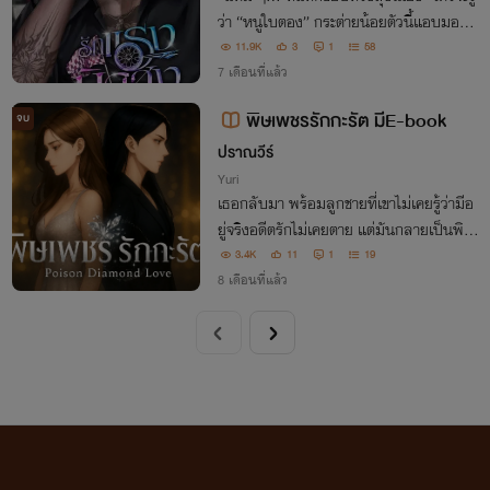
ว่า “หนูใบตอง” กระต่ายน้อยตัวนี้แอบมอง
“เฮียขุน” มาตั้งแต่สมัยยังวิ่งเล่นตามหลังเข
11.9K
3
1
58
า ทั้งที่ปากพร่ำบอกว่ารักเขาเหมือน “พี่ชา
7 เดือนที่แล้ว
ย”แต่ใจกลับสั่นไหวทุกครั้งที่สบตา
พิษเพชรรักกะรัต มีE-book
จบ
ปราณวีร์
Yuri
เธอกลับมา พร้อมลูกชายที่เขาไม่เคยรู้ว่ามีอ
ยู่จริงอดีตรักไม่เคยตาย แต่มันกลายเป็นพิษ
และครั้งนี้ “พิษเพชร” จะกัดกินหัวใจ จนไม่มี
3.4K
11
1
19
ใครเหลือที่ไม่เจ็บ
8 เดือนที่แล้ว