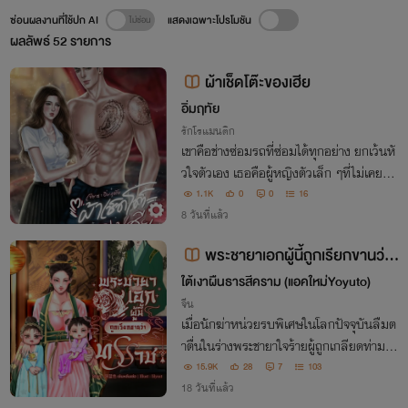
ซ่อนผลงานที่ใช้ปก AI
แสดงเฉพาะโปรโมชัน
ผลลัพธ์
52
รายการ
ผ้าเช็ดโต๊ะของเฮีย
อิ่มฤทัย
รักโรแมนติก
เขาคือช่างซ่อมรถที่ซ่อมได้ทุกอย่าง ยกเว้นหั
วใจตัวเอง เธอคือผู้หญิงตัวเล็ก ๆที่ไม่เคยหยุ
ดเดิน พระเอกช่างอู่สายซึนจมอยู่กับอดีต×นา
1.1K
0
0
16
งเอกโก๊ะจนตกหลุมรักไม่รู้ตัว เรื่องวุ่น ๆ ที่ก
8 วันที่แล้ว
ลายเป็นรัก..กับผ้าเช็ดโต๊ะ
พระชายาเอกผู้นี้ถูกเรียกขานว่า
ทรราช
ใต้เงาผืนธารสีคราม (แอคใหม่Yoyuto)
จีน
เมื่อนักฆ่าหน่วยรบพิเศษในโลกปัจจุบันลืมต
าตื่นในร่างพระชายาใจร้ายผู้ถูกเกลียดท่ามก
ลางแผ่นดินแห่งการทรยศพ่วงความชิงชังนา
15.9K
28
7
103
งต้องพลิกชะตาที่ถูกลิขิตใหม่ปกป้องดวงใจทั้
18 วันที่แล้ว