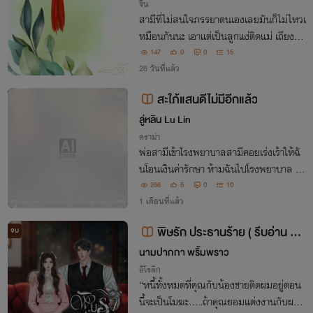
จีน
สามีที่ไม่สนใจภรรยาตนเองเลยมันก็ไม่ไหวเ
หมือนกันนะ เอาแต่เป็นลูกแง่ติดแม่ เถียงแม่
ไม่ได้ ไม่ยอมอะไรทั้งนั้น เหอะ! ฉันขอออกจา
147
0
0
15
กครอบครัวนี้ แล้วไปเริ่มต้นชีวิตใหม่ดีกว่า
28 วันที่แล้ว
สะใภ้แสนดีไม่มีอีกแล้ว
จบ
ลู่หลิน Lu Lin
ดราม่า
พ่อสามีเข้าโรงพยาบาลสามีคอยเร่งเร้าให้ฉั
นโอนเงินค่ารักษา ห้ามฉันไปโรงพยาบาล ฉั
นแอบไปที่นั่น ไปยืนอยู่หน้าประตูห้องพักฟื้
256
5
0
10
น ฉันก็ได้ยินเสียงหัวเราะเยาะที่คุ้นเคยของพ่
1 เดือนที่แล้ว
อสามี "โง่ยิ่งกว่าลาซะอีก!"
พิษรัก ประธานร้าย ( รีบอ่าน ติด
จบ
เหรียญพรุ่งนี้! )
นามปากกา พริ้มพราว
อีโรติก
“หนี้ทั้งหมดที่คุณกับน้องชายติดผมอยู่ตอน
นี้จะเป็นโมฆะ.....ถ้าคุณยอมแต่งงานกับผม”