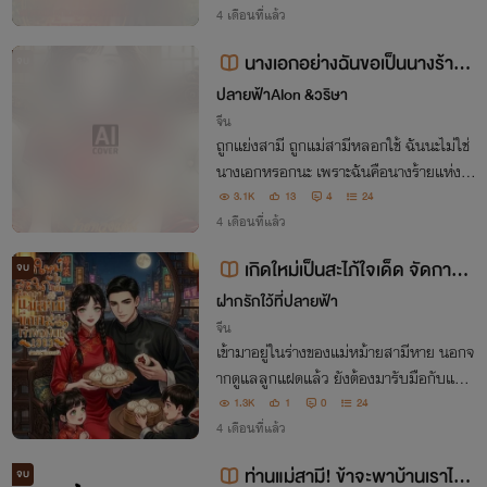
าแฝดของนางสิ้นใจเสี่ยวหลานจึงขอสู้ขาดใจ
4 เดือนที่แล้ว
ด้วยเทคโนโลยีข้ามภพ
นางเอกอย่างฉันขอเป็นนางร้ายท
จบ
วงแค้น
ปลายฟ้าAlon &วริษา
จีน
ถูกแย่งสามี ถูกแม่สามีหลอกใช้ ฉันนะไม่ใช่
นางเอกหรอกนะ เพราะฉันคือนางร้ายแห่งยุ
ค ฉันจะแก้แค้นเอาคืนทุกคนอย่างสาสม...ส
3.1K
13
4
24
ามีไร้ใจไม่อยู่ในสายตาไม่มีแม้แต่คำว่าให้อภั
4 เดือนที่แล้ว
ยจากปากของฉันแน่นอนนอกจากใบหย่าเท่า
เกิดใหม่เป็นสะไภ้ใจเด็ด จัดการแ
จบ
นั้น!
ม่สามีขี้งก แล้วไปซบอกเจ้าพ่อเงินกู้
ฝากรักใว้ที่ปลายฟ้า
จีน
เข้ามาอยู่ในร่างของแม่หม้ายสามีหาย นอกจ
ากดูแลลูกแฝดแล้ว ยังต้องมารับมือกับแม่ส
ามีที่ใจร้ายแถมยังขายเธอไปใช้หนี้อีก!!
1.3K
1
0
24
4 เดือนที่แล้ว
ท่านแม่สามี! ข้าจะพาบ้านเราไปเ
จบ