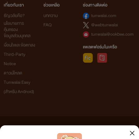
เกี่ยวกับเรา
ช่วยเหลือ
ช่องทางติดต่อ
ธัญวลัยคือ?
บทความ
tunwalai.com
นโยบายการ
FAQ
@webtunwalai
คุ้มครอง
tunwalai@ookbee.com
ข้อมูลส่วนบุคคล
เงื่อนไขและข้อตกลง
แพลตฟอร์มในเครือ
Third-Party
Notice
ดาวน์โหลด
Tunwalai Easy
(สำหรับ Android)
ข้อความที่ท่านได้อ่านจากเว็บไซต์นี้เกิดจากการเขียนโดยสาธารณชนและเผยแพร่โดยอัตโนมัติ ผู้ดูแล
เว็บไซต์แห่งนี้ไม่ได้เห็นด้วยและไม่ขอรับผิดชอบต่อข้อความใดๆ ทั้งสิ้น ดังนั้นผู้อ่านทุกท่านโปรดใช้