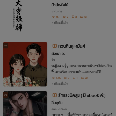
ป็นเศรษฐีเอง
ม๊าน้องไดโน้
แฟนตาซี
457
2
2
12
7 เดือนที่แล้ว
หวนคืนสู่เหมันต์
จบ
ตัวเราเอง
จีน
หญิงสาวผู้ถูกทรมานจนตายในชาติก่อน ตื่น
ขึ้นมาพร้อมความแค้นและแหวนมิติ
1.1K
0
1
22
7 เดือนที่แล้ว
รักแรงบิดสูง ( มี ebook ค่ะ)
จบ
อิ่มฤทัย
รักโรแมนติก
“แหม ๆ... ที่แท้ก็ชอบทรงลุงนี่เอง” ใครจะรู้