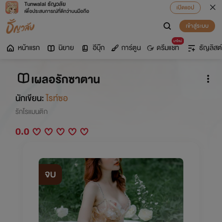
Tunwalai ธัญวลัย
เปิดแอป
เพื่อประสบการณ์ที่ดีกว่าบนมือถือ
เข้าสู่ระบบ
มาใหม่
หน้าแรก
นิยาย
อีบุ๊ก
การ์ตูน
ดรีมแชท
ธัญลิสต์
เผลอรักซาตาน
นักเขียน:
ไรท์ซอ
รักโรแมนติก
0.0
จบ