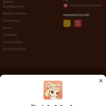
คุ้มครอง
tunwalai@ookbee.com
ข้อมูลส่วนบุคคล
เงื่อนไขและข้อตกลง
แพลตฟอร์มในเครือ
Third-Party
Notice
ดาวน์โหลด
Tunwalai Easy
(สำหรับ Android)
ข้อความที่ท่านได้อ่านจากเว็บไซต์นี้เกิดจากการเขียนโดยสาธารณชนและเผยแพร่โดยอัตโนมัติ ผู้ดูแล
เว็บไซต์แห่งนี้ไม่ได้เห็นด้วยและไม่ขอรับผิดชอบต่อข้อความใดๆ ทั้งสิ้น ดังนั้นผู้อ่านทุกท่านโปรดใช้
วิจารณญาณในการกลั่นกรองด้วยตนเอง และหากท่านพบข้อความใดๆ ที่ขัดต่อกฎหมายและศีลธรรม
กรุณาแจ้งมาที่ tunwalai@ookbee.com เพื่อทีมงานจะได้ดำเนินการในทันที ทั้งนี้ ทางเว็บไซต์ขอสงวน
ลิขสิทธิ์ตามพระราชบัญญัติลิขสิทธิ์ (ฉบับเพิ่มเติม) พ.ศ.2558