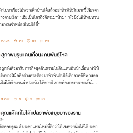
ลิกไปหาเรื่องไอ้พวกเด็กบ้านได้แล้วอย่าห้าวให้มันมากขี้เกียจตา
ด" "เฮียเป็นใครถึงคิดจะมาห้าม" "ผัวมึงไงให้ทบทวน
ามทรงจำหน่อยไหมไอ้ตี๋"
27.2K
20
39
29
สุภาพบุรุษแดนเถื่อน#คนพันธุ์โหด
ื่อถูกส่งตัวมารับภารกิจสุดอันตรายในดินแดนอันป่าเถื่อน ทำให้
อสังหารฝีมือดีอย่างคาลต้องมาพัวพันกับไอ้เด็กอวดดีที่พกแต่ค
มไม่ได้เรื่องจนน่าปวดหัว ให้ตายสิเขาจะต้องอดทนอดกลั้นไปถึ
ื่อไหร่กัน
3.29K
3
2
32
คุณแด๊ดที่ไม่ได้แปลว่าพ่อ#บุษบาของราม
รติก
ด๊ดคอยดูนะ ส้มจะหาแฟนใหม่ที่ดีกว่าไอ้เฮงซวยนั่นให้ได้ จะหา