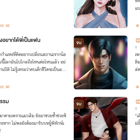
ที
แบ
43
่งอยากได้พี่เป็นแฟน
จบ
Y
เด็กกำแหงที่คิดอยากเปลี่ยนสถานะจากน้อ
เพ
ยวนี้โลกมันไปไกลถึงไหนต่อไหนแล้ว อย่
ดิ
านปีดิ ไม่รู้เหรอว่าคบเด็กชีวิตจะเป็นอม
ส่
30
กรรม
จบ
Y
มาตายเพราะแมวส้ม ยังมาซวยซ้ำซวยซ้
"เ
างหาก ไม่พอยังต้องมารับบทผู้พิทักษ์เ
ม่ง
!