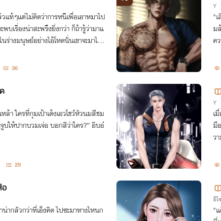
Y
้วแท้ๆแต่ไม่คิดว่าการหนีเพื่อเอาหมาไป
"เ
พบเรื่องน่าสะพรึงยิ่งกว่า ก็ถ้ารู้ว่ามาแ
มล้างตามเช็
รในร่างมนุษย์อย่างไอ้โหดนั่นเขาจะมาไห
คว
36
รด
Y
เหล้า ใครที่กุมเป้าเด้งเอวโชว์หัวนมสีชม
เม
ะจูบให้ปากบวมเจ่อ บอกสิว่าใคร?” อิบอ๋
มื
วา
งเม
29
ือ
อีโ
ข้าน่ากลัวกว่าที่เอ็งคิด ไปซะมาทางไหนก
"แ