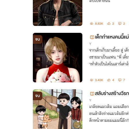
ลับไปทางนั้น
8.83K
2
2
เด็กกำแหงคนนี้แม
จบ
Y
จากเด็กเก็บมาเลี้ยง สู่ 
งชายมาเป็นแฟน "พี่ เดี๋
าทำตัวเป็นไดโนเสาร์เต่าล้
ตะ’
3.43K
4
7
สลับร่างสร้างวีร
จบ
Y
เกลียดแมวส้ม แถมเสือก
อนเข้าสิงร่างแมวส้มอีกต่
ด็กหน้าตามอมแมมนี่อีก!!