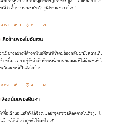
่หล่อกว่าหุ่นดีกว่าที่สำคัญโจ๊ยใหญ่กว่าคอยดูสิ" "ถ้าเธออยากได้
บที่ว่า งั้นมาลองคบกับฉันดูดีไหมล่ะสาวน้อย"
4.27K
1
2
24
เสือร้ายของโยฮันเซน
ราะมีบางอย่างที่ค้างคาในอดีตทำให้เดมต้องกลับมายังสถานที่เ
มอีกครั้ง...'อยากรู้จังว่าเด็กอ้วนหน้าตามอมแมมที่ไม่มีรองเท้าใ
คนนั้นตอนนี้เป็นยังไงบ้าง'
8.25K
9
4
41
จ๊อดน้อยของอินคา
ลิกดื้อเลิกงอแงสักทีไอ้จ๊อด...อย่าจุดความเดือดดาลในตัวกู...ไ
ั้นมึงจะได้เห็นว่ากูคลั่งได้แค่ไหน!"