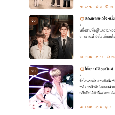
3.47K
3
19
สองชายหัวใจหนึ่
จบ
Y
หนึ่งชายที่อยู่ในความทรง
ยา เขาจะทำยังไงเมื่อคน
31.1K
17
26
ใต้อาณัติชนกันต์
จบ
Y
ตั้งใจแค่จะไปส่งหนังสือพิ
งทำภารกิจลับในดงกล้วย
ะเด็นคือไอ้บ้านี่แม่งหล่อ
9.33K
6
1