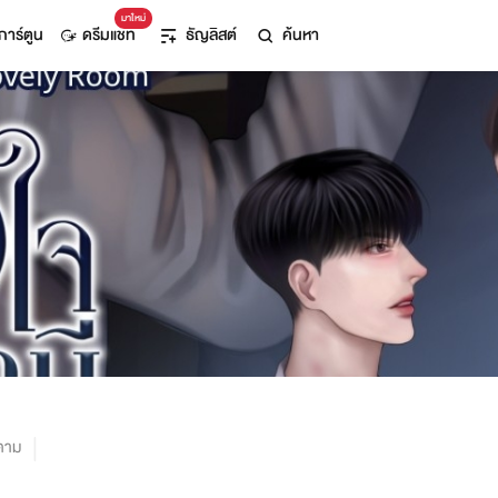
มาใหม่
การ์ตูน
ดรีมแชท
ธัญลิสต์
ค้นหา
ตาม