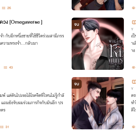
26
งดวง [Omegaverse ]
จบ
Y
จำ กับอีกหนึ่งชายที่ใช้ชีวิตร่วมสามีภรร
เป
ในความทรงจำ...กลับมา
าเ
าง
43
จบ
Y
มพ์ แต่ดันไปเจอไอ้โรคจิตที่ไหนไม่รู้กำลั
ตร
 แถมยังจับผมร่วมภารกิจกับมันอีก ปร
ทำ
โคตร
ดีใ
31