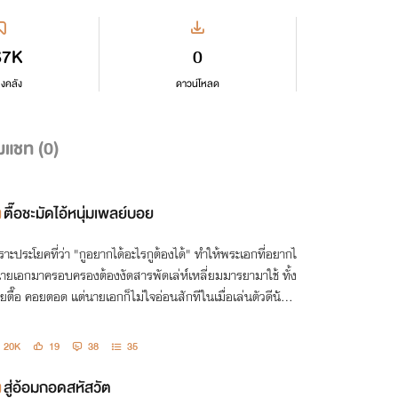
67K
0
ลงคลัง
ดาวน์โหลด
มแชท (
0
)
ตื๊อชะมัดไอ้หนุ่มเพลย์บอย
ราะประโยคที่ว่า "กูอยากได้อะไรกูต้องได้" ทำให้พระเอกที่อยากไ
นายเอกมาครอบครองต้องงัดสารพัดเล่ห์เหลี่ยมมารยามาใช้ ทั้ง
ยตื๊อ คอยตอด แต่นายเอกก็ไม่ใจอ่อนสักทีในเมื่อเล่นตัวดีนักก็
กพาตัวแม่งซะเลย
20K
19
38
35
สู่อ้อมกอดสหัสวัต