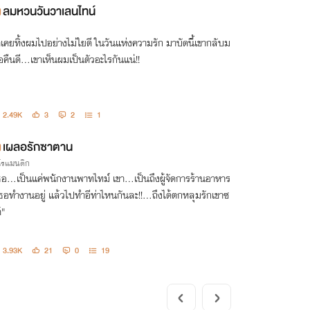
ลมหวนวันวาเลนไทน์
าเคยทิ้งผมไปอย่างไม่ใยดี ในวันแห่งความรัก มาบัดนี้เขากลับม
อคืนดี...เขาเห็นผมเป็นตัวอะไรกันแน่!!
2.49K
3
2
1
เผลอรักซาตาน
กโรแมนติก
ธอ...เป็นแค่พนักงานพาทไทม์ เขา...เป็นถึงผู้จัดการร้านอาหาร
่เธอทำงานอยู่ แล้วไปทำอีท่าไหนกันละ!!...ถึงได้ตกหลุมรักเขาซ
้"
3.93K
21
0
19