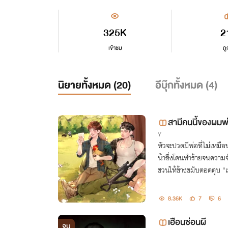
325K
2
เข้าชม
ถู
นิยายทั้งหมด (
20
)
อีบุ๊กทั้งหมด (
4
)
สามีคนนี้ของผมพ
Y
หัวจะปวดมีพ่อที่ไม่เหม
น้าซึ่งโดนทำร้ายจนความ
ชวน
8.36K
7
6
เฮือนซ่อนผี
จบ