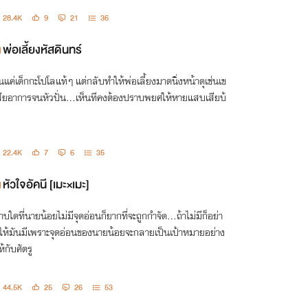
28.4K
9
21
36
พ่อเลี้ยงหัสดินทร์
็นแค่เด็กกะโปโลแท้ๆ แต่กลับทำให้พ่อเลี้ยงมาดนิ่งหน้าดุเช่นเข
สียอาการจนหัวปั่น...เห็นทีคงต้องปราบพยศให้หายแสบเสียบ้
22.4K
7
6
35
หัวใจอัคนี [เมะ×เมะ]
าบใดที่นายน้อยไม่มีจุดอ่อนก็ยากที่จะถูกกำจัด...ถ้าไม่มีก็อย่า
ให้มันมีเพราะจุดอ่อนของนายน้อยจะกลายเป็นเป้าหมายอย่าง
ห้กับศัตรู
44.5K
25
26
53