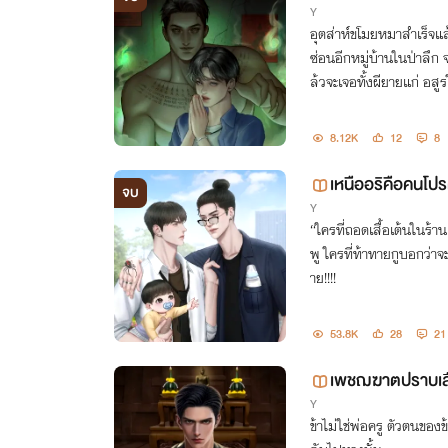
Y
อุตส่าห์ขโมยหมาสำเร็จแล
ซ่อนอีกหมู่บ้านในป่าลึก จะ
ล้วจะเจอทั้งผียายแก่ อสู
มล่ะฮือ!!
8.12K
12
8
เหนืออริคือคนโป
จบ
Y
“ใครที่ถอดเสื้อเต้นในร้าน
พู ใครที่ท้าทายกูบอกว่าจ
าย!!!!
53.8K
28
21
เพชฌฆาตปราบเส
Y
ข้าไม่ใช่พ่อครู ตัวตนของ