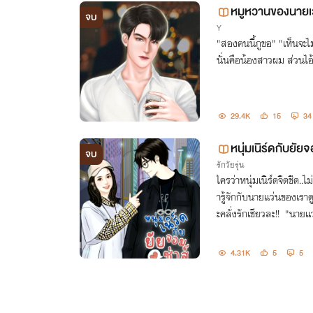
หมูหวานของนายเ
จบ
Y
"สองคนนี้กูขอ" "เห็นจะไม่ได้หรอกครับเสี่ย ผู้หญิงม้าดีดกะโหลก
นั่นคือน้องสาวผม ส่วนไอ้ตี
29.4K
15
34
หนุ่มเนิร์ดกับยัยจ
จบ
รักวัยรุ่น
ใครว่าหนุ่มเนิร์ดจืดชืด..
ารู้จักกับนายแว่นของเราดู
ะคลั่งรักเช
4.31K
5
5