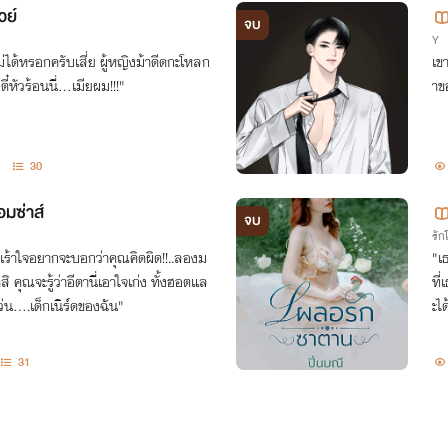
วย์
จบ
Y
เข
๋หัวร้อนนี่...เมียผม!!!"
าข
30
อมซ่าส์
จบ
รั
ไม่เร้าใจอยากจะบอกว่าคุณคิดผิด!!..ลองม
"เ
สิ คุณจะรู้ว่าอีตานี่เอาใจเก่ง ทั้งฮอตแล
ที
ียวละ!! "นายแว่น....เด็กเนิร์ดของฉัน"
ะได
31