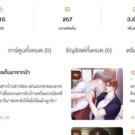
16
257
3.
กใจ
ความคิดเห็น
เพิ่ม
การ์ตูนทั้งหมด (
0
)
ธัญลิสต์ทั้งหมด (
0
)
ดรี
่อเก็บมาจากป่า
จบ
Y
ือนชาวบ้านชาวช่อง เล่นแบกชายแปลกห
เพ
จำเสื่อมบนเขากลับบ้านพร้อมประโยคที่
ด้
ให้ข้างขมับตอดตุบ "เปาโล! พ่อหาผัวให้เอ็งได้แล้วลูกรัก"
คอ
ลั
23
จบ