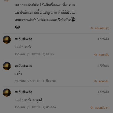
อยากบอกไรท์เต้อว่านี่เป็นเรื่องแรกที่เราอ่าน
แล้วใจเต้นขนาดนี้ มันสนุกมาก ทำดีต่อไปนะ
ผมชื่อฟ้าคราม เรียกครามก็ได้ ผมไม่มีอะไรจะพูดหรอกครับ สิ่งที่
คะแต่อย่าเล่นกับใจน้องฮอลเลยรีทใจสั่น😭
ผมไม่ชอบก็คือการมีเรื่อง เลี่ยงได้ก็จะเลี่ยง เลี่ยงไม่ได้ก็อย่าให้อีก
😁
ตอบกลับ (1)
ฝ่ายได้ลุกขึ้นยืน
ตะวันสีเพลิง
4 ปีที่แล้ว
รออ่านต่อน้า
จากตอน: [CHAPTER 16] ขอโทษ
ตอบกลับ
ส่วนสิ่งที่ผมชอบเหรอ?...
ตะวันสีเพลิง
4 ปีที่แล้ว
รอจ้า
จากตอน: [CHAPTER 15] ถือว่าขอ…
ตอบกลับ
มีแค่อย่างเดียวที่ผมชอบล่ะครับ หื้ม?...ไม่บอกหรอก มันเป็น
ตะวันสีเพลิง
ความลับ!
4 ปีที่แล้ว
รออ่านต่อน้า สนุกค่า
จากตอน: [CHAPTER 14] สารภาพ…
ตอบกลับ (1)