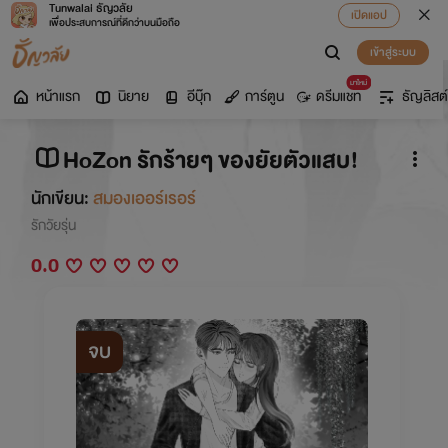
Tunwalai ธัญวลัย
เปิดแอป
เพื่อประสบการณ์ที่ดีกว่าบนมือถือ
เข้าสู่ระบบ
มาใหม่
หน้าแรก
นิยาย
อีบุ๊ก
การ์ตูน
ดรีมแชท
ธัญลิสต์
HoZon รักร้ายๆ ของยัยตัวแสบ!
นักเขียน:
สมองเออร์เรอร์
รักวัยรุ่น
0.0
จบ