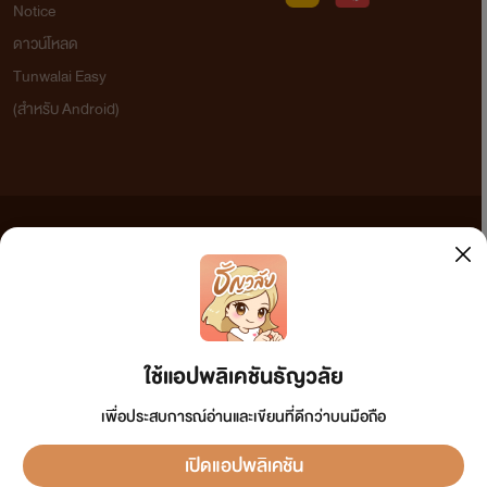
Notice
ดาวน์โหลด
Tunwalai Easy
(สำหรับ Android)
อันยองงงง! ทักทายสวัสดีกันหน่อยเจ้าค่ะ ตกกะปิจะแต่งแต่แนว
เรท วันนี้ไรท์มีนิยายแนวรักใสๆ ปั่นป่วนหัวใจมาฝาก เรื่องใสๆ นี่
ข้อความที่ท่านได้อ่านจากเว็บไซต์นี้เกิดจากการเขียนโดยสาธารณชนและเผยแพร่โดยอัตโนมัติ ผู้ดูแล
เป็นอีกเรื่องที่คิดไว้นานมากแล้วว่าอยากจะลองยั้บยั้งใจตัวเองให้
เว็บไซต์แห่งนี้ไม่ได้เห็นด้วยและไม่ขอรับผิดชอบต่อข้อความใดๆ ทั้งสิ้น ดังนั้นผู้อ่านทุกท่านโปรดใช้
วิจารณญาณในการกลั่นกรองด้วยตนเอง และหากท่านพบข้อความใดๆ ที่ขัดต่อกฎหมายและศีลธรรม
เพลาๆ เรื่อง18+ลงหน่อย เพราะงั้นจึงกำเนิดเรื่องนี้ขึ้นมา
กรุณาแจ้งมาที่ tunwalai@ookbee.com เพื่อทีมงานจะได้ดำเนินการในทันที ทั้งนี้ ทางเว็บไซต์ขอสงวน
ลิขสิทธิ์ตามพระราชบัญญัติลิขสิทธิ์ (ฉบับเพิ่มเติม) พ.ศ.2558
ใช้แอปพลิเคชันธัญวลัย
ชอบไม่ชอบยังไง ฝากติชม คอมเม้นให้กำลังใจกันได้นะค้า
เพื่อประสบการณ์อ่านและเขียนที่ดีกว่าบนมือถือ
บบบบบฝากคุณหนูโฮซอลไว้ในอ้อมใจด้วยน้าาาาาา
เปิดแอปพลิเคชัน