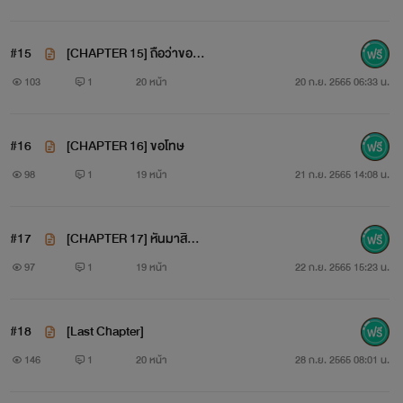
#15
[CHAPTER 15] ถือว่าขอ…
แนะนำตัวเหรอ? อยากรู้เรื่องของฉันล่ะสิ?
103
1
20 หน้า
20 ก.ย. 2565 06:33 น.
#16
[CHAPTER 16] ขอโทษ
ก็ได้!...
98
1
19 หน้า
21 ก.ย. 2565 14:08 น.
#17
[CHAPTER 17] หันมาสิ…
ฉันชื่อโฮซอล เป็นลูกครึ่งเกาหลี เกิดที่เกาหลีและโตที่ไทย ฉัน
97
1
19 หน้า
22 ก.ย. 2565 15:23 น.
เป็นคนค่อนข้างอารมณ์ร้อน เอาแต่ใจ นิสัยเสีย เอ๊ะ! แนะนำตัว
เขาพูดกันแบบนี้หรือเปล่า? ไม่รู้ล่ะ!
#18
[Last Chapter]
146
1
20 หน้า
28 ก.ย. 2565 08:01 น.