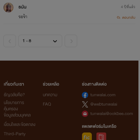
ธนัน
4 ปีที่แล้ว
รอจ้า
ตอบกลับ
..
..
เกี่ยวกับเรา
ช่วยเหลือ
ช่องทางติดต่อ
ธัญวลัยคือ?
บทความ
tunwalai.com
..
นโยบายการ
FAQ
@webtunwalai
คุ้มครอง
tunwalai@ookbee.com
ข้อมูลส่วนบุคคล
เงื่อนไขและข้อตกลง
แพลตฟอร์มในเครือ
Third-Party