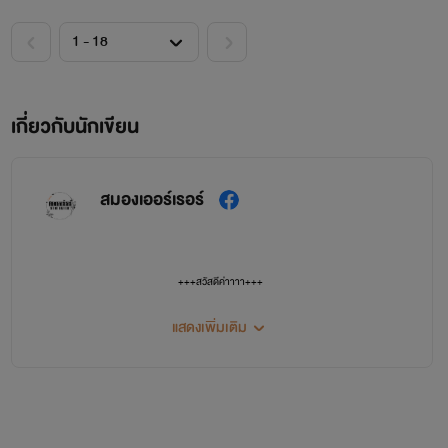
ฉันชอบดอกเดซี่ ชอบขนมหวาน ชอบคนที่ใจเย็นกว่าฉัน ฉันไม่
ชอบอารมณ์ตัวเอง แต่ก็ควบคุมมันไม่ได้ ไม่มีอะไรจะพูดแล้วล่ะ
เกี่ยวกับนักเขียน
สมองเออร์เรอร์
...
+++สวัสดีค่าาาา+++
ไรท์ชื่อว่าหมูหยองนะคะ
แสดงเพิ่มเติม
ทั้งนี้ก็ขอขอบคุณทุกคนที่ติดตามและแวะเวียนเข้ามาอ่านนิยายของไรท์กัน
หากผิดพลาดประการใดก็ขออภัยไว้ ณ ที่นี่ด้วย
แต่รับรองว่าจะแต่งออกมาให้ดีที่สุดเลยเจ้าค่ะ ^^
...