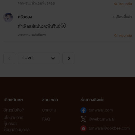
จากตอน: คำตอบที่รอคอย
ตอบกลับ
ครัวซอง
4 เดือนที่แล้ว
ทำเพื่อแม่แน่นะคะพี่ปรินซ์🌝
จากตอน: แต่งก็แต่ง
ตอบกลับ
เกี่ยวกับเรา
ช่วยเหลือ
ช่องทางติดต่อ
ธัญวลัยคือ?
บทความ
tunwalai.com
นโยบายการ
FAQ
@webtunwalai
คุ้มครอง
tunwalai@ookbee.com
ข้อมูลส่วนบุคคล