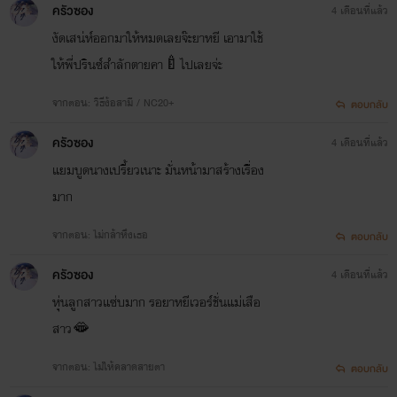
ครัวซอง
4 เดือนที่แล้ว
งัดเสน่ห์ออกมาให้หมดเลยจ๊ะยาหยี เอามาใช้
ให้พี่ปรินซ์สำลักตายคา🍼ไปเลยจ่ะ
จากตอน: วิธีง้อสามี / NC20+
ตอบกลับ
ครัวซอง
4 เดือนที่แล้ว
แยมบูดนางเปรี้ยวเนาะ มั่นหน้ามาสร้างเรื่ิอง
มาก
จากตอน: ไม่กล้าหึงเธอ
ตอบกลับ
ครัวซอง
4 เดือนที่แล้ว
หุ่นลูกสาวแซ่บมาก รอยาหยีเวอร์ชั่นแม่เสือ
สาว🫦
จากตอน: ไม่ให้คลาดสายตา
ตอบกลับ