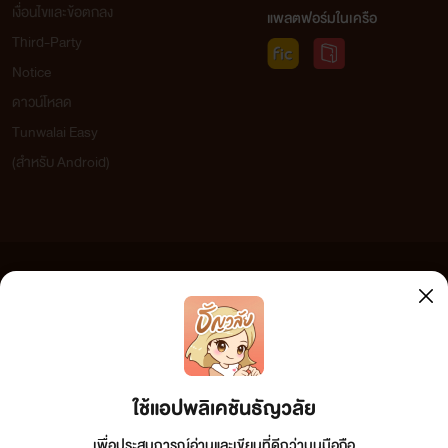
เงื่อนไขและข้อตกลง
แพลตฟอร์มในเครือ
Third-Party
Notice
ดาวน์โหลด
Tunwalai Easy
(สำหรับ Android)
ข้อความที่ท่านได้อ่านจากเว็บไซต์นี้เกิดจากการเขียนโดยสาธารณชนและเผยแพร่โดยอัตโนมัติ ผู้ดูแล
เว็บไซต์แห่งนี้ไม่ได้เห็นด้วยและไม่ขอรับผิดชอบต่อข้อความใดๆ ทั้งสิ้น ดังนั้นผู้อ่านทุกท่านโปรดใช้
วิจารณญาณในการกลั่นกรองด้วยตนเอง และหากท่านพบข้อความใดๆ ที่ขัดต่อกฎหมายและศีลธรรม
กรุณาแจ้งมาที่ tunwalai@ookbee.com เพื่อทีมงานจะได้ดำเนินการในทันที ทั้งนี้ ทางเว็บไซต์ขอสงวน
ลิขสิทธิ์ตามพระราชบัญญัติลิขสิทธิ์ (ฉบับเพิ่มเติม) พ.ศ.2558
ใช้แอปพลิเคชันธัญวลัย
เพื่อประสบการณ์อ่านและเขียนที่ดีกว่าบนมือถือ