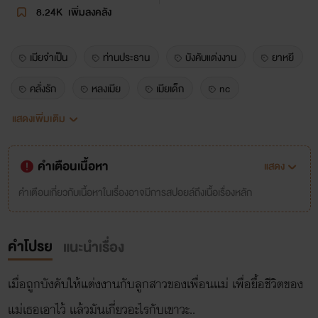
8.24K
เพิ่มลงคลัง
เมียจำเป็น
ท่านประธาน
บังคับแต่งงาน
ยาหยี
คลั่งรัก
หลงเมีย
เมียเด็ก
nc
แสดงเพิ่มเติม
พระเอกหื่น
พระเอกปากแข็ง
ลูกเพื่อนแม่
หลงรัก
แอบรัก
กินดุ
โรมานซ์
อีโรติก
คำเตือนเนื้อหา
แสดง
อุ่นเตียง
จับปล้ำ
เปิดซิง
นางเอกอ่อนหวาน
คำเตือนเกี่ยวกับเนื้อหาในเรื่องอาจมีการสปอยล์ถึงเนื้อเรื่องหลัก
พระเอกมาดขรึม
แก่กว่ารอบนึง
หญ้าอ่อน
คำโปรย
แนะนำเรื่อง
เมียสาว
พระเอกหื่นมาก
อ่านฟรี
เมื่อถูกบังคับให้แต่งงานกับลูกสาวของเพื่อนแม่ เพื่อยื้อชีวิตของ
แม่เธอเอาไว้ แล้วมันเกี่ยวอะไรกับเขาวะ..