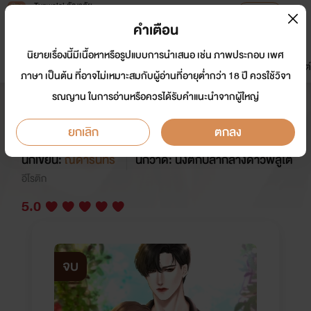
Tunwalai ธัญวลัย
เปิดแอป
เพื่อประสบการณ์ที่ดีกว่าบนมือถือ
คำเตือน
เข้าสู่ระบบ
นิยายเรื่องนี้มีเนื้อหาหรือรูปแบบการนำเสนอ เช่น ภาพประกอบ เพศ
มาใหม่
หน้าแรก
นิยาย
อีบุ๊ก
การ์ตูน
ดรีมแชท
ธัญลิสต์
ภาษา เป็นต้น ที่อาจไม่เหมาะสมกับผู้อ่านที่อายุต่ำกว่า 18 ปี ควรใช้วิจา
รณญาน ในการอ่านหรือควรได้รับคำแนะนำจากผู้ใหญ่
หลงรัก เมียจำเป็น (อ่านฟรี) (Set อธิ
พัฒน์โภคิน)
ยกเลิก
ตกลง
นักเขียน:
ณดารินทร์
นักวาด: นั่งตกปลากลางดาวพลูโต
อีโรติก
5.0
จบ