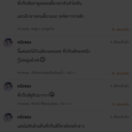
พี่ปรินซ์อย่าพูดเยอะเดี๋ยวจะกลับคำไม่ทัน
แสบอีกสามคนเดี๋ยวเถอะ รอจัดการรายตัว
จากตอน: หนุ่มๆ เขาคุยกัน
ตอบกลับ
ครัวซอง
4 เดือนที่แล้ว
นี้แค่แต่งได้วันเดียวเองนะคะ พี่ปรินซ์หลงหนัก
กู้ไม่อยู่แล้วค่ะ😌
จากตอน: เสิร์ฟจานร้อนในห้องน้ำ / NC++
ตอบกลับ
ครัวซอง
4 เดือนที่แล้ว
พี่ปรินซ์ดูหิวมากกก🤤
จากตอน: ทำหน้าที่ของเธอซะ / NC+++
ตอบกลับ
ครัวซอง
4 เดือนที่แล้ว
แต่งไม่ทันข้ามคืนพี่ปรินซ์ก็คาดโทษเจ้าสาว