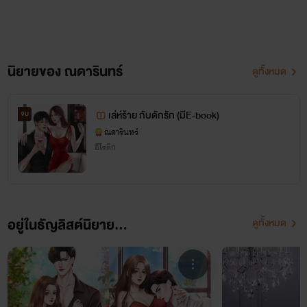
ติดตามนิยายเรื่องใหม่ หรือโปรโมชัน e-book ได้ที่
TikTok : Nadarin_writer
นิยายของ ณดารินทร์
ดูทั้งหมด
เล่ห์ร้าย กับดักรัก (มีE-book)
จบ
ณดารินทร์
อีโรติก
อยู่ในธัญลิสต์นิยาย...
ดูทั้งหมด
Facebook Fanpage : ณดารินทร์ นักเขียน