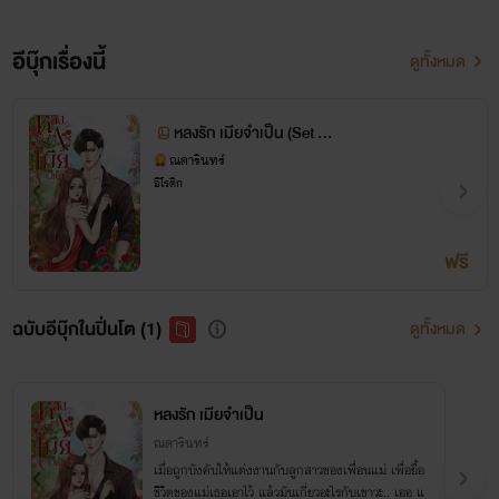
อีบุ๊กเรื่องนี้
ดูทั้งหมด
หลงรัก เมียจำเป็น (Set อธิ
พัฒน์โภคิน)
ณดารินทร์
อีโรติก
ฟรี
ฉบับอีบุ๊กในปิ่นโต (1)
ดูทั้งหมด
หลงรัก เมียจำเป็น
ณดารินทร์
เมื่อถูกบังคับให้แต่งงานกับลูกสาวของเพื่อนแม่ เพื่อยื้อ
ชีวิตของแม่เธอเอาไว้ แล้วมันเกี่ยวอะไรกับเขาวะ.. เออ แ