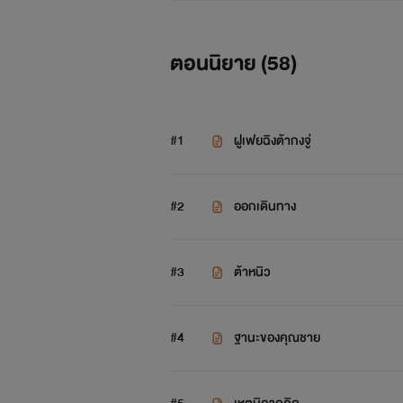
ตอนนิยาย (
58
)
#1
ฝูเฟยฉิงต้ากงจู่
#2
ออกเดินทาง
#3
ต้าหนิว
#4
ฐานะของคุณชาย