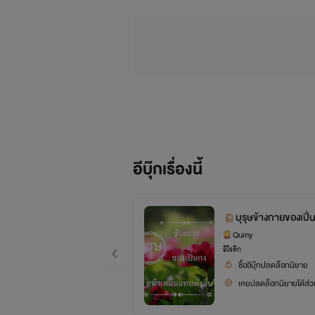
อีบุ๊กเรื่องนี้
บุรุษข้างกายของเปิ่
Quiny
อีโรติก
ซื้ออีบุ๊กปลดล็อกนิยาย
เคยปลดล็อกนิยายได้ส่วน