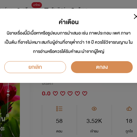
มาใหม่
การ์ตูน
ดรีมแชท
ธัญลิสต์
ค้นหา
คำเตือน
นิยายเรื่องนี้มีเนื้อหาหรือรูปแบบการนำเสนอ เช่น ภาพประกอบ เพศ ภาษา
บุรุษข้างกายของเปิ่
เป็นต้น ที่อาจไม่เหมาะสมกับผู้อ่านที่อายุต่ำกว่า 18 ปี ควรใช้วิจารณญาน ใน
การอ่านหรือควรได้รับคำแนะนำจากผู้ใหญ่
แทบทั้งสิ้น
ยกเลิก
ตกลง
นักเขียน:
Quiny
อีโรติก
0.0
58
3.52K
18
ตอน
เข้าชม
ถูกใจ