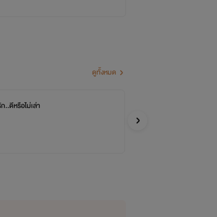
ดูทั้งหมด
รัก..ดีหรือไม่เล่า
คุ
จบ
Qui
จีน