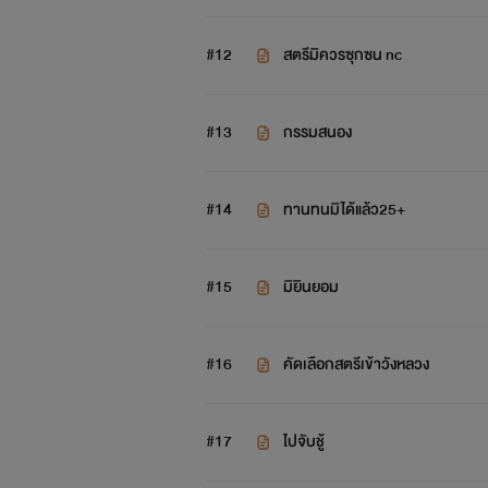
#12
สตรีมิควรซุกซน nc
#13
กรรมสนอง
#14
ทานทนมิได้แล้ว25+
#15
มิยินยอม
#16
คัดเลือกสตรีเข้าวังหลวง
#17
ไปจับชู้