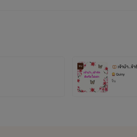
เจ้าบ้า..ข้า
จบ
Quiny
จีน