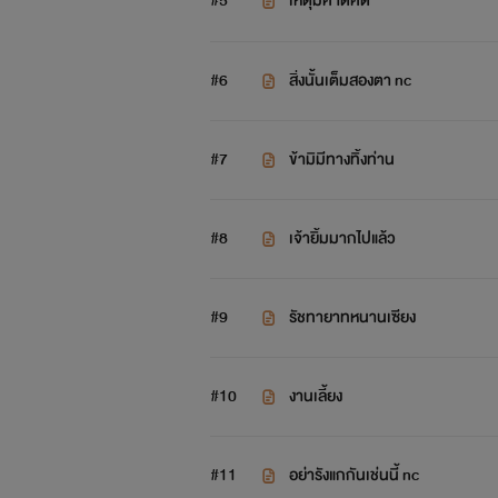
#5
เหตุมิคาดคิด
#6
สิ่งนั้นเต็มสองตา nc
#7
ข้ามิมีทางทิ้งท่าน
#8
เจ้ายิ้มมากไปแล้ว
#9
รัชทายาทหนานเซียง
#10
งานเลี้ยง
#11
อย่ารังแกกันเช่นนี้ nc