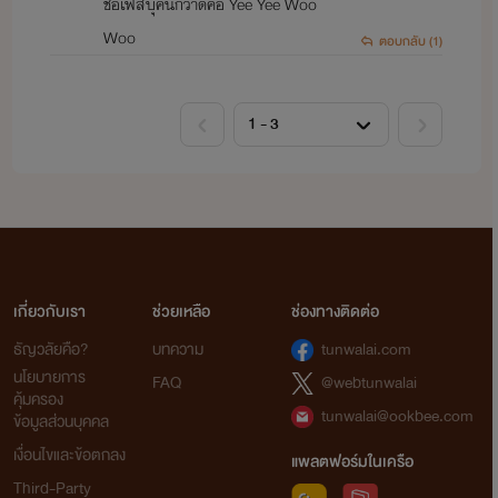
ชื่อเฟสบุ๊คนักวาดคือ Yee Yee Woo
Woo
ตอบกลับ (1)
เกี่ยวกับเรา
ช่วยเหลือ
ช่องทางติดต่อ
ธัญวลัยคือ?
บทความ
tunwalai.com
นโยบายการ
FAQ
@webtunwalai
คุ้มครอง
tunwalai@ookbee.com
ข้อมูลส่วนบุคคล
เงื่อนไขและข้อตกลง
แพลตฟอร์มในเครือ
Third-Party