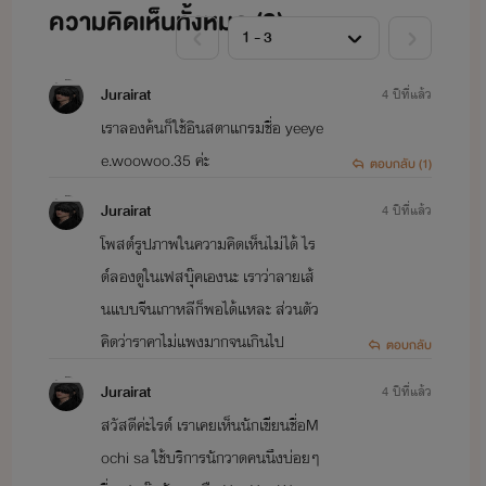
ความคิดเห็นทั้งหมด (
3
)
Jurairat
4 ปีที่แล้ว
เราลองค้นก็ใช้อินสตาแกรมชื่อ yeeye
e.woowoo.35 ค่ะ
ตอบกลับ (1)
Jurairat
4 ปีที่แล้ว
โพสต์รูปภาพในความคิดเห็นไม่ได้ ไร
ด์ลองดูในเฟสบุ๊คเองนะ เราว่าลายเส้
นแบบจีนเกาหลีก็พอได้แหละ ส่วนตัว
คิดว่าราคาไม่แพงมากจนเกินไป
ตอบกลับ
Jurairat
4 ปีที่แล้ว
สวัสดีค่ะไรด์ เราเคยเห็นนักเขียนชื่อM
ochi sa ใช้บริการนักวาดคนนึงบ่อยๆ