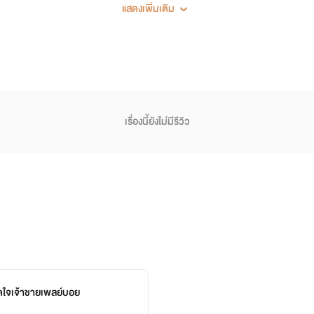
แสดงเพิ่มเติม
สาวนิรนามที่เขาได้นอนด้วยเพียงชั่วข้ามคืน
ว่าตัวเธอนั้นมาจากไหนเพียงเพราะเธอกลัวว่าคนที่เธอรักและเคารพจะพล
มาโดยตลอดนั่นคือเอ็ดเวิร์ด พี่ชายนอกสายเลือดที่รักน้องสาวดังแก
เรื่องนี้ยังไม่มีรีวิว
ม One Night stand ที่มากระชากหัวใจเจ้าชายผู้เย็นชา ให้มันเป็นสีช
ัดใจเจ้าชายเพลย์บอย