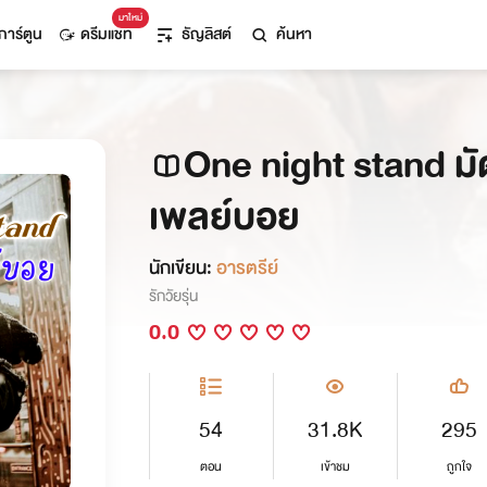
มาใหม่
การ์ตูน
ดรีมแชท
ธัญลิสต์
ค้นหา
One night stand มั
เพลย์บอย
นักเขียน:
อารตรีย์
รักวัยรุ่น
0.0
54
31.8K
295
ตอน
เข้าชม
ถูกใจ