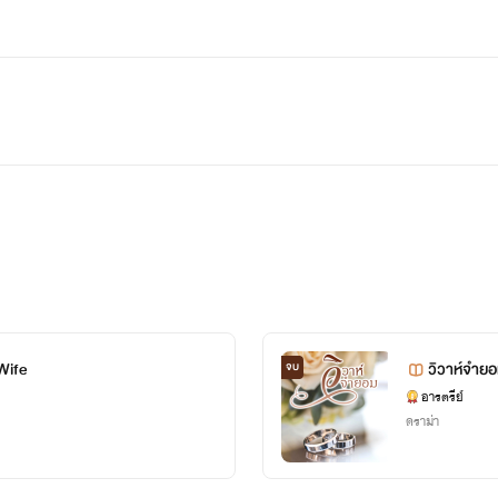
Wife
วิวาห์จำย
จบ
ณเลขา
อารตรีย์
ดราม่า