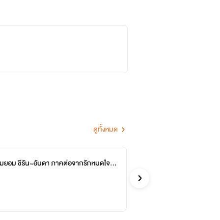
ดูทั้งหมด
อมยอม ชีรัน~อันดา ภาคต่อจากรักหมดใจคุ
จบ
อารต
รักโรแ