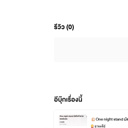
เจ้าชายรัชทายาทลำดับที่ 5 หลงรัก
รีวิว (0)
ส่วนเธอนั้นไม่สามารถให้ใครรู้ได้
หญิงสาวมีแบคหลังที่ดีคอยซับพอร์ทเธอ
และเจ้าชายเมนดี้ จะตามหาสาวนิรนา
เลยนะคะเข้มข้นแน่นอนค่ะ
💖
อีบุ๊กเรื่องนี้
One night stand ม
อารตรีย์