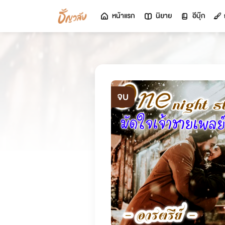
หน้าแรก
นิยาย
อีบุ๊ก
จบ