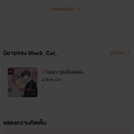
แสดงเพิ่มเติม
https://www.youtube.com/channel/UCtcXI2C1esJVaRuVc46MoZw
(Black_Cat_นิยายแมวดำ)
นิยายของ Black_Cat_
ดูทั้งหมด
ไม่เอา! กูไม่เป็นเมียมึง
จบ
Black_Cat_
Y
แสดงความคิดเห็น