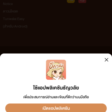
Notice
ดาวน์โหลด
Tunwalai Easy
(สำหรับ Android)
ข้อความที่ท่านได้อ่านจากเว็บไซต์นี้เกิดจากการเขียนโดยสาธารณชนและเผยแพร่โดยอัตโนมัติ ผู้ดูแล
เว็บไซต์แห่งนี้ไม่ได้เห็นด้วยและไม่ขอรับผิดชอบต่อข้อความใดๆ ทั้งสิ้น ดังนั้นผู้อ่านทุกท่านโปรดใช้
วิจารณญาณในการกลั่นกรองด้วยตนเอง และหากท่านพบข้อความใดๆ ที่ขัดต่อกฎหมายและศีลธรรม
กรุณาแจ้งมาที่ tunwalai@ookbee.com เพื่อทีมงานจะได้ดำเนินการในทันที ทั้งนี้ ทางเว็บไซต์ขอสงวน
ลิขสิทธิ์ตามพระราชบัญญัติลิขสิทธิ์ (ฉบับเพิ่มเติม) พ.ศ.2558
ใช้แอปพลิเคชันธัญวลัย
เพื่อประสบการณ์อ่านและเขียนที่ดีกว่าบนมือถือ
เปิดแอปพลิเคชัน