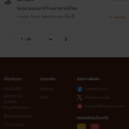
ฮ่องเฮาสงคนมาทำร้ายเย่าหยางใช่ไหม
จากตอน: ฝ่าบาท ปล่อยข้าไปเถอะ! 第9章
ตอบกลับ
เกี่ยวกับเรา
ช่วยเหลือ
ช่องทางติดต่อ
ธัญวลัยคือ?
บทความ
tunwalai.com
นโยบายการ
FAQ
@webtunwalai
คุ้มครอง
tunwalai@ookbee.com
ข้อมูลส่วนบุคคล
เงื่อนไขและข้อตกลง
แพลตฟอร์มในเครือ
Third-Party