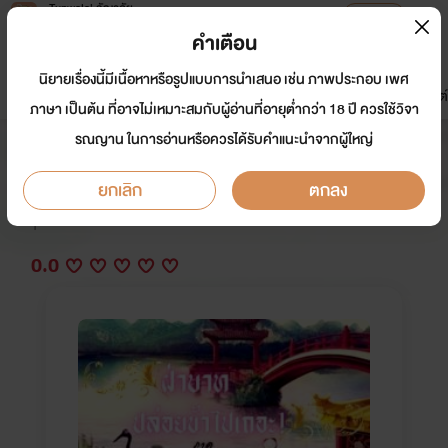
Tunwalai ธัญวลัย
เปิดแอป
เพื่อประสบการณ์ที่ดีกว่าบนมือถือ
คำเตือน
เข้าสู่ระบบ
นิยายเรื่องนี้มีเนื้อหาหรือรูปแบบการนำเสนอ เช่น ภาพประกอบ เพศ
มาใหม่
หน้าแรก
นิยาย
อีบุ๊ก
การ์ตูน
ดรีมแชท
ธัญลิสต์
ภาษา เป็นต้น ที่อาจไม่เหมาะสมกับผู้อ่านที่อายุต่ำกว่า 18 ปี ควรใช้วิจา
รณญาน ในการอ่านหรือควรได้รับคำแนะนำจากผู้ใหญ่
ฝ่าบาท ปล่อยข้าไปเถอะ! ภาค จากลา
ยกเลิก
ตกลง
นักเขียน:
Black_Cat_
Y
0.0