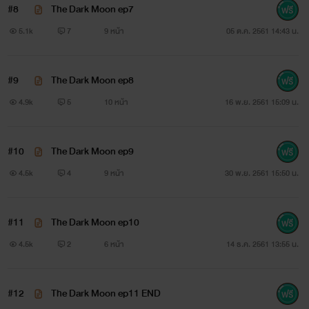
#8
The Dark Moon ep7
เรื่องราวของทั้งสองจะเป็นอย่างไร เมื่อความสัมพันธ์ของคนสอง
5.1k
7
9 หน้า
05 ต.ค. 2561 14:43 น.
คนเริ่มต้นด้วยความโฉดชั่วและความเกลียด
มาอีกเรื่องแล้วววว แนวมาเฟีย? แต่ไม่รู้จะเขียนได้นานแค่ไหน
#9
The Dark Moon ep8
4.9k
5
10 หน้า
16 พ.ย. 2561 15:09 น.
เพราะเวลาเขียนแนวนี้ทีไรมักจะขี้เกียจเขียนต่อทุกที😸
แต่แมวดำไม่ทิ้งไว้กลางทางแน่ ต้องเขียนต่อให้จบ!
#10
The Dark Moon ep9
ปล.บุคคลในภาพนำมาเพื่อจิ้นให้ฟินเท่านั้น ไม่ได้มีความ
4.5k
4
9 หน้า
30 พ.ย. 2561 15:50 น.
เกี่ยวข้องกับเนื้อหาในนิยาย
#11
The Dark Moon ep10
Black_Cat_
4.5k
2
6 หน้า
14 ธ.ค. 2561 13:55 น.
#12
The Dark Moon ep11 END