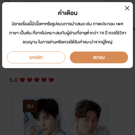
Tunwalai ธัญวลัย
เปิดแอป
เพื่อประสบการณ์ที่ดีกว่าบนมือถือ
คำเตือน
เข้าสู่ระบบ
นิยายเรื่องนี้มีเนื้อหาหรือรูปแบบการนำเสนอ เช่น ภาพประกอบ เพศ
มาใหม่
หน้าแรก
นิยาย
อีบุ๊ก
การ์ตูน
ดรีมแชท
ธัญลิสต์
ภาษา เป็นต้น ที่อาจไม่เหมาะสมกับผู้อ่านที่อายุต่ำกว่า 18 ปี ควรใช้วิจา
รณญาน ในการอ่านหรือควรได้รับคำแนะนำจากผู้ใหญ่
The Dark Moon
ยกเลิก
ตกลง
นักเขียน:
Black_Cat_
Y
5.0
จบ