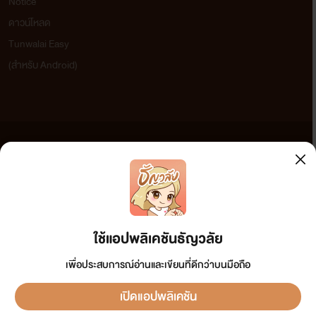
Notice
ดาวน์โหลด
Tunwalai Easy
(สำหรับ Android)
ข้อความที่ท่านได้อ่านจากเว็บไซต์นี้เกิดจากการเขียนโดยสาธารณชนและเผยแพร่โดยอัตโนมัติ ผู้ดูแล
เว็บไซต์แห่งนี้ไม่ได้เห็นด้วยและไม่ขอรับผิดชอบต่อข้อความใดๆ ทั้งสิ้น ดังนั้นผู้อ่านทุกท่านโปรดใช้
วิจารณญาณในการกลั่นกรองด้วยตนเอง และหากท่านพบข้อความใดๆ ที่ขัดต่อกฎหมายและศีลธรรม
กรุณาแจ้งมาที่ tunwalai@ookbee.com เพื่อทีมงานจะได้ดำเนินการในทันที ทั้งนี้ ทางเว็บไซต์ขอสงวน
ลิขสิทธิ์ตามพระราชบัญญัติลิขสิทธิ์ (ฉบับเพิ่มเติม) พ.ศ.2558
ใช้แอปพลิเคชันธัญวลัย
เพื่อประสบการณ์อ่านและเขียนที่ดีกว่าบนมือถือ
เปิดแอปพลิเคชัน