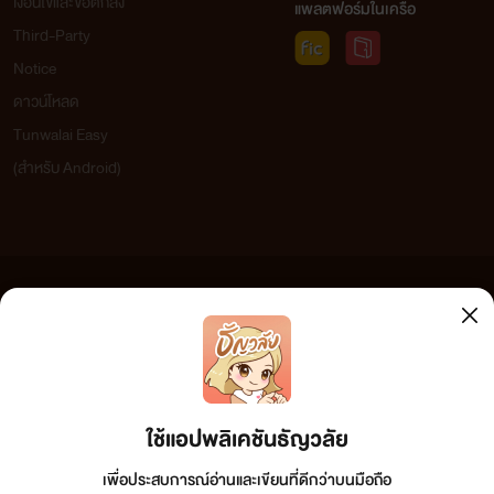
เงื่อนไขและข้อตกลง
แพลตฟอร์มในเครือ
Third-Party
Notice
ดาวน์โหลด
Tunwalai Easy
(สำหรับ Android)
ข้อความที่ท่านได้อ่านจากเว็บไซต์นี้เกิดจากการเขียนโดยสาธารณชนและเผยแพร่โดยอัตโนมัติ ผู้ดูแล
เว็บไซต์แห่งนี้ไม่ได้เห็นด้วยและไม่ขอรับผิดชอบต่อข้อความใดๆ ทั้งสิ้น ดังนั้นผู้อ่านทุกท่านโปรดใช้
วิจารณญาณในการกลั่นกรองด้วยตนเอง และหากท่านพบข้อความใดๆ ที่ขัดต่อกฎหมายและศีลธรรม
กรุณาแจ้งมาที่ tunwalai@ookbee.com เพื่อทีมงานจะได้ดำเนินการในทันที ทั้งนี้ ทางเว็บไซต์ขอสงวน
ลิขสิทธิ์ตามพระราชบัญญัติลิขสิทธิ์ (ฉบับเพิ่มเติม) พ.ศ.2558
ใช้แอปพลิเคชันธัญวลัย
เพื่อประสบการณ์อ่านและเขียนที่ดีกว่าบนมือถือ