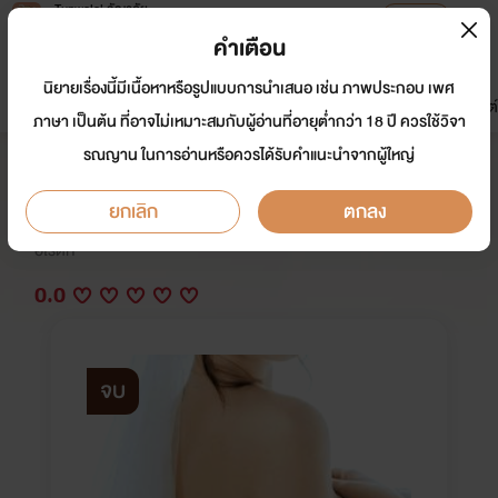
Tunwalai ธัญวลัย
เปิดแอป
เพื่อประสบการณ์ที่ดีกว่าบนมือถือ
คำเตือน
เข้าสู่ระบบ
นิยายเรื่องนี้มีเนื้อหาหรือรูปแบบการนำเสนอ เช่น ภาพประกอบ เพศ
มาใหม่
หน้าแรก
นิยาย
อีบุ๊ก
การ์ตูน
ดรีมแชท
ธัญลิสต์
ภาษา เป็นต้น ที่อาจไม่เหมาะสมกับผู้อ่านที่อายุต่ำกว่า 18 ปี ควรใช้วิจา
รณญาน ในการอ่านหรือควรได้รับคำแนะนำจากผู้ใหญ่
เมียไร้จรรยาบรรณ
ยกเลิก
ตกลง
นักเขียน:
ชะนีไทย
อีโรติก
0.0
จบ