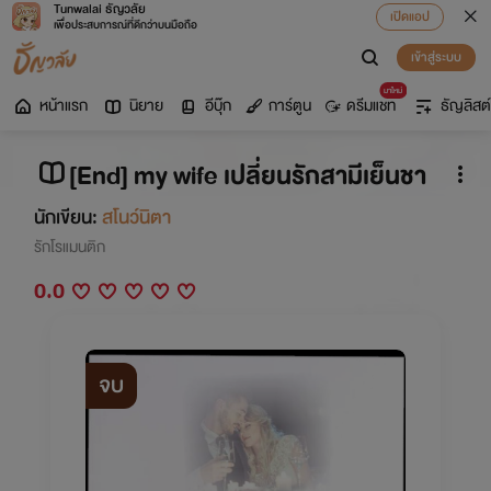
Tunwalai ธัญวลัย
เปิดแอป
เพื่อประสบการณ์ที่ดีกว่าบนมือถือ
เข้าสู่ระบบ
มาใหม่
หน้าแรก
นิยาย
อีบุ๊ก
การ์ตูน
ดรีมแชท
ธัญลิสต์
[End] my wife เปลี่ยนรักสามีเย็นชา
นักเขียน:
สโนว์นิตา
รักโรแมนติก
0.0
จบ