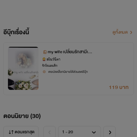
อีบุ๊กเรื่องนี้
ดูทั้งหมด
my wife เปลี่ยนรักสามีเย็
นชา
สโนว์นิตา
รักโรแมนติก
เคยปลดล็อกนิยายได้ส่วนลดอีบุ๊ก
119 บาท
ตอนนิยาย (
30
)
ตอนแรกสุด