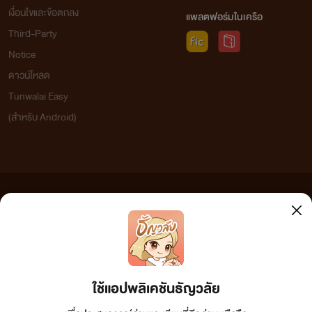
เงื่อนไขและข้อตกลง
แพลตฟอร์มในเครือ
Third-Party
Notice
ดาวน์โหลด
Tunwalai Easy
(สำหรับ Android)
ข้อความที่ท่านได้อ่านจากเว็บไซต์นี้เกิดจากการเขียนโดยสาธารณชนและเผยแพร่โดยอัตโนมัติ ผู้ดูแล
เว็บไซต์แห่งนี้ไม่ได้เห็นด้วยและไม่ขอรับผิดชอบต่อข้อความใดๆ ทั้งสิ้น ดังนั้นผู้อ่านทุกท่านโปรดใช้
วิจารณญาณในการกลั่นกรองด้วยตนเอง และหากท่านพบข้อความใดๆ ที่ขัดต่อกฎหมายและศีลธรรม
กรุณาแจ้งมาที่ tunwalai@ookbee.com เพื่อทีมงานจะได้ดำเนินการในทันที ทั้งนี้ ทางเว็บไซต์ขอสงวน
ลิขสิทธิ์ตามพระราชบัญญัติลิขสิทธิ์ (ฉบับเพิ่มเติม) พ.ศ.2558
ใช้แอปพลิเคชันธัญวลัย