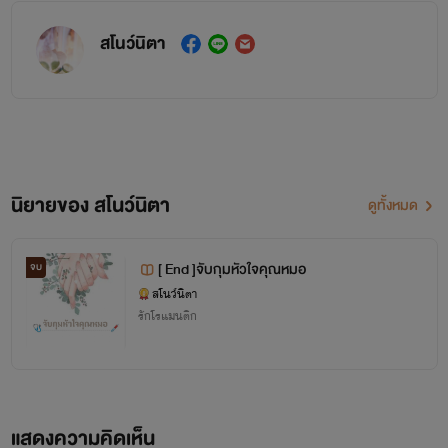
สโนว์นิตา
นิยายของ สโนว์นิตา
ดูทั้งหมด
[ End ]จับกุมหัวใจคุณหมอ
จบ
สโนว์นิตา
รักโรแมนติก
แสดงความคิดเห็น