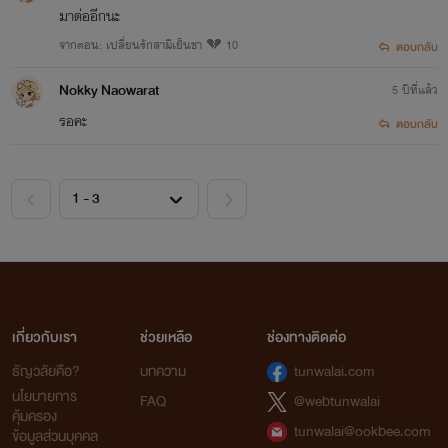
มาต่ออีกนะ
จากตอน: เปลี่ยนรักสามีเย็นชา 💔 10
ตอบกลับ
Nokky Naowarat
5 ปีที่แล้ว
รอคะ
ตอบกลับ
เกี่ยวกับเรา
ช่วยเหลือ
ช่องทางติดต่อ
ธัญวลัยคือ?
บทความ
tunwalai.com
นโยบายการ
FAQ
@webtunwalai
คุ้มครอง
tunwalai@ookbee.com
ข้อมูลส่วนบุคคล