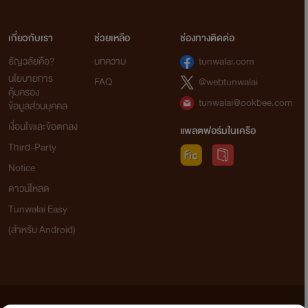
เกี่ยวกับเรา
ช่วยเหลือ
ช่องทางติดต่อ
ธัญวลัยคือ?
บทความ
tunwalai.com
นโยบายการ
FAQ
@webtunwalai
คุ้มครอง
tunwalai@ookbee.com
ข้อมูลส่วนบุคคล
เงื่อนไขและข้อตกลง
แพลตฟอร์มในเครือ
Third-Party
Notice
ดาวน์โหลด
Tunwalai Easy
(สำหรับ Android)