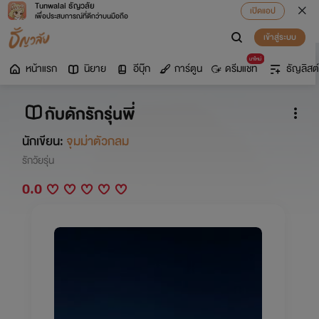
Tunwalai ธัญวลัย
เปิดแอป
เพื่อประสบการณ์ที่ดีกว่าบนมือถือ
เข้าสู่ระบบ
มาใหม่
หน้าแรก
นิยาย
อีบุ๊ก
การ์ตูน
ดรีมแชท
ธัญลิสต์
กับดักรักรุ่นพี่
นักเขียน:
จุมม่าตัวกลม
รักวัยรุ่น
0.0