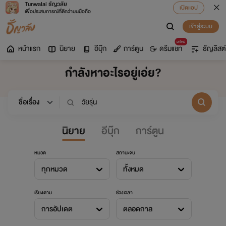
Tunwalai ธัญวลัย
เปิดแอป
เพื่อประสบการณ์ที่ดีกว่าบนมือถือ
เข้าสู่ระบบ
มาใหม่
หน้าแรก
นิยาย
อีบุ๊ก
การ์ตูน
ดรีมแชท
ธัญลิสต์
กำลังหาอะไรอยู่เอ่ย?
นิยาย
อีบุ๊ก
การ์ตูน
หมวด
สถานะจบ
ทุกหมวด
ทั้งหมด
เรียงตาม
ช่วงเวลา
การอัปเดต
ตลอดกาล