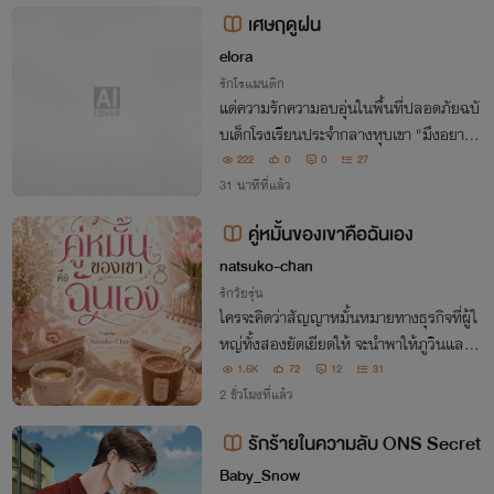
เศษฤดูฝน
elora
รักโรแมนติก
แด่ความรักความอบอุ่นในพื้นที่ปลอดภัยฉบั
บเด็กโรงเรียนประจำกลางหุบเขา "มึงอยากก
ลับไปแก้ไขอะไรมากที่สุดในชีวิตวะ?" จิตวิญ
222
0
0
27
ญาณในวัย 31 ปี ย้อนมิติเวลากลับมารักษา
31 นาทีที่แล้ว
พรของตัวเองในร่างนักเรียนม.ปลาย
คู่หมั้นของเขาคือฉันเอง
natsuko-chan
รักวัยรุ่น
ใครจะคิดว่าสัญญาหมั้นหมายทางธุรกิจที่ผู้ใ
หญ่ทั้งสองยัดเยียดให้ จะนำพาให้ภูวินและอั
ญญารินได้มาพบกับความวุ่นวายสับสนในหั
1.6K
72
12
31
วใจ
2 ชั่วโมงที่แล้ว
รักร้ายในความลับ ONS Secret
Baby_Snow