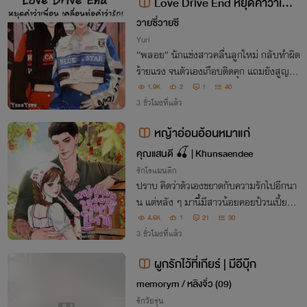
Love Drive End หยุดคำว่าเพื่อ
น เคลื่อนต่อคำว่ารัก! (NC18+++)
วายซี่วายซี
Yuri
“พลอย” นักแข่งสาวคลื่นลูกใหม่ กลับทำผิด
ร้ายแรง จนตัวเองเกือบติดคุก แถมยังสูญเสี
ยทุกสิ่ง ทั้งครอบครัว และเพื่อนที่สนิทที่สุด!
1.9K
2
1
40
“เอิร์น” นักแข่งดาวรุ่ง เพื่อนสนิทของพลอย
3 ชั่วโมงที่แล้ว
แต่ตอนนี้…แค่…เคย…เป็นเพื่อนสนิท
หญ้าอ่อนอ้อนหมาแก่
คุณแสนดี 🍒 | Khunsaendee
รักโรแมนติก
ปราบ คิดว่าตัวเองขยาดกับความรักไปอีกนา
น แต่หลัง ๆ มานี้มีสาวน้อยคอยป้วนเปี้ยนอ
ยู่ใกล้ ๆ ทำหัวใจเขาหวั่นไหวเสมอ “คนไทยยั
4.6K
1
21
30
งได้สิทธิ์คนละครึ่ง แล้วทำไมไออุ่นถึงไม่ได้สิ
3 ชั่วโมงที่แล้ว
ทธิ์จับกำนันเป็นผัวสักทีล่ะจ๊ะ”
ผูกรักไว้ที่เกียร์ | มีอีบุ๊ก
memorym / หลิงจิ่ว (09)
รักวัยรุ่น