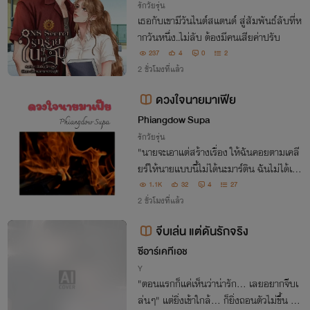
รักวัยรุ่น
เธอกับเขามีวันไนต์สแตนด์ สู่สัมพันธ์ลับที่ห
ากวันหนึ่ง..ไม่ลับ ต้องมีคนเสียค่าปรับ
237
4
0
2
2 ชั่วโมงที่แล้ว
ดวงใจนายมาเฟีย
Phiangdow Supa
รักวัยรุ่น
"นายจะเอาแต่สร้างเรื่อง ให้ฉันคอยตามเคลี
ยร์ให้นายแบบนี้ไม่ได้นะมาร์ติน ฉันไม่ได้เป็น
เมียนาย!!" "ก็เป็นซะซิ!!"
1.1K
32
4
27
2 ชั่วโมงที่แล้ว
จีบเล่น แต่ดันรักจริง
ซีอาร์เคทีเอช
Y
"ตอนแรกก็แค่เห็นว่าน่ารัก... เลยอยากจีบเ
ล่นๆ" แต่ยิ่งเข้าใกล้... ก็ยิ่งถอนตัวไม่ขึ้น กว่