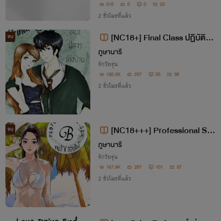
าจะรู้ตัวว่ารัก ก็เกือบเสียคนสำคัญไปตลอดชี
315
0
0
20
วิต
2 ชั่วโมงที่แล้ว
[NC18+] Final Class ปฏิบัติกา
จบ
รเลิฟ!พี่สาวข้างบ้าน (รีไรท์)
ภูษานารี
รักวัยรุ่น
192.0K
237
55
38
2 ชั่วโมงที่แล้ว
[NC18+++] Professional Se
จบ
x [B] เกมส์ [X] ออนไลน์
ภูษานารี
รักวัยรุ่น
167.9K
257
101
37
2 ชั่วโมงที่แล้ว