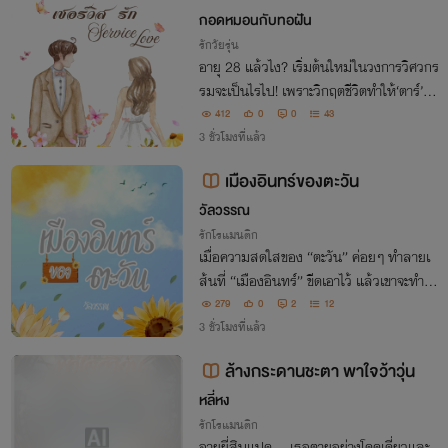
กอดหมอนกับทอฝัน
รักวัยรุ่น
อายุ 28 แล้วไง? เริ่มต้นใหม่ในวงการวิศวกร
รมจะเป็นไรไป! เพราะวิกฤตชีวิตทำให้‘ตาร์’ต้
องเข้าสู่โลกเครื่องจักร หน้าที่ของเธอคือปิดดี
412
0
0
43
ลงานเซอร์วิส แต่ด่านหินที่สุดไม่ใช่คู่แข่งแต่เ
3 ชั่วโมงที่แล้ว
ป็นวิศวกรหนุ่มรุ่นน้อง
เมืองอินทร์ของตะวัน
วัลวรรณ
รักโรแมนติก
เมื่อความสดใสของ “ตะวัน” ค่อยๆ ทำลายเ
ส้นที่ “เมืองอินทร์” ขีดเอาไว้ แล้วเขาจะทำอ
ย่างไรเมื่อตะวันดวงน้อยถอยห่างออกไปจนจิ
279
0
2
12
ตใจว้าวุ่น
3 ชั่วโมงที่แล้ว
ล้างกระดานชะตา พาใจว้าวุ่น
หลี่หง
รักโรแมนติก
อายุยี่สิบแปด... เธอตายอย่างโดดเดี่ยวและ