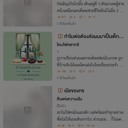
บังเอิญเกินไปมั้ง เดินอยู่ดี ๆ ดันมาเจอผู้ชาย
หน้าเหมือนคนที่เคยช่วยชีวิตฉันไว้เมื่อ 2 ปีก่
อน ทำให้ฉันต้องหาทางเข้าหาเขาเพื่อตามหา
617
4
1
17
ความจริงอะไรบางอย่าง เขาจะใช่คนที่ทำให้ฉั
3 ชั่วโมงที่แล้ว
นต้องโดนทำร้ายไหมนะ
ทำไมพ่อต้องส่งผมมาเป็นเด็กหอ
ด้วยครับ
โคมไฟหลากสี
Y
ภูการเรียนห่วยแตกจนต้องซ่อนใบเกรด ถูก
ที่บ้านจับได้เลยโดนส่งไปโรงเรียนประจำ แล
ะได้เป็นรูมเมตกับพายุสุดฮอตที่ใครๆ ก็กรี๊ดวี้
106
0
0
9
ดว้าย แต่คนที่หล่อโฮกสำหรับภูกลับไม่ใช่พา
3 ชั่วโมงที่แล้ว
ยุ แต่เป็นเพื่อนซี้ของเจ้าตัวต่างหาก!
เมียของกร
คืนแห่งความฝัน
อีโรติก
เขาไม่ใช่คนโรแมนติก แต่พร้อมทำทุกอย่างเ
พื่อไม่ให้เธอเดินจากไป ส่วนเธอ... ก็ไม่เคยคิ
ดว่าจะยอมให้ใครเข้ามามีอิทธิพลกับชีวิตได้ม
42
0
0
14