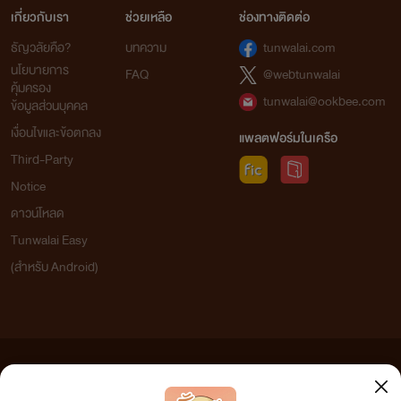
เกี่ยวกับเรา
ช่วยเหลือ
ช่องทางติดต่อ
ธัญวลัยคือ?
บทความ
tunwalai.com
นโยบายการ
FAQ
@webtunwalai
คุ้มครอง
tunwalai@ookbee.com
ข้อมูลส่วนบุคคล
เงื่อนไขและข้อตกลง
แพลตฟอร์มในเครือ
Third-Party
Notice
ดาวน์โหลด
Tunwalai Easy
(สำหรับ Android)
ข้อความที่ท่านได้อ่านจากเว็บไซต์นี้เกิดจากการเขียนโดยสาธารณชนและเผยแพร่โดยอัตโนมัติ ผู้ดูแล
เว็บไซต์แห่งนี้ไม่ได้เห็นด้วยและไม่ขอรับผิดชอบต่อข้อความใดๆ ทั้งสิ้น ดังนั้นผู้อ่านทุกท่านโปรดใช้