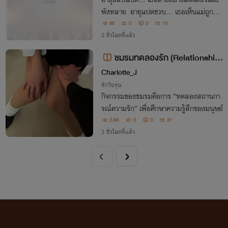
พังทลาย อายุแปดขวบ... เธอเห็นแม่ถูกรถ
ชนตายต่อหน้าต่อตา ในเมื่อได้ชีวิตใหม่ เธอ
85
0
0
13
จะไม่ยอมเป็นเด็กอ่อนแอที่ยืนร้องไห้หน้ากอ
3 ชั่วโมงที่แล้ว
งเลือดอีกต่อไป
ชมรมทดลองรัก (Relationship
Lab)
Charlotte_J
รักวัยรุ่น
กิจกรรมของชมรมคือการ “ทดลองสถานกา
รณ์ความรัก” เพื่อศึกษาความรู้สึกของมนุษย์
2.6K
0
0
31
3 ชั่วโมงที่แล้ว