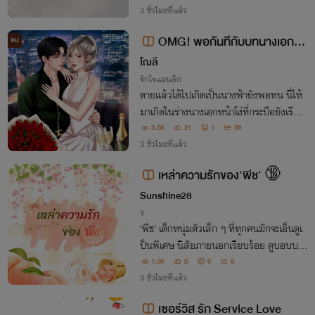
ากขนาดนี้ บางที...ความรักก็อาจเป็นการเรีย
3 ชั่วโมงที่แล้ว
นรู้ที่จะอยู่ตรงกลาง
OMG! พอกันทีกับบทนางเอกหน้
จบ
าโง่!
โฌลี
รักโรแมนติก
ตายแล้วได้ไปเกิดเป็นนางฟ้ายังพอทน นี่ให้
มาเกิดในร่างนางเอกหน้าโง่ที่กระบือยังเรียก
พี่คือพอเลย!!!
3.5K
21
1
58
3 ชั่วโมงที่แล้ว
เหล่าความรักของ'พีช' 🔞
Sunshine28
Y
'พีช' เด็กหนุ่มตัวเล็ก ๆ ที่ทุกคนมักจะเอ็นดูเ
ป็นพิเศษ นิสัยภายนอกเรียบร้อย ดูบอบบาง
แต่ใครจะรู้เมื่อพอเวลานั้นมาถึง...เขากลับรั
1.0K
0
0
8
บมือกลับเรื่องราว 'ใหญ่โต' ของทุกคนได้เป็
3 ชั่วโมงที่แล้ว
นอย่างดี
เซอร์วิส รัก Service Love