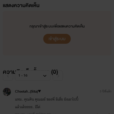
แสดงความคิดเห็น
ปล.เพจนี้ไรท์มีทุกอย่างนะคะสากกระเบือยันเรือรบอย่าลืมมากดติดตามเพจไรท์ด้วยนะคะ :
พิรุณฟ้า
นิยายโรมานซ์ โรแมน
กรุณาเข้าสู่ระบบเพื่อแสดงความคิดเห็น
เข้าสู่ระบบ
ความคิดเห็นทั้งหมด (
0
)
Cheetah..(Sita)♥
3 ปีที่แล้ว
แหม.. คุณคิน คุณเมย์ ของพี่ อิเสี่ย ยังเอาไปปี้
แล้วเล้ยยยย.. อีโด่