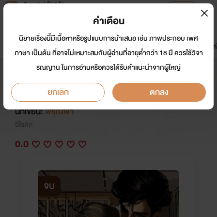
Tunwalai ธัญวลัย
เปิดแอป
เพื่อประสบการณ์ที่ดีกว่าบนมือถือ
คำเตือน
เข้าสู่ระบบ
นิยายเรื่องนี้มีเนื้อหาหรือรูปแบบการนำเสนอ เช่น ภาพประกอบ เพศ
มาใหม่
หน้าแรก
นิยาย
อีบุ๊ก
การ์ตูน
ดรีมแชท
ธัญลิสต์
ภาษา เป็นต้น ที่อาจไม่เหมาะสมกับผู้อ่านที่อายุต่ำกว่า 18 ปี ควรใช้วิจา
รณญาน ในการอ่านหรือควรได้รับคำแนะนำจากผู้ใหญ่
มาเฟียร้ายกับพี่เลี้ยงสาย
อ่อยNC18+++
ยกเลิก
ตกลง
นักเขียน:
พิรุณฟ้า
อีโรติก
0.0
จบ