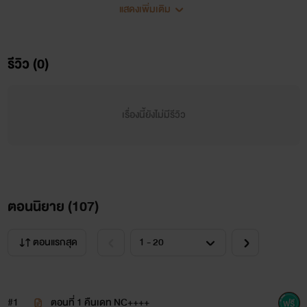
แสดงเพิ่มเติม
รีวิว (0)
เรื่องนี้ยังไม่มีรีวิว
#####ภาคิน ชาร์จเบคเวย์ ลูกครึ่งไทย-อังกฤษ หรือ ภาคิน อายุ
37 ปี#####
ตอนนิยาย (
107
)
เจ้าพ่อมาเฟียที่มีกิจการนำเข้าและส่งออกรถหรูทั่วโลก
แถมยังเป็นเจ้าของโรงแรมชื่อดังอย่าง “AC Group”
ตอนแรกสุด
"หนุ่มหล่อนักธุรกิจไฮโซ ที่สาว ๆ ทั่วประเทศหมายปอง หล่อ รวย
มาดนิ่ง เร้าร้อนพร้อมกระเเทก"
#1
ตอนที่ 1 คืนเดท NC++++