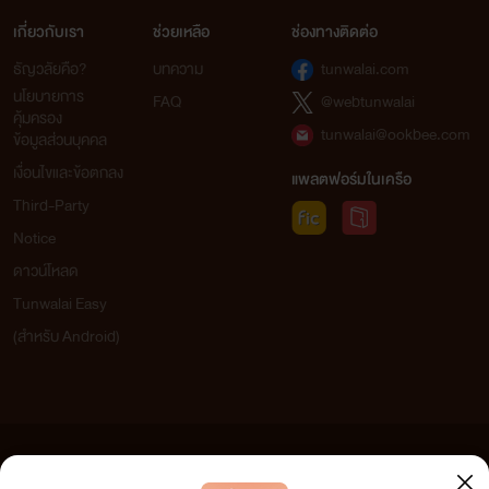
เกี่ยวกับเรา
ช่วยเหลือ
ช่องทางติดต่อ
ธัญวลัยคือ?
บทความ
tunwalai.com
นโยบายการ
FAQ
@webtunwalai
คุ้มครอง
tunwalai@ookbee.com
ข้อมูลส่วนบุคคล
เงื่อนไขและข้อตกลง
แพลตฟอร์มในเครือ
Third-Party
Notice
ดาวน์โหลด
Tunwalai Easy
(สำหรับ Android)
ข้อความที่ท่านได้อ่านจากเว็บไซต์นี้เกิดจากการเขียนโดยสาธารณชนและเผยแพร่โดยอัตโนมัติ ผู้ดูแล