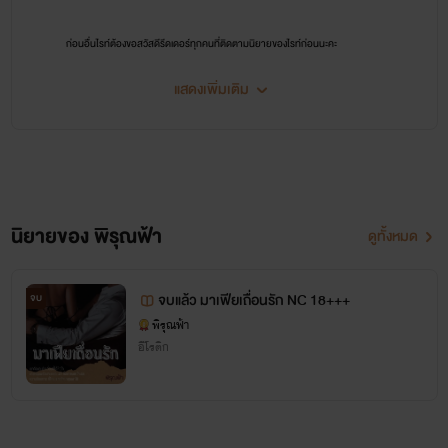
ก่อนอื่นไรท์ต้องขอสวัสดีรีดเดอร์ทุกคนที่ติดตามนิยายของไรท์ก่อนนะคะ
สวัสดีคะ
แสดงเพิ่มเติม
นิยายของ พิรุณฟ้า
ดูทั้งหมด
จบแล้ว มาเฟียเถื่อนรัก NC 18+++
จบ
พิรุณฟ้า
อีโรติก
วันนี้นะคะไรท์ก็จะมาเเนะนำเพจของไรท์เองนะคะ
ใครที่อยากทักทาย อยากคุยกับไรท์ อยากด่าไรท์ อยากบ่นให้ไรท์ฟัง อยากปรึกษาเรื่อง
ราวต่าง ๆ ของตัวเอง อยากทวงถามให้ไรท์อัพนิยายให้ อยากดุไรท์ รัก คิดถึง เบื่อ เศร้า เหงา เช็ง
สามารถคุยกับไรท์ได้ทุกเรื่องคะ (ยกเว้นเรื่องยืมตังค์.....เพราะไรท์เองก็ไม่มีใช้คะ....อิอิอิ)