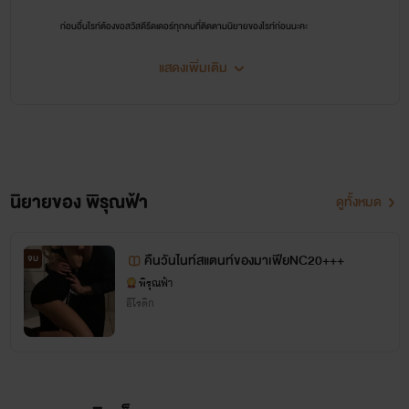
ก่อนอื่นไรท์ต้องขอสวัสดีรีดเดอร์ทุกคนที่ติดตามนิยายของไรท์ก่อนนะคะ
สวัสดีคะ
แสดงเพิ่มเติม
นิยายของ พิรุณฟ้า
ดูทั้งหมด
คืนวันไนท์สแตนท์ของมาเฟียNC20+++
จบ
พิรุณฟ้า
อีโรติก
วันนี้นะคะไรท์ก็จะมาเเนะนำเพจของไรท์เองนะคะ
ใครที่อยากทักทาย อยากคุยกับไรท์ อยากด่าไรท์ อยากบ่นให้ไรท์ฟัง อยากปรึกษาเรื่อง
ราวต่าง ๆ ของตัวเอง อยากทวงถามให้ไรท์อัพนิยายให้ อยากดุไรท์ รัก คิดถึง เบื่อ เศร้า เหงา เช็ง
สามารถคุยกับไรท์ได้ทุกเรื่องคะ (ยกเว้นเรื่องยืมตังค์.....เพราะไรท์เองก็ไม่มีใช้คะ....อิอิอิ)