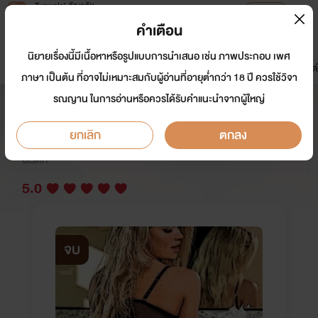
Tunwalai ธัญวลัย
เปิดแอป
เพื่อประสบการณ์ที่ดีกว่าบนมือถือ
คำเตือน
เข้าสู่ระบบ
นิยายเรื่องนี้มีเนื้อหาหรือรูปแบบการนำเสนอ เช่น ภาพประกอบ เพศ
มาใหม่
หน้าแรก
นิยาย
อีบุ๊ก
การ์ตูน
ดรีมแชท
ธัญลิสต์
ภาษา เป็นต้น ที่อาจไม่เหมาะสมกับผู้อ่านที่อายุต่ำกว่า 18 ปี ควรใช้วิจา
รณญาน ในการอ่านหรือควรได้รับคำแนะนำจากผู้ใหญ่
กุหลาบร้ายมาเฟียทมิฬ NC++++
ยกเลิก
ตกลง
นักเขียน:
พิรุณฟ้า
อีโรติก
5.0
จบ