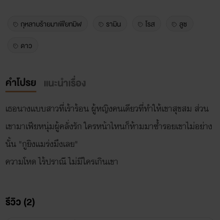
กุหลาบร้ายมาเฟียทมิฬ
รามิน
โรส
ลูซ
ดาว
คำโปรย
แนะนำเรื่อง
เธอนางเเบบสาวที่เร้าร้อน ผู้หญิงคนเดียวที่ทำให้เขาสุขสม ส่วน
เขามาเฟียหนุ่มผู้คลั่งรัก ใครหน้าไหนก็ห้ามมาซ้ำรอยเขาไม่อย่าง
นั้น "กูยิงเเมร่งมึงเลย"
ความโหด ไร้ปราณี ไม่มีใครเกินเขา
รีวิว (2)