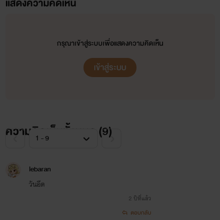
แสดงความคิดเห็น
ปล.เพจนี้ไรท์มีทุกอย่างนะคะสากกระเบือยันเรือรบอย่าลืมมากดติดตามเพจไรท์ด้วยนะคะ :
พิรุณฟ้า
นิยายโรมานซ์ โรแมน
กรุณาเข้าสู่ระบบเพื่อแสดงความคิดเห็น
เข้าสู่ระบบ
ความคิดเห็นทั้งหมด (
9
)
lebaran
วันอีด
2 ปีที่แล้ว
ตอบกลับ