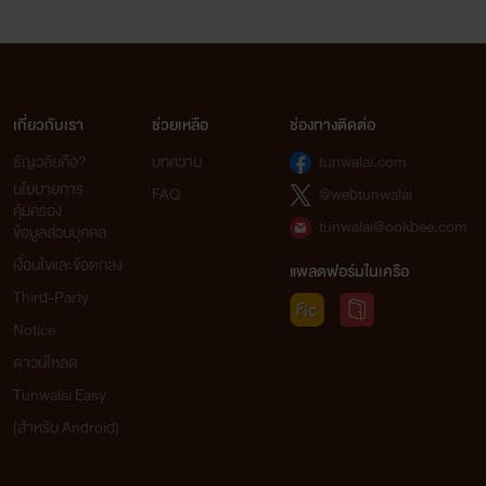
เกี่ยวกับเรา
ช่วยเหลือ
ช่องทางติดต่อ
ธัญวลัยคือ?
บทความ
tunwalai.com
นโยบายการ
FAQ
@webtunwalai
คุ้มครอง
tunwalai@ookbee.com
ข้อมูลส่วนบุคคล
เงื่อนไขและข้อตกลง
แพลตฟอร์มในเครือ
Third-Party
Notice
ดาวน์โหลด
Tunwalai Easy
(สำหรับ Android)