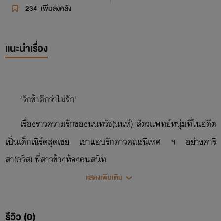
234
เพิ่มลงคลัง
แนะนำเรื่อง
'รักช้าดีกว่าไม่รัก'
เรื่องราวความรักของนนทวัช(นนท์) สัตวแพทย์หนุ่มที่ในอดีต
เป็นเด็กเนิร์ดสุดเชย เขาแอบรักดาวคณะนิเทศ ฯ อย่างคาริ
สา(คริส) พี่สาวข้างห้องคนสนิท
แสดงเพิ่มเติม
จากนั้นใช้ความดีเอาชนะใจรุ่นพี่สาว ได้คบหากันอยู่ช่วงเวลา
หนึ่ง แต่สุดท้ายดาวคณะ ฯ คนสวยก็เลือกที่จะทำร้ายหัวใจของ
รีวิว (0)
หนุ่มแว่นสุดเชยอย่างนนท์