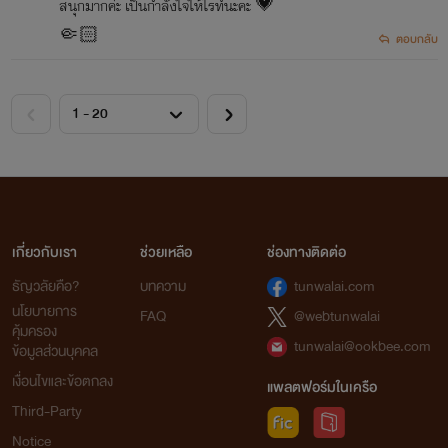
สนุกมากค่ะ เป็นกำลังใจให้ไรท์นะคะ 💗
🤏🏻
ตอบกลับ
เกี่ยวกับเรา
ช่วยเหลือ
ช่องทางติดต่อ
ธัญวลัยคือ?
บทความ
tunwalai.com
นโยบายการ
FAQ
@webtunwalai
คุ้มครอง
tunwalai@ookbee.com
ข้อมูลส่วนบุคคล
เงื่อนไขและข้อตกลง
แพลตฟอร์มในเครือ
Third-Party
Notice