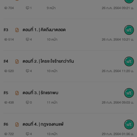
704
1
9 หน้า
26 ก.ค. 2564 09:21 น.
เรื่องราวความรักของกลุ่มเพื่อน 5 สาว กับ 1 หนุ่มที่ผูกพัน
#3
ตอนที่ 1. | คิดถึงมาตลอด
กันตั้งแต่เรียนมหาวิทยาลัย
514
4
10 หน้า
26 ก.ค. 2564 10:21 น.
#4
ตอนที่ 2. | ใครจะใจร้ายกว่ากัน
ต่างแยกย้ายกันไปทำงานตามความชอบและความฝันของตัว
520
4
10 หน้า
26 ก.ค. 2564 11:20 น.
เอง
#5
ตอนที่ 3. | รักแรกพบ
438
0
11 หน้า
28 ก.ค. 2564 09:03 น.
ได้กลับมารวมตัวกันอีกครั้งหนึ่งในงานแต่งงานของเพื่อน
หนึ่งในกลุ่ม ซึ่งจัดขึ้นในวันวาเลนไทน์
#6
ตอนที่ 4. | กฎของคนแพ้
722
4
13 หน้า
29 ก.ค. 2564 01:36 น.