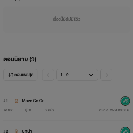
และเพราะไม่ถูกเลือก นนท์จึงเลือกเดินออกมาจากชีวิตผู้
เรื่องนี้ยังไม่มีรีวิว
หญิงที่ทำให้รู้จักรักแรกพบพร้อมกับการมีความรักครั้งแรก…
วันวาเลนไทน์เวียนมาบรรจบครบสิบปีเขาและเธอได้กลับมา
ตอนนิยาย (
9
)
เจอกันอีกครั้ง จากนั้นรุ่นพี่สาวคนใจร้ายก็กลับมาตามตื๊อ ขอ
ตอนแรกสุด
โอกาส ขอหัวใจเขาคืน
#1
Move Go On
นนท์จะใจอ่อนหรือไม่ ความรักของทั้งคู่จะเป็นอย่างไร ฝาก
860
0
2 หน้า
26 ก.ค. 2564 09:00 น.
ติดตามกันด้วยนะคะ
————————————
#2
บทนำ