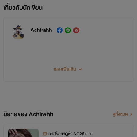
กำลังจะพาคุณไปยิ้ม หัวเราะ เขิน และร้องไห้ ฝากติดตามด้วย
เกี่ยวกับนักเขียน
นะคะ
Achirahh
Move (Go) On กลับใจมาใกล้รัก (ษ์) โดย #เจียมใจ
ไรท์ไม่ใช่นักเขียนมืออาชีพ 🖌ผิดพลาดประการ
แสดงเพิ่มเติม
Move (Go) On สัมผัสร้อน คืนซ่อนรัก (ษ์) โดย #Nenechan
ใด ขออภัยมา ณ ที่นี้นะคะ 🙇🏻‍♀️
ไรท์แต่งตามจินตนาการและความเพ้อฝันล้วนๆ
Move (Go) On หวนรักมาคืนใจ โดย #ณมัทรี
เนื้อหาส่วนใหญ่เหมาะสำหรับผู้อ่านอายุ18+ขึ้น
นิยายของ Achirahh
ดูทั้งหมด
ไปนะ
ทาสรักยากูซ่า NC25+++