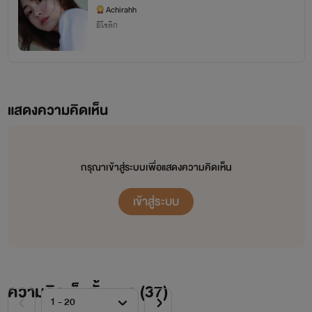
Move (Go) On รักช้าดีกว่าไม่รัก โดย #Achirahh
ขอบคุณรีดเดอร์ที่คอยซัพพอร์ต นับว่าเป็นกำลัง
Achirahh
อีโรติก
ใจที่ยิ่งใหญ่ของไรท์ตัวน้อยๆคนนี้ 💕
Move (Go) On โปรดอย่าถอดใจไปจากรัก โดย #เธียรดา
แสดงความคิดเห็น
Move (Go) On รุกเพื่อรัก โดย #ไออุ่นในฤดูหนาว
กรุณาเข้าสู่ระบบเพื่อแสดงความคิดเห็น
เข้าสู่ระบบ
ความคิดเห็นทั้งหมด (
37
)