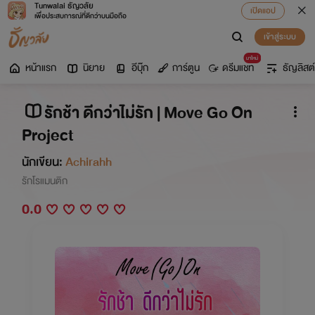
Tunwalai ธัญวลัย
เปิดแอป
เพื่อประสบการณ์ที่ดีกว่าบนมือถือ
เข้าสู่ระบบ
มาใหม่
หน้าแรก
นิยาย
อีบุ๊ก
การ์ตูน
ดรีมแชท
ธัญลิสต์
รักช้า ดีกว่าไม่รัก | Move Go On
Project
นักเขียน:
Achirahh
รักโรแมนติก
0.0