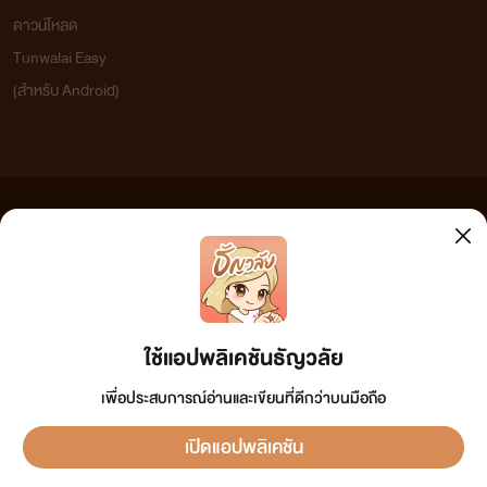
ดาวน์โหลด
Tunwalai Easy
(สำหรับ Android)
ข้อความที่ท่านได้อ่านจากเว็บไซต์นี้เกิดจากการเขียนโดยสาธารณชนและเผยแพร่โดยอัตโนมัติ ผู้ดูแล
เว็บไซต์แห่งนี้ไม่ได้เห็นด้วยและไม่ขอรับผิดชอบต่อข้อความใดๆ ทั้งสิ้น ดังนั้นผู้อ่านทุกท่านโปรดใช้
วิจารณญาณในการกลั่นกรองด้วยตนเอง และหากท่านพบข้อความใดๆ ที่ขัดต่อกฎหมายและศีลธรรม
กรุณาแจ้งมาที่ tunwalai@ookbee.com เพื่อทีมงานจะได้ดำเนินการในทันที ทั้งนี้ ทางเว็บไซต์ขอสงวน
ลิขสิทธิ์ตามพระราชบัญญัติลิขสิทธิ์ (ฉบับเพิ่มเติม) พ.ศ.2558
ใช้แอปพลิเคชันธัญวลัย
เพื่อประสบการณ์อ่านและเขียนที่ดีกว่าบนมือถือ
เปิดแอปพลิเคชัน