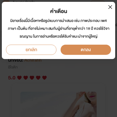
Tunwalai ธัญวลัย
เปิดแอป
เพื่อประสบการณ์ที่ดีกว่าบนมือถือ
คำเตือน
เข้าสู่ระบบ
นิยายเรื่องนี้มีเนื้อหาหรือรูปแบบการนำเสนอ เช่น ภาพประกอบ เพศ
มาใหม่
หน้าแรก
นิยาย
อีบุ๊ก
การ์ตูน
ดรีมแชท
ธัญลิสต์
ภาษา เป็นต้น ที่อาจไม่เหมาะสมกับผู้อ่านที่อายุต่ำกว่า 18 ปี ควรใช้วิจา
รณญาน ในการอ่านหรือควรได้รับคำแนะนำจากผู้ใหญ่
ยัยนี่เมียผม! NC25+++ (เมฆินทร์&วิ
รันดา)
ยกเลิก
ตกลง
นักเขียน:
Achirahh
อีโรติก
5.0