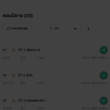
ทันทีที่สิ้นเสียงใสปนห้าวของประธานนักเรียนสาวมาดทอม
หน้าใสกิ๊ง...เสียงโห่ร้องเชียร์ทั่วทั้งสนามบาสฯก็ดังลั่นขึ้น
ตอนนิยาย (
33
)
นักเรียนหนุ่มสุดเกรียนจ้องหน้าเธอนิ่งด้วยสายตาขุ่นเคืองที่เธอ
ตอนแรกสุด
กล้าหักหน้าเขาต่อหน้าเพื่อนนักเรียนนับร้อย ซึ่งมันช่างลดทอน
ความมั่นใจและสร้างความอับอายให้กับหนุ่มป๊อบสุดฮอตอย่าง
เขาเป็นอย่างมาก ...
#1
EP.1 เสียอาการ
6k
3
4 หน้า
25 มิ.ย. 2563 12:42 น.
....
#2
EP.2 คู่กัด
11.7k
2
4 หน้า
25 มิ.ย. 2563 12:42 น.
...
#3
EP.3 ปรองดอง NC+
..
9.2k
1
8 หน้า
25 มิ.ย. 2563 12:42 น.