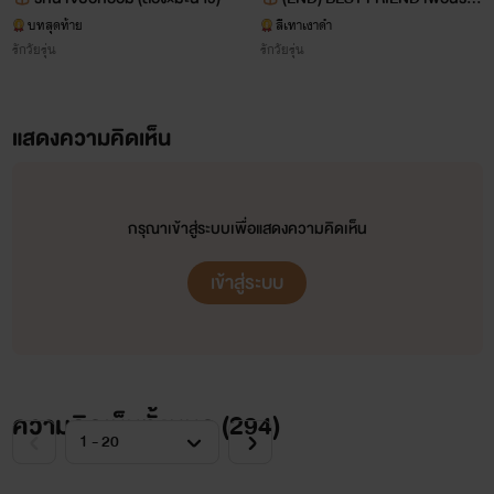
NC++
บทสุดท้าย
สีเทาเงาดำ
รักวัยรุ่น
รักวัยรุ่น
แสดงความคิดเห็น
กรุณาเข้าสู่ระบบเพื่อแสดงความคิดเห็น
เข้าสู่ระบบ
📮 Achirahh page
ความคิดเห็นทั้งหมด (
294
)