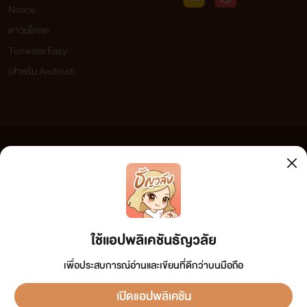
Notice
ดาวน์โหลด
Tunwalai Easy
(สำหรับ Android)
ข้อความที่ท่านได้อ่านจากเว็บไซต์นี้เกิดจากการเขียนโดยสาธารณชนและเผยแพร่โดยอัตโนมัติ ผู้ดูแล
เว็บไซต์แห่งนี้ไม่ได้เห็นด้วยและไม่ขอรับผิดชอบต่อข้อความใดๆ ทั้งสิ้น ดังนั้นผู้อ่านทุกท่านโปรดใช้
วิจารณญาณในการกลั่นกรองด้วยตนเอง และหากท่านพบข้อความใดๆ ที่ขัดต่อกฎหมายและศีลธรรม
กรุณาแจ้งมาที่ tunwalai@ookbee.com เพื่อทีมงานจะได้ดำเนินการในทันที ทั้งนี้ ทางเว็บไซต์ขอสงวน
ลิขสิทธิ์ตามพระราชบัญญัติลิขสิทธิ์ (ฉบับเพิ่มเติม) พ.ศ.2558
ใช้แอปพลิเคชันธัญวลัย
เพื่อประสบการณ์อ่านและเขียนที่ดีกว่าบนมือถือ
เปิดแอปพลิเคชัน