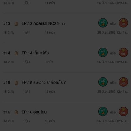
3.5k
9
11 หน้า
25 มิ.ย. 2563 12:44 น.
#13
EP.13 กอดแรก NC25+++
หรือ
300
3.4k
4
11 หน้า
25 มิ.ย. 2563 12:44 น.
“รันไม่ได้เป็นทอม ถึงเป็น..มันก็เมียกูอยู่ดี..”
#14
EP.14 เห็นแก่ตัว
หรือ
300
2.7k
4
9 หน้า
25 มิ.ย. 2563 12:44 น.
ความรักโคตรฮาร์ดคอของผอ.หนุ่มกับครูพละสาว...
#15
EP.15 ระหว่างเราคืออะไร ?
หรือ
300
เมฆินทร์&วิรันดา
2.4k
6
12 หน้า
25 มิ.ย. 2563 12:44 น.
ไม่นานเกินรอ...
😊
#16
EP.16 อ่อนโยน
หรือ
300
2.3k
7
10 หน้า
25 มิ.ย. 2563 12:45 น.