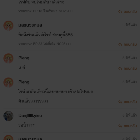
ไรท์คับ จบไหมคับ กลัวค้าง
จากตอน: EP.18 ฝืนตัวเอง NC25+++
ตอบกลับ
มลธนวรกมล
5 ปีที่แล้ว
คิดถึงรันแล้วค่ะไรท์ ชอบคู่นี้555
จากตอน: EP.33 ไม่เชื่อใจ NC25+++
ตอบกลับ
Pleng
5 ปีที่แล้ว
เปย์
ตอบกลับ
Pleng
5 ปีที่แล้ว
ไรท์ มาอัพเดี่ยวนี้เลยยยยยย เค้าเปลไปหมด
ตัวแล้ววววววววว
ตอบกลับ
Danjllllll.yisu
5 ปีที่แล้ว
รอน้าาาาา
ตอบกลับ
มลธนวรกมล
6 ปีที่แล้ว