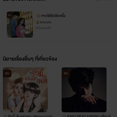
ไปนะ
หากได้รักอีกครั้ง
จบ
ขอบคุณรีดเดอร์ที่คอยซัพพอร์ต นับว่าเป็นกำลัง
Achirahh
รักโรแมนติก
ใจที่ยิ่งใหญ่ของไรท์ตัวน้อยๆคนนี้ 💕
นิยายเรื่องอื่นๆ ที่เกี่ยวข้อง
จบ
จบ
รักนี้ เจ้บอกยอม (สอง×มะนาว)
(END)​ BEST FRIEND เพื่อนรัก