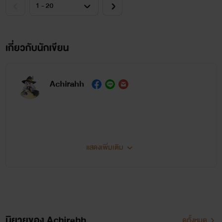
เกี่ยวกับนักเขียน
Achirahh
ไรท์ไม่ใช่นักเขียนมืออาชีพ 🖌ผิดพลาดประการ
แสดงเพิ่มเติม
ใด ขออภัยมา ณ ที่นี้นะคะ 🙇🏻‍♀️
ไรท์แต่งตามจินตนาการและความเพ้อฝันล้วนๆ
เนื้อหาส่วนใหญ่เหมาะสำหรับผู้อ่านอายุ18+ขึ้น
นิยายของ Achirahh
ดูทั้งหมด