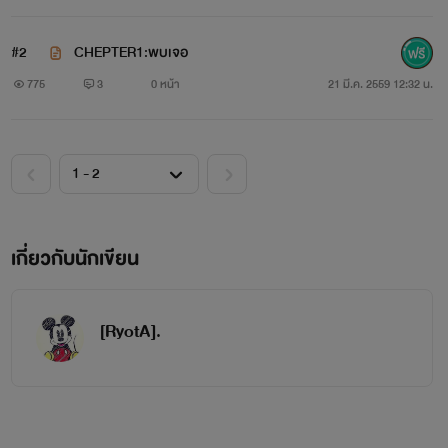
#2
CHEPTER1:พบเจอ
775
3
0 หน้า
21 มี.ค. 2559 12:32 น.
cr.กวักมินจุน
"เค้า.....คิดถึงตัวอ่ะ"
เกี่ยวกับนักเขียน
เค้าจะไม่ไปไหนทั้งนั้นจนกว่าตัวจะ...รักเค้า
[RyotA].