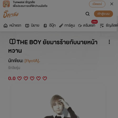
Tunwalai ธัญวลัย
เปิดแอป
เพื่อประสบการณ์ที่ดีกว่าบนมือถือ
เข้าสู่ระบบ
มาใหม่
หน้าแรก
นิยาย
อีบุ๊ก
การ์ตูน
ดรีมแชท
ธัญลิสต์
THE BOY ยัยมารร้ายกับนายหน้า
หวาน
นักเขียน:
[RyotA].
รักวัยรุ่น
0.0