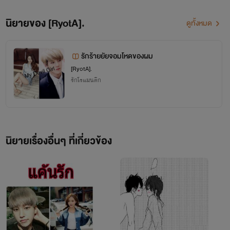
นิยายของ [RyotA].
ดูทั้งหมด
รักร้ายยัยจอมโหดของผม
[RyotA].
cr.ไอรีน - Red Velvet
รักโรแมนติก
"หึ......ระวังจะไม่มีลมหายใจ "
นิยายเรื่องอื่นๆ ที่เกี่ยวข้อง