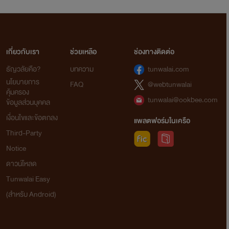
เกี่ยวกับเรา
ช่วยเหลือ
ช่องทางติดต่อ
ธัญวลัยคือ?
บทความ
tunwalai.com
นโยบายการ
FAQ
@webtunwalai
คุ้มครอง
tunwalai@ookbee.com
ข้อมูลส่วนบุคคล
เงื่อนไขและข้อตกลง
แพลตฟอร์มในเครือ
Third-Party
Notice
ดาวน์โหลด
Tunwalai Easy
(สำหรับ Android)