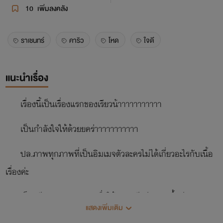
10
เพิ่มลงคลัง
ราเชนทร์
คาริว
โหด
ใจดี
แนะนำเรื่อง
เรื่องนี้เป็นเรื่องแรกของเรียวน้าาาาาาาาาาา
เป็นกำลังใจให้ด้วยยคร่าาาาาาาาาาา
ปล.ภาพทุกภาพที่เป็นอิมเมจตัวละครไม่ได้เกี่ยวอะไรกับเนื้อ
เรื่องค่ะ
เป็นเพียงภาพประกอบเพื่อให้นิยายมีคว่มสนุกขึ้นค่ะ
แสดงเพิ่มเติม
ถ้าทำให้ใครไม่ชอบต้องขอโทษด้วยค่ะ