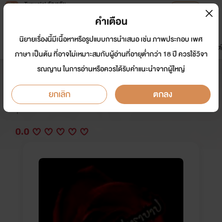
Tunwalai ธัญวลัย
เปิดแอป
เพื่อประสบการณ์ที่ดีกว่าบนมือถือ
คำเตือน
เข้าสู่ระบบ
นิยายเรื่องนี้มีเนื้อหาหรือรูปแบบการนำเสนอ เช่น ภาพประกอบ เพศ
มาใหม่
หน้าแรก
นิยาย
อีบุ๊ก
การ์ตูน
ดรีมแชท
ธัญลิสต์
ภาษา เป็นต้น ที่อาจไม่เหมาะสมกับผู้อ่านที่อายุต่ำกว่า 18 ปี ควรใช้วิจา
รณญาน ในการอ่านหรือควรได้รับคำแนะนำจากผู้ใหญ่
ทัณฑ์เถื่อนตีตราบาป
ยกเลิก
ตกลง
นักเขียน:
ฌรัณธภัค
Y
0.0