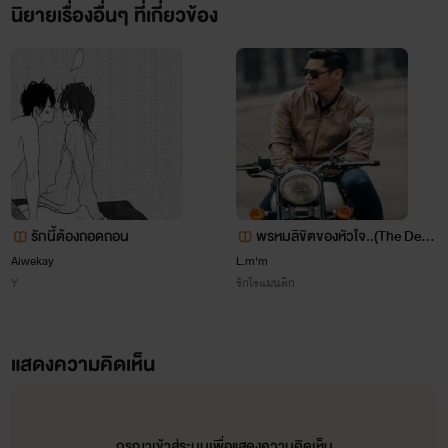
นิยายเรื่องอื่นๆ ที่เกี่ยวข้อง
รักนี้ต้องถอดถอน
พรหมลิขิตของหัวใจ..(The Desti
ny.)🌷<The end>
Aiwekay
L.m'm
Y
รักโรแมนติก
แสดงความคิดเห็น
กรุณาเข้าสู่ระบบเพื่อแสดงความคิดเห็น