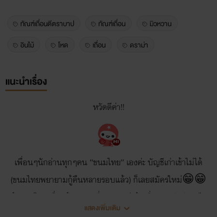
ทัณฑ์เถื่อนตีตราบาป
ทัณฑ์เถื่อน
มิวหวาน
อินไม้
โหด
เถื่อน
ดราม่า
แนะนำเรื่อง
หวัดดีค่า!!
เพื่อนๆนักอ่านทุกๆคน “ขนมไทย” เองค่ะ บัญชีเก่าเข้าไม่ได้
(ขนมไทยพยายามกู้คืนหลายรอบแล้ว) ก็เลยสมัครใหม่😁😁
ต้องขอโทษเพื่อนด้วยนะคะที่ลงนิยายล่าช้าเนื่องจากติดขัดอะไร
แสดงเพิ่มเติม
หลายๆอย่าง ยังไงก็ฝาก”ทัณฑ์เถื่อนตีตราบาป”ด้วยนะคะ