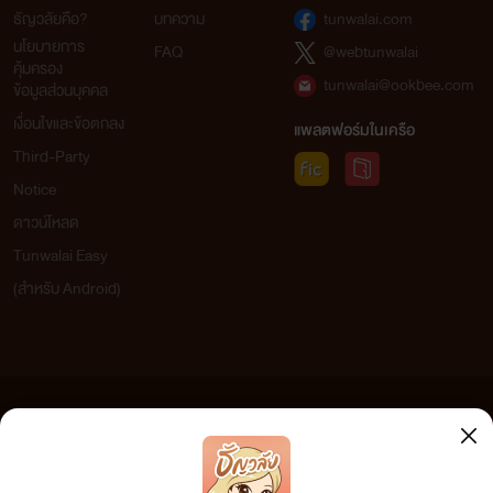
ธัญวลัยคือ?
บทความ
tunwalai.com
นโยบายการ
FAQ
@webtunwalai
คุ้มครอง
tunwalai@ookbee.com
ข้อมูลส่วนบุคคล
เงื่อนไขและข้อตกลง
แพลตฟอร์มในเครือ
Third-Party
Notice
ดาวน์โหลด
Tunwalai Easy
(สำหรับ Android)
ข้อความที่ท่านได้อ่านจากเว็บไซต์นี้เกิดจากการเขียนโดยสาธารณชนและเผยแพร่โดยอัตโนมัติ ผู้ดูแล
เว็บไซต์แห่งนี้ไม่ได้เห็นด้วยและไม่ขอรับผิดชอบต่อข้อความใดๆ ทั้งสิ้น ดังนั้นผู้อ่านทุกท่านโปรดใช้
วิจารณญาณในการกลั่นกรองด้วยตนเอง และหากท่านพบข้อความใดๆ ที่ขัดต่อกฎหมายและศีลธรรม
กรุณาแจ้งมาที่ tunwalai@ookbee.com เพื่อทีมงานจะได้ดำเนินการในทันที ทั้งนี้ ทางเว็บไซต์ขอสงวน