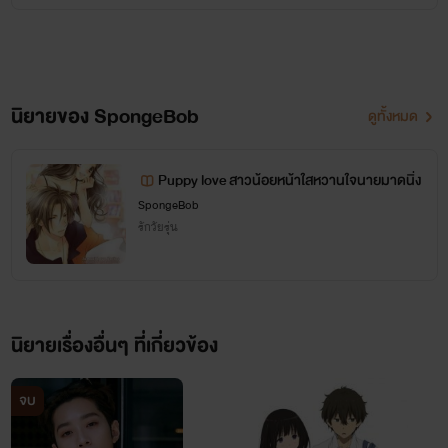
เดียวกับน้องชายฝาแฝด แต่ใครจะไปรู้ว่าการย้ายโรงเรียนใหม่แล้ว
นอกจากจะได้เพื่อนใหม่แล้ว...ยังแถมผัวมาด้วยอีกหนึ่งคน! (คน
ข้างล่าง)
นิยายของ SpongeBob
ดูทั้งหมด
Puppy love สาวน้อยหน้าใสหวานใจนายมาดนิ่ง
SpongeBob
กองทัพ
- ประธานนักเรียนหัวแดงสุดโหด หล่อ รวย ดุ แถม ยัง
รักวัยรุ่น
หื่น!!!! ผู้มีอิทธิพลและขึ้นชื่อว่าเป็นผู้ครอบครัวแบมือ (คนข้างบน)
ขี้หวง ขี้หึง แถม
ขี้เอา
นิยายเรื่องอื่นๆ ที่เกี่ยวข้อง
จบ