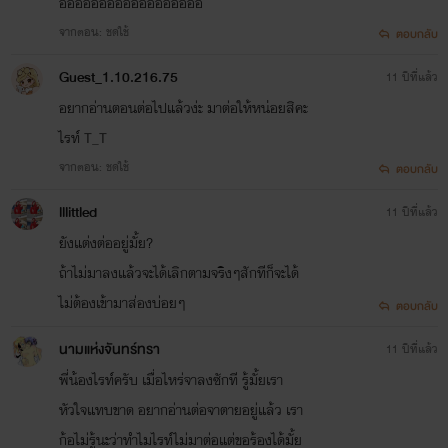
ออออออออออออออออออ
จากตอน: ชดใช้
ตอบกลับ
ยังไงก็ฝากติดตามนิยายเรื่องนี้ด้วยนะคะ
Guest_1.10.216.75
11 ปีที่แล้ว
อยากอ่านตอนต่อไปแล้วง่ะ มาต่อให้หน่อยสิคะ
^^
ไรท์ T_T
จากตอน: ชดใช้
ตอบกลับ
lllittled
11 ปีที่แล้ว
ยังแต่งต่ออยู่มั้ย?
ถ้าไม่มาลงแล้วจะได้เลิกตามจริงๆสักทีก็จะได้
ไม่ต้องเข้ามาส่องบ่อยๆ
ตอบกลับ
นามแห่งจันทร์ทรา
11 ปีที่แล้ว
พี่น้องไรท์ครับ เมื่อไหร่จาลงซักที รู้มั้ยเรา
หัวใจแทบขาด อยากอ่านต่อจาตายอยู่แล้ว เรา
ก้อไม่รู้นะว่าทำไมไรท์ไม่มาต่อแต่ขอร้องได้มั้ย