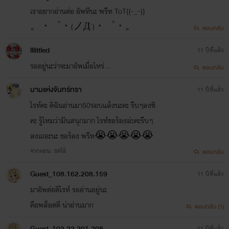
เราอยากอ่านต่อ อัพทีนะ พรีท ToT{(-_-)}
。・゜・(ノД`)・゜・。
ตอบกลับ
lllittled
11 ปีที่แล้ว
รออยู่นะว่าจะมาอัพเมื่อไหร่...
ตอบกลับ
นามแห่งจันทร์ทรา
11 ปีที่แล้ว
ไรท์คะ ดิฉันอ่านมา50รอบแล้งนะคะ รีบๆลงซิ
คะ รู้ไหมว่ามีนสนุกมาก ไรท์ขอร้องล่ะคะรีบๆ
ลงเถอะนะ ขอร้อง พรีท😭😭😭😭😭
จากตอน: ชดใช้
ตอบกลับ
Guest_108.162.208.159
11 ปีที่แล้ว
มาอัพต่อดิไรท์ รออ่านอยู่นะ
คือพล็อตดี น่าอ่านมาก
ตอบกลับ (1)
Guest_103.22.201.208
11 ปีที่แล้ว