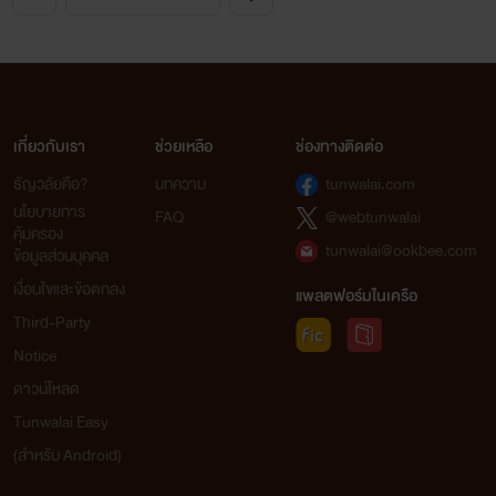
เกี่ยวกับเรา
ช่วยเหลือ
ช่องทางติดต่อ
ธัญวลัยคือ?
บทความ
tunwalai.com
นโยบายการ
FAQ
@webtunwalai
คุ้มครอง
tunwalai@ookbee.com
ข้อมูลส่วนบุคคล
เงื่อนไขและข้อตกลง
แพลตฟอร์มในเครือ
Third-Party
Notice
ดาวน์โหลด
Tunwalai Easy
(สำหรับ Android)