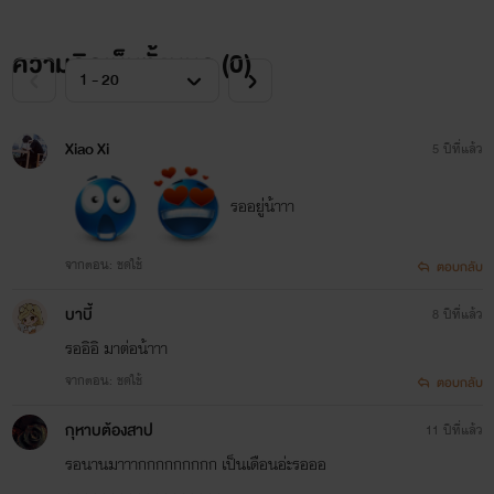
เจ้าเล่ห์ จอมวางแผน ขี้หึง ขี้หวง ขี้แกล้ง ขี้เอาไม่แพ้เพื่อนสนิท
ความคิดเห็นทั้งหมด (
0
)
เป็นคนที่สามารถกำราบคนข้างบนได้
Xiao Xi
5 ปีที่แล้ว
รออยู่่น้าาา
จากตอน: ชดใช้
ตอบกลับ
บาบี้
8 ปีที่แล้ว
รออิอิ มาต่อน้าาา
จากตอน: ชดใช้
ตอบกลับ
กุหาบต้องสาป
11 ปีที่แล้ว
รอนานมาาากกกกกกกกก เป็นเดือนอ่ะรอออ