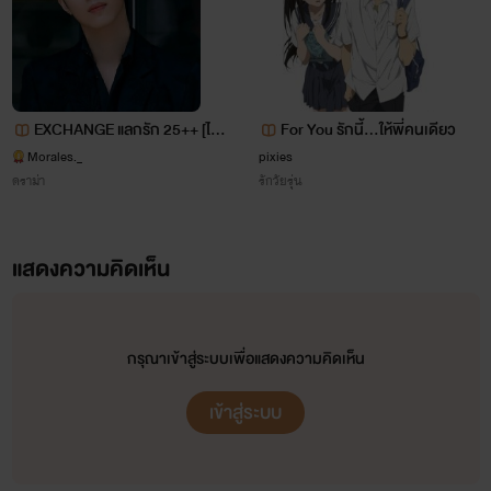
ตัวละครรอง
EXCHANGE แลกรัก 25++ [ไซโ
For You รักนี้...ให้พี่คนเดียว
คร X ฟ้าใส | ไลท์ X คริสติน]
Morales._
pixies
กำปั้น
- แฝดน้องหัวสีน้ำเงินของแบมือ ผู้ดื้อรั้น ขี้โวยวาย ใจร้อน
ดราม่า
รักวัยรุ่น
ชอบใจกำลังแถมยังหวงพี่ชายฝาแฝดยิ่งกว่าอะไร คนที่คิดว่าตัว
เองแมนมาโดยตลอดแต่กลับต้องมาตกมาตายเมื่อมาเสียตัวให้ไอ้
แสดงความคิดเห็น
รองประธานหน้าหัวสีส้ม! (คนข้างล่าง)
กรุณาเข้าสู่ระบบเพื่อแสดงความคิดเห็น
เข้าสู่ระบบ
แบงค์ร้อย -
รองประธานนักเรียนหัวสีส้มที่สุดแสนจะเพลย์บอย
รุกหมดทั้งชายและหญิงไม่จำกัดเพศ ผู้เชี่ยวชาญเรื่องอย่างว่าง