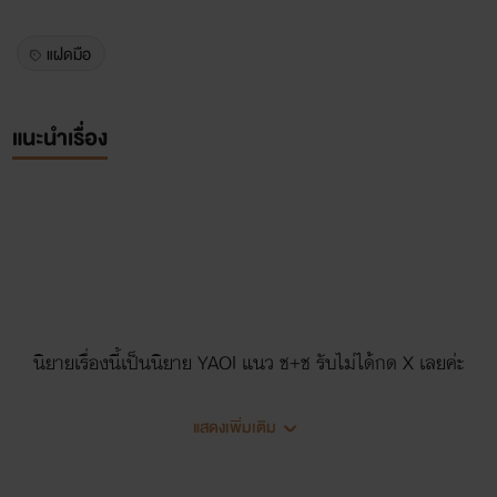
แฝดมือ
แนะนำเรื่อง
นิยายเรื่องนี้เป็นนิยาย YAOI แนว ช+ช รับไม่ได้กด X เลยค่ะ
นิยายเรื่องนี้ถูกแต่งขึ้นตามจินตนาการของผู้แต่ง
แสดงเพิ่มเติม
ติดเรท
นะคะ