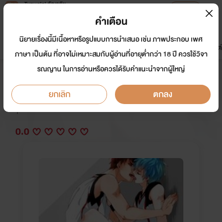
Tunwalai ธัญวลัย
เปิดแอป
เพื่อประสบการณ์ที่ดีกว่าบนมือถือ
คำเตือน
เข้าสู่ระบบ
นิยายเรื่องนี้มีเนื้อหาหรือรูปแบบการนำเสนอ เช่น ภาพประกอบ เพศ
มาใหม่
หน้าแรก
นิยาย
อีบุ๊ก
การ์ตูน
ดรีมแชท
ธัญลิสต์
ภาษา เป็นต้น ที่อาจไม่เหมาะสมกับผู้อ่านที่อายุต่ำกว่า 18 ปี ควรใช้วิจา
รณญาน ในการอ่านหรือควรได้รับคำแนะนำจากผู้ใหญ่
เมียเพื่อน
ยกเลิก
ตกลง
นักเขียน:
SpongeBob
Y
0.0