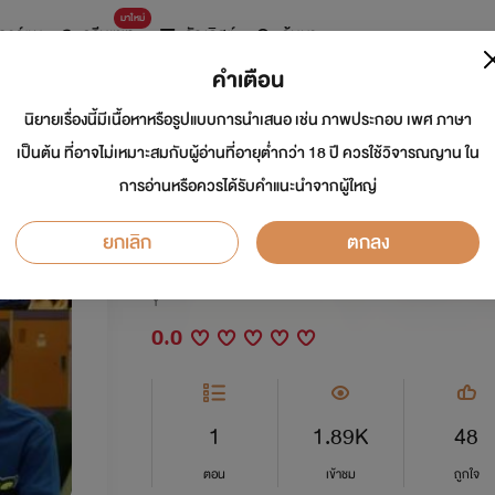
มาใหม่
การ์ตูน
ดรีมแชท
ธัญลิสต์
ค้นหา
คำเตือน
นิยายเรื่องนี้มีเนื้อหาหรือรูปแบบการนำเสนอ เช่น ภาพประกอบ เพศ ภาษา
[ KaiDo' EXO ] เลิกเ
เป็นต้น ที่อาจไม่เหมาะสมกับผู้อ่านที่อายุต่ำกว่า 18 ปี ควรใช้วิจารณญาน ใน
การอ่านหรือควรได้รับคำแนะนำจากผู้ใหญ่
เลื่อนไปเป็นแฟน
ยกเลิก
ตกลง
นักเขียน:
SpongeBob
Y
0.0
1
1.89K
48
ตอน
เข้าชม
ถูกใจ