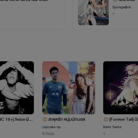
SpongeBob
Y
ึกว่าช่วงหลังๆไอ้ดำมันจะมีท่าทีที่แปลกไปจากเดิม แถมยังเป็น
ท่าทาง และพฤติกรรม ทำผมใจสั่น...กับเพื่อนตัวเอง
NC 18+] Seize ผัวน้
สะดุดรัก หนุ่มนักบอล
[Forever Tail] นิ
่ขอน่ะครับบ
นดร์
cupcake np.
Kami Sama
รักวัยรุ่น
Y