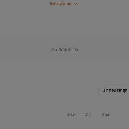
จิตนาการของผู้แต่ง ไม่ได้เกี่ยวข้องกับชีวิตจริงของตัวละครในฟิคนี้แต่
แสดงเพิ่มเติม
เป็นกำลังใจในการแต่งของผู้แต่งด้วยนะคะ
เรื่องนี้ยังไม่มีรีวิว
ตอนแรกสุด
[ KaiDo' EXO ] เลิกเป็นเพื่อนแล้วเลื่อนไปเป็นแฟน
634
0
0 หน้า
ของ เพื่อน แต่ถ้าอีกฝ่ายไม่อยากเป็นแค่เพื่อนล่ะ ? ถ้าเขาอยากเป