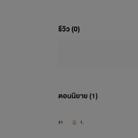
- ฟิคเรื่องนี้ถูกแต่งขึ้นเพียงเพราะ
- อ่านแล้วฝากถูกใจ ฝากเม้น เพื่อ
รีวิว (0)
- ขอขอบพระคุณมาด้วย ณ ที่นี้
ตอนนิยาย (
1
)
#1
1.
เรื่องราวความรักของ ชxช ในสถานะ