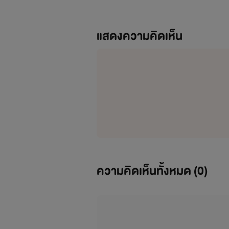
แสดงความคิดเห็น
...........................................
Byun Baek-hyun : ผมค่อนข้างมั่นใ
ความคิดเห็นทั้งหมด (
0
)
อ !
Park Chan-yeol : มึงเลือกเสือกเรื่