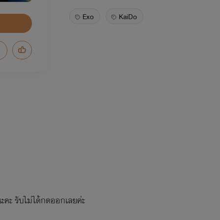
Exo
KaiDo
 นะคะ รับไม่ได้กดออกเลยค่ะ