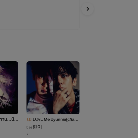
Spong
Y
ทาน...นิรั
LOvE Me Byunnie{chan x
{GOT7}My Love Is You ร
baek}
กนะถึงนายน่ารัก [MarkB
-mynamefilm-
bae현이
แฟนฟิก
Y
m]