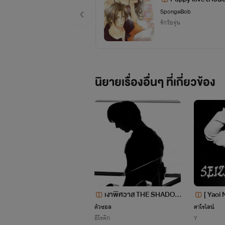
SpongeBob
รักวัยรุ่น
นิยายเรื่องอื่นๆ ที่เกี่ยวข้อง
Do Kyung-soo [ D.O. ] :
ผมไม่รู้ว่ามันเกิดอะไรขึ้น แต่รู้ส
เฉพาะกับผมอีกต่างหาก ทั้งสายตา 
เงาพิศวาส THE SHADOW
[ Yaoi 
OF LOVE
อง...พี
ตัวซอล
คาโรไลน์
อีโรติก
Y