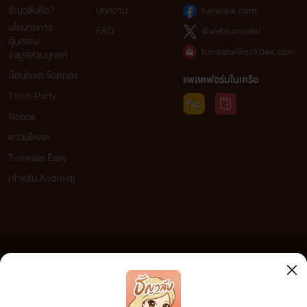
ธัญวลัยคือ?
บทความ
tunwalai.com
นโยบายการ
FAQ
@webtunwalai
คุ้มครอง
tunwalai@ookbee.com
ข้อมูลส่วนบุคคล
เงื่อนไขและข้อตกลง
แพลตฟอร์มในเครือ
Third-Party
Notice
ดาวน์โหลด
Tunwalai Easy
(สำหรับ Android)
ข้อความที่ท่านได้อ่านจากเว็บไซต์นี้เกิดจากการเขียนโดยสาธารณชนและเผยแพร่โดยอัตโนมัติ ผู้ดูแล
เว็บไซต์แห่งนี้ไม่ได้เห็นด้วยและไม่ขอรับผิดชอบต่อข้อความใดๆ ทั้งสิ้น ดังนั้นผู้อ่านทุกท่านโปรดใช้
วิจารณญาณในการกลั่นกรองด้วยตนเอง และหากท่านพบข้อความใดๆ ที่ขัดต่อกฎหมายและศีลธรรม
กรุณาแจ้งมาที่ tunwalai@ookbee.com เพื่อทีมงานจะได้ดำเนินการในทันที ทั้งนี้ ทางเว็บไซต์ขอสงวน