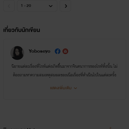
เกี่ยวกับนักเขียน
Yoboseyo
นิยายแต่ละเรื่องที่ไรท์แต่งเกิดขึ้นมาจากจินตนาการของไรท์ทั้งนั้น ไม่
ต้องถามหาความสมเหตุสมผลของเนือเรื่องที่ดำเนินไปในแต่ละครั้ง
ส่วนตัวไรท์แล้วแค่อยากจะบอกเล่าเรื่องราวของตัวละครผ่านมุมมอง
แสดงเพิ่มเติม
แล้วสถานการณ์ของตัวไรท์เอง ก็เหมือนประมาณว่าในเรื่องอยากให้มี
ฉากไหนก็ใส่โดยที่ไม่ได้คิดอะไรนั่นแหละค่ะ แล้วอารมณ์ของการแต่ง
นิยายแต่ละเรื่องก็คือสนองนีสตัวเองทั้งนั้น ติชมติเตือนเพื่อนำให้ไรท์
ไปแก้ไขได้ตามสบายเลยค่ะ แต่ถ้าหากมีคอมเมนต์ด้านลบหรือด่าทอ
ไรท์ขอลบคอมเมนต์ออกโดยไม่แจ้งล่วงหน้านะคะ โดยส่วนตัวเเล้วเป็น