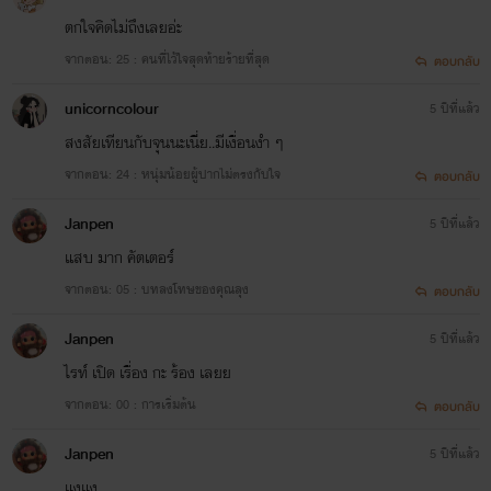
ตกใจคิดไม่ถึงเลยอ่ะ
จากตอน: 25 : คนที่ไว้ใจสุดท้ายร้ายที่สุด
ตอบกลับ
unicorncolour
5 ปีที่แล้ว
สงสัยเทียนกับจุนนะเนี่ย..มีเงื่อนงำ ๆ
จากตอน: 24 : หนุ่มน้อยผู้ปากไม่ตรงกับใจ
ตอบกลับ
Janpen
5 ปีที่แล้ว
แสบ มาก คัตเตอร์
จากตอน: 05 : บทลงโทษของคุณลุง
ตอบกลับ
Janpen
5 ปีที่แล้ว
ไรท์ เปิด เรื่อง กะ ร้อง เลยย
จากตอน: 00 : การเริ่มต้น
ตอบกลับ
Janpen
5 ปีที่แล้ว
แงแง