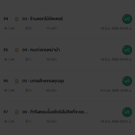
คนเขียนอ่านแล้วรู้สึกว่ามีผลกระทบต่อจิตใจขออนุญาติลบแบบ
#4
03 : ร้านดอกไม้คัตเตอร์
ไม่แจ้งล่วงหน้า ยังไงก็ได้โปรดใช้วิจารณญาณในการอ่าน และขอ
1.4k
0
17 หน้า
18 มี.ค. 2564 04:54 น.
ความกรุณา คอมเมนต์ติชมหรือติเตือนด้วยความสุภาพด้วยนะคะ
ขอบคุณค่ะ▐
#5
04 : คนเก่งของหม่าม้า
1.4k
1
19 หน้า
18 มี.ค. 2564 04:59 น.
#6
05 : บทลงโทษของคุณลุง
1.4k
3
22 หน้า
14 ก.พ. 2564 10:45 น.
START :
09/02/64 ▐
END :
19/03/64
#7
06 : ถ้าถึงตอนนั้นแล้วยังไม่คิดที่จะยอมแ
#ติดเหรียญวันที่ 2 เมษายน 2564 เวล 23.00 น.
พ้
1.2k
1
16 หน้า
18 มี.ค. 2564 05:01 น.