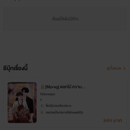
เรื่องนี้ยังไม่มีรีวิว
ณภัทร
" เส้นทางเดิมๆ มันไม่ได้สวยงามเหมือนมีดอกไม้โปรยไปตาม
ทางแบบนั้นตลอดนะครับ ลองเดินหน้าต่อไปแล้วค้นหาเส้นทาง
ใหม่ดูดีกว่ามั้ง มันอาจจะดีกว่าที่ผ่านมาก็ได้ "
อีบุ๊กเรื่องนี้
ดูทั้งหมด
[Mpreg] ดอกไม้ ความหม
คีตะ
าย ความรัก
Yoboseyo
Y
" นั่นสินะครับ มันอาจจะดีกว่า แต่ผมก็ยังอยากที่จะเลือกเส้นทาง
ซื้ออีบุ๊กปลดล็อกนิยาย
เดิมอยู่ดีแล้วผมก็ชอบดอกไม้ที่โปรยไปตามเส้นทางนั้นซะด้วย
เคยปลดล็อกนิยายได้ส่วนลดอีบุ๊ก
249 บาท
เพราะฉะนั้นขอให้ผมได้เดินไปยังเส้นทางนั้นต่อได้หรือเปล่าครับ