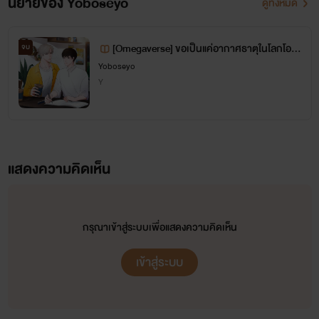
นิยายของ Yoboseyo
ดูทั้งหมด
คนใจบางมาก หากคอมเมนต์ไหนที่มีผลกระทบต่อจิตใจ ก็ขอลบออก
เพื่อเซฟหัวใจตัวเองน้า ยังไงก็ฝากติตามเรื่องที่ไรท์แต่งด้วยนะคะ
[Omegaverse] ขอเป็นแค่อากาศธาตุในโลกโอเม
จบ
ขอบคุณค่ะ
ก้า...แต่ดูเหมือนโชคชะตาอยากให้ผมเด่นกว่าใค
Yoboseyo
Y
ร
แสดงความคิดเห็น
กรุณาเข้าสู่ระบบเพื่อแสดงความคิดเห็น
เข้าสู่ระบบ