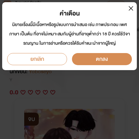
Tunwalai ธัญวลัย
เปิดแอป
เพื่อประสบการณ์ที่ดีกว่าบนมือถือ
คำเตือน
เข้าสู่ระบบ
นิยายเรื่องนี้มีเนื้อหาหรือรูปแบบการนำเสนอ เช่น ภาพประกอบ เพศ
มาใหม่
หน้าแรก
นิยาย
อีบุ๊ก
การ์ตูน
ดรีมแชท
ธัญลิสต์
ภาษา เป็นต้น ที่อาจไม่เหมาะสมกับผู้อ่านที่อายุต่ำกว่า 18 ปี ควรใช้วิจา
รณญาน ในการอ่านหรือควรได้รับคำแนะนำจากผู้ใหญ่
[Mpreg] ดอกไม้ ความหมาย ความ
รัก #คีตะณภัทร
ยกเลิก
ตกลง
นักเขียน:
Yoboseyo
Y
0.0
จบ