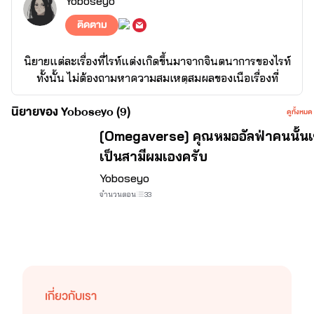
Yoboseyo
ติดตาม
นิยายแต่ละเรื่องที่ไรท์แต่งเกิดขึ้นมาจากจินตนาการของไรท์
ทั้งนั้น ไม่ต้องถามหาความสมเหตุสมผลของเนือเรื่องที่
ดำเนินไปในแต่ละครั้ง ส่วนตัวไรท์แล้วแค่อยากจะบอกเล่า
นิยายของ Yoboseyo (9)
เรื่องราวของตัวละครผ่านมุมมองแล้วสถานการณ์ของตัว
ดูทั้งหมด
ไรท์เอง ก็เหมือนประมาณว่าในเรื่องอยากให้มีฉากไหนก็ใส่
จบ
[Omegaverse] คุณหมออัลฟ่าคนนั้น
โดยที่ไม่ได้คิดอะไรนั่นแหละค่ะ แล้วอารมณ์ของการแต่ง
เป็นสามีผมเองครับ
นิยายแต่ละเรื่องก็คือสนองนีสตัวเองทั้งนั้น ติชมติเตือนเพื่อ
Yoboseyo
นำให้ไรท์ไปแก้ไขได้ตามสบายเลยค่ะ แต่ถ้าหากมีคอมเมนต์
ด้านลบหรือด่าทอไรท์ขอลบคอมเมนต์ออกโดยไม่แจ้งล่วง
จำนวนตอน
33
หน้านะคะ โดยส่วนตัวเเล้วเป็นคนใจบางมาก หากคอมเมน
ต์ไหนที่มีผลกระทบต่อจิตใจ ก็ขอลบออกเพื่อเซฟหัวใจตัวเอง
น้า ยังไงก็ฝากติตามเรื่องที่ไรท์แต่งด้วยนะคะ ขอบคุณค่ะ
เกี่ยวกับเรา