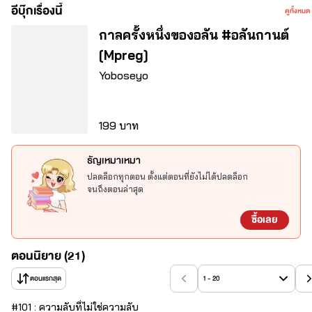
" รู้ว่า? "
อีบุ๊กเรื่องนี้
ดูทั้งหมด
" กูชอบคนนิสัยไม่ดีมากเลยว่ะ ได้ยินไหม กูชอบมึง "
กาลครั้งหนึ่งของอลัน #อลันกานต์
[Mpreg]
Yoboseyo
199 บาท
ธัญเหมาเหมา
▐ 
คำเตือน 
เหตุการณ์และตัวละครเกิดขึ้นจากจินตนาการของผู้เขียน
ปลดล็อกทุกตอน ตั้งแต่ตอนที่ยังไม่ได้ปลดล็อก
เท่านั้น ไม่ได้อิงจากหลักความเป็นจริงทั้งหมด อย่าถามหาความสมเหตุ
จนถึงตอนล่าสุด
สมผลจากเนื้อหาในเรื่อง หากคอมเมนต์ไหนที่คนเขียนอ่านแล้วรู้สึกว่ามี
ซื้อเลย
ผลกระทบต่อจิตใจขออนุญาติลบแบบไม่แจ้งล่วงหน้า ยังไงก็ได้โปรดใช้
วิจารณญาณในการอ่าน และขอความกรุณา คอมเมนต์ติชมหรือติเตือน
ด้วยความสุภาพด้วยนะคะ ขอบคุณค่ะ▐
ตอนนิยาย (21)
ตอนแรกสุด
1 - 20
#
1
01 : ความลับที่ไม่ใช่ความลับ