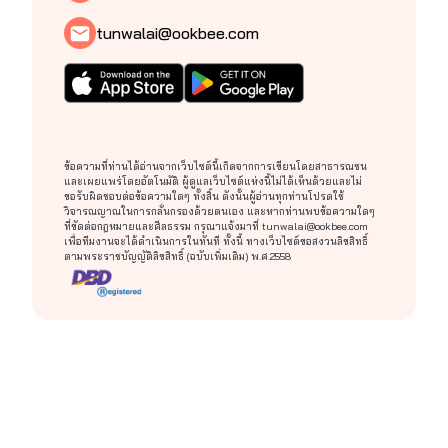
tunwalai@ookbee.com
ข้อความที่ท่านได้อ่านจากเว็บไซต์นี้เกิดจากการเขียนโดยสาธารณชน
และเผยแพร่โดยอัตโนมัติ ผู้ดูแลเว็บไซต์แห่งนี้ไม่ได้เห็นด้วยและไม่
ขอรับผิดชอบต่อข้อความใดๆ ทั้งสิ้น ดังนั้นผู้อ่านทุกท่านโปรดใช้
วิจารณญาณในการกลั่นกรองด้วยตนเอง และหากท่านพบข้อความใดๆ
ที่ขัดต่อกฎหมายและศีลธรรม กรุณาแจ้งมาที่
tunwalai@ookbee.com
เพื่อทีมงานจะได้ดำเนินการในทันที ทั้งนี้ ทางเว็บไซต์ขอสงวนลิขสิทธิ์
ตามพระราชบัญญัติลิขสิทธิ์ (ฉบับเพิ่มเติม) พ.ศ.2558