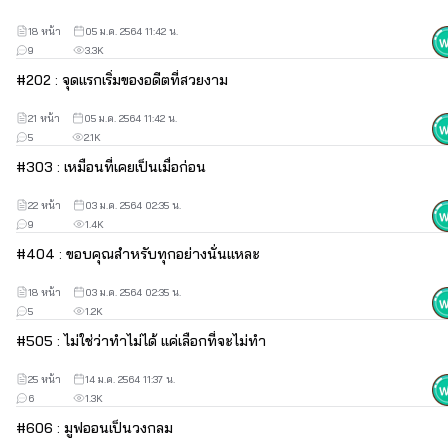
18 หน้า
05 ม.ค. 2564 11:42 น.
9
3.3K
#
2
02 : จุดแรกเริ่มของอดีตที่สวยงาม
21 หน้า
05 ม.ค. 2564 11:42 น.
5
2.1K
#
3
03 : เหมือนที่เคยเป็นเมื่อก่อน
START :
 12/12/63 ▐   
END :
 24/01/64
22 หน้า
03 ม.ค. 2564 02:35 น.
ติดเหรียญวันที่ 24 ก.พ 64 เวลา 18.00 น.
9
1.4K
#
4
04 : ขอบคุณสำหรับทุกอย่างนั่นแหละ
18 หน้า
03 ม.ค. 2564 02:35 น.
5
1.2K
#
5
05 : ไม่ใช่ว่าทำไม่ได้ แค่เลือกที่จะไม่ทำ
25 หน้า
14 ม.ค. 2564 11:37 น.
6
1.3K
#
6
06 : มูฟออนเป็นวงกลม