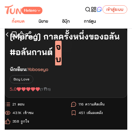
เข้าสู่ระบบ
Hetero
ทั้งหมด
นิยาย
อีบุ๊ก
การ์ตูน
[Mpreg] กาลครั้งหนึ่งของอลัน
เริ่มอ่านตอนแรก
จ
#อลันกานต์
บ
นักเขียน:
Yoboseyo
Boy Love
5.0
(
1
รีวิว)
21
ตอน
116
ความคิดเห็น
43.1K
เข้าชม
451
เพิ่มลงคลัง
358
ถูกใจ