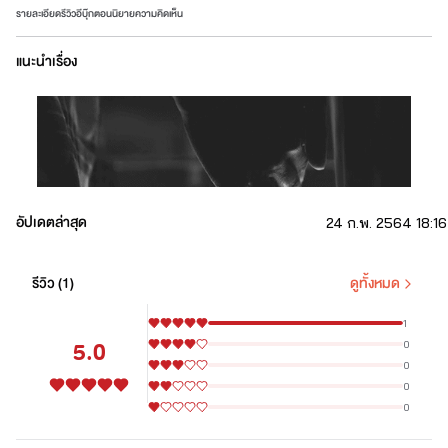
รายละเอียด
รีวิว
อีบุ๊ก
ตอนนิยาย
ความคิดเห็น
แนะนำเรื่อง
อัปเดตล่าสุด
24 ก.พ. 2564 18:16
​ 
รีวิว (
1
)
ดูทั้งหมด
" ขอโทษที่เป็นแบบนี้ "
1
5.0
0
" แบบไหน "
0
" เป็นคนนิสัยไม่ดี "
0
0
" แล้วรู้ไหม "