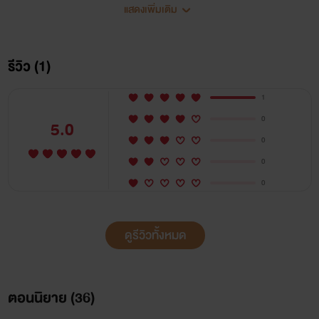
แสดงเพิ่มเติม
#คำเตือน
.
รีวิว (1)
.
1
0
5.0
"ทุกเรื่องราวเป็นเพียงเหตุการณ์สมมติและความต้องการของผู้
0
แต่ง ซึ่งมีทั้งความรุนเเรงและเนื้อหาที่ไม่เหมาะสมทุกประการ
0
0
อายุต่ำกว่า18+โปรดใช้สติในการอ่านแยกแยะ"
ดูรีวิวทั้งหมด
ขอให้ทุกคนปลดปล่อยความรู้สึกเต็มที่ กับหลากหลายเรื่องราว ที่
จะทำให้โลกสวยของใครหลายคน
'อวสาน'
ตอนนิยาย (
36
)