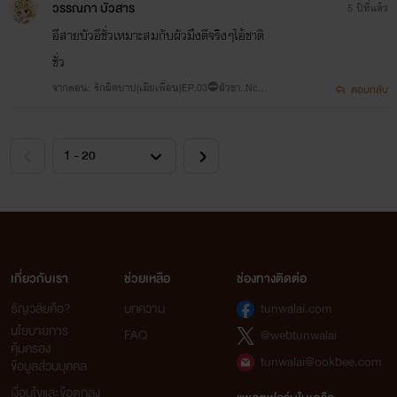
วรรณภา บัวสาร
5 ปีที่แล้ว
อีสายบัวอีชั่วเหมาะสมกับผัวมึงดีจริงๆไอ้ชาติ
ชั่ว
จากตอน: รักผิดบาป(เมียเพื่อน)EP.03⛔ผัวขา..Nc+ยั
ตอบกลับ
บ🔞
เกี่ยวกับเรา
ช่วยเหลือ
ช่องทางติดต่อ
ธัญวลัยคือ?
บทความ
tunwalai.com
นโยบายการ
FAQ
@webtunwalai
คุ้มครอง
tunwalai@ookbee.com
ข้อมูลส่วนบุคคล
เงื่อนไขและข้อตกลง