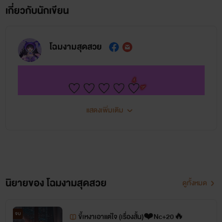
เกี่ยวกับนักเขียน
โฉมงามสุดสวย
แสดงเพิ่มเติม
นิยายของ โฉมงามสุดสวย
ดูทั้งหมด
จบ
ขี้เหงาเอาแต่ใจ (เรื่องสั้น)❤️Nc+20🔥