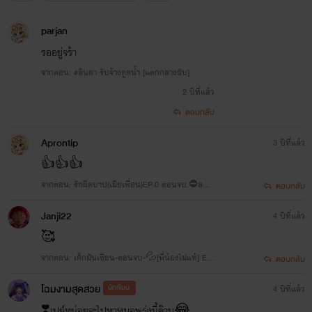
parjan
รออยู่จร้า
จากตอน: #ลินดา รับจ้างดูดน้ำ [แตกกลางผับ]
2 ปีที่แล้ว
ตอบกลับ
Aprontip
3 ปีที่แล้ว
👍👍👍
จากตอน: รักผิดบาป(เมียเพื่อน)EP.0 ตอนจบ.⛔ลอง
ตอบกลับ
ชิม..Nc+สลบคามุ้ง🔞
Janji22
4 ปีที่แล้ว
🥰
จากตอน: เด็กมันเซียน-ตอนจบ-💦[พี่น้องไม่แท้] Ep.
ตอบกลับ
4 : สิบน้ำ[ผัวเมีย]🔥Nc+ยับ🔥
โฉมงามสุดสวย
นักเขียน
4 ปีที่แล้ว
❣️เปย์หน่อยจะไปหาหมอพรุ่งนี้ค๊าบ😂