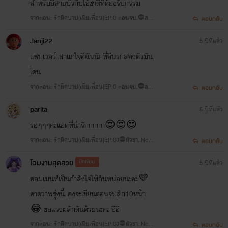
สำหรับอีสายบัวกับไอ้ชาติที่ต้องรับกรรม
จากตอน: รักผิดบาป(เมียเพื่อน)EP.0 ตอนจบ.⛔ลอง
ตอบกลับ
ชิม..Nc+สลบคามุ้ง🔞
Janji22
5 ปีที่แล้ว
แซบเวอร์..สาแกใจอีฉันนักที่อีนรกสองตัวมัน
โดน
จากตอน: รักผิดบาป(เมียเพื่อน)EP.0 ตอนจบ.⛔ลอง
ตอบกลับ
ชิม..Nc+สลบคามุ้ง🔞
parita
5 ปีที่แล้ว
รอๆๆๆค่ะแอดที่น่ารักกกกก😍😍😍
จากตอน: รักผิดบาป(เมียเพื่อน)EP.03⛔ผัวขา..Nc+ยั
ตอบกลับ
บ🔞
โฉมงามสุดสวย
นักเขียน
5 ปีที่แล้ว
คอมเมนท์เป็นกำลังใจให้กันหน่อยนะคะ💜
คาดว่าพรุ่งนี้..คงจะเขียนตอนจบสัก10หน้า
😂 ขอแรงผลักดันด้วยนะคะ อิอิ
จากตอน: รักผิดบาป(เมียเพื่อน)EP.03⛔ผัวขา..Nc+ยั
ตอบกลับ