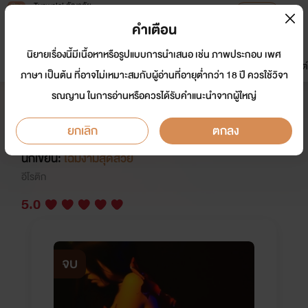
Tunwalai ธัญวลัย
เปิดแอป
เพื่อประสบการณ์ที่ดีกว่าบนมือถือ
คำเตือน
เข้าสู่ระบบ
นิยายเรื่องนี้มีเนื้อหาหรือรูปแบบการนำเสนอ เช่น ภาพประกอบ เพศ
มาใหม่
หน้าแรก
นิยาย
อีบุ๊ก
การ์ตูน
ดรีมแชท
ธัญลิสต์
ภาษา เป็นต้น ที่อาจไม่เหมาะสมกับผู้อ่านที่อายุต่ำกว่า 18 ปี ควรใช้วิจา
รณญาน ในการอ่านหรือควรได้รับคำแนะนำจากผู้ใหญ่
เรื่องสั้นร่านรัก (Nc+🔥20) อวสาน
โลกสวย😈
ยกเลิก
ตกลง
นักเขียน:
โฉมงามสุดสวย
อีโรติก
5.0
จบ