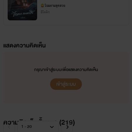
โฉมงามสุดสวย
อีโรติก
โฉมงาม
ชนะคดีมาแล้วหนึ่งครั้ง📣
รับคำขอโทษเป็นเงินสดเท่านั้น
นิยายของโฉม
ไม่เหมาะสมกับบุคคลที่ อายุต่ำกว่า 18 ปี
โปรดใช้สติแยกแยะ
แสดงความคิดเห็น
หากชื่นชอบได้โปรด
กดหัวใจ
และ
เก็บเพิ่มเข้าชั้น
ด้วยนะคะ
สามารถ
คอมเมนต์
ติเตือน ชมเชย ได้ตามความเหมาะสม
ขอบพระคุณ ที่ติดตาม นามปากกา :
โ
ฉมงามสุดสวย
กรุณาเข้าสู่ระบบเพื่อแสดงความคิดเห็น
เข้าสู่ระบบ
ความคิดเห็นทั้งหมด (
219
)