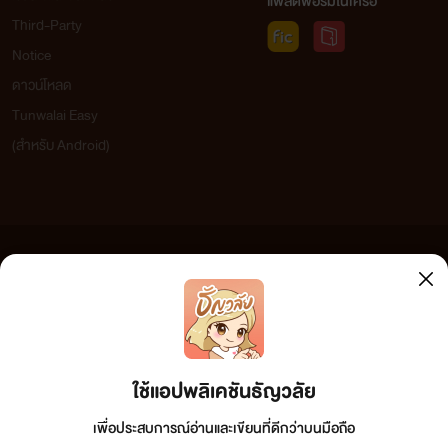
แพลตฟอร์มในเครือ
Third-Party
Notice
ดาวน์โหลด
Tunwalai Easy
(สำหรับ Android)
ข้อความที่ท่านได้อ่านจากเว็บไซต์นี้เกิดจากการเขียนโดยสาธารณชนและเผยแพร่โดยอัตโนมัติ ผู้ดูแล
เว็บไซต์แห่งนี้ไม่ได้เห็นด้วยและไม่ขอรับผิดชอบต่อข้อความใดๆ ทั้งสิ้น ดังนั้นผู้อ่านทุกท่านโปรดใช้
วิจารณญาณในการกลั่นกรองด้วยตนเอง และหากท่านพบข้อความใดๆ ที่ขัดต่อกฎหมายและศีลธรรม
กรุณาแจ้งมาที่ tunwalai@ookbee.com เพื่อทีมงานจะได้ดำเนินการในทันที ทั้งนี้ ทางเว็บไซต์ขอสงวน
ลิขสิทธิ์ตามพระราชบัญญัติลิขสิทธิ์ (ฉบับเพิ่มเติม) พ.ศ.2558
ใช้แอปพลิเคชันธัญวลัย
เพื่อประสบการณ์อ่านและเขียนที่ดีกว่าบนมือถือ