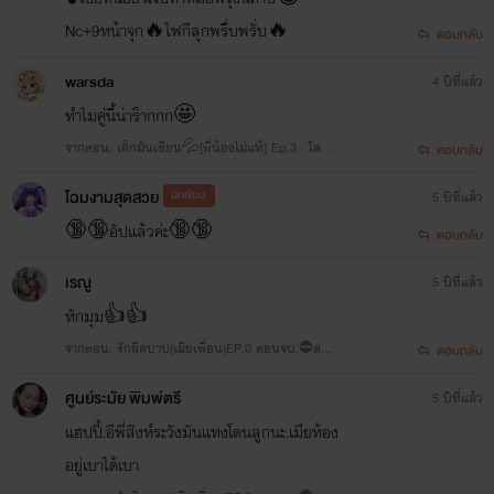
Nc+9หน้าจุก🔥ไฟกีลุกพรึ่บพรั่บ🔥
ตอบกลับ
warsda
4 ปีที่แล้ว
ทำไมคู่นี้น่าร๊ากกก🤩
จากตอน: เด็กมันเซียน💦[พี่น้องไม่แท้] Ep.3 : โลมเ
ตอบกลับ
ลียเพลียกาย{ความลับ}Nc+🔥
โฉมงามสุดสวย
นักเขียน
5 ปีที่แล้ว
🔞🔞อัปแล้วค่ะ🔞🔞
ตอบกลับ
เรณู
5 ปีที่แล้ว
หักมุม👍👍
จากตอน: รักผิดบาป(เมียเพื่อน)EP.0 ตอนจบ.⛔ลอง
ตอบกลับ
ชิม..Nc+สลบคามุ้ง🔞
ศูนย์ระมัย พิมพ์ตรี
5 ปีที่แล้ว
แฮปปี้.อีพี่สิงห์ระวังมันแทงโดนลูกนะ.เมียท้อง
อยู่เบาได้เบา