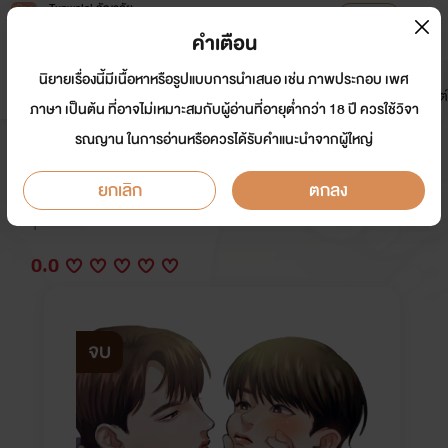
Tunwalai ธัญวลัย
เปิดแอป
เพื่อประสบการณ์ที่ดีกว่าบนมือถือ
คำเตือน
เข้าสู่ระบบ
นิยายเรื่องนี้มีเนื้อหาหรือรูปแบบการนำเสนอ เช่น ภาพประกอบ เพศ
มาใหม่
หน้าแรก
นิยาย
อีบุ๊ก
การ์ตูน
ดรีมแชท
ธัญลิสต์
ภาษา เป็นต้น ที่อาจไม่เหมาะสมกับผู้อ่านที่อายุต่ำกว่า 18 ปี ควรใช้วิจา
รณญาน ในการอ่านหรือควรได้รับคำแนะนำจากผู้ใหญ่
สามีผมโหด
ยกเลิก
ตกลง
นักเขียน:
มิน ตราา
Y
0.0
จบ