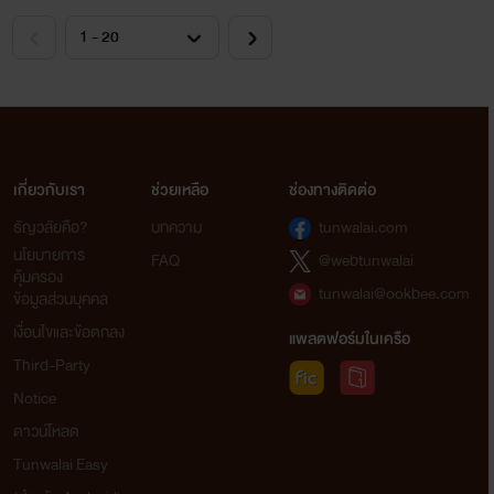
เกี่ยวกับเรา
ช่วยเหลือ
ช่องทางติดต่อ
ธัญวลัยคือ?
บทความ
tunwalai.com
นโยบายการ
FAQ
@webtunwalai
คุ้มครอง
tunwalai@ookbee.com
ข้อมูลส่วนบุคคล
เงื่อนไขและข้อตกลง
แพลตฟอร์มในเครือ
Third-Party
Notice
ดาวน์โหลด
Tunwalai Easy