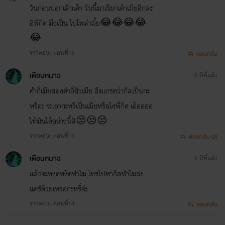
วันก่อนบอกเลิกเค้า วันนี้มาเรียกเค้าเมียอีกละ
อิพี่กิต มึงเป็น ไบโพล่ามั้ย😂😂😂😂
😂
จากตอน: ตอนที่15
ตอบกลับ
เดือนหนาว
6 ปีที่แล้ว
คำก็เมียสองคำก็ผัวเมีย ลืมเกรอว่ากัสเป็นกะ
หรี่อ่ะ จะเอากะหรี่เป็นเมียหรือไงพี่กิต เอ้ออออ
ให้มันได้อย่างนี้สิ😒😒😒
จากตอน: ตอนที่15
ตอบกลับ (2)
เดือนหนาว
6 ปีที่แล้ว
แล้วจะหงุดหงิดทำไม โทรไปหากัสทำไมล่ะ
แคร์ด้วยเหรอกะหรี่อ่ะ
จากตอน: ตอนที่14
ตอบกลับ