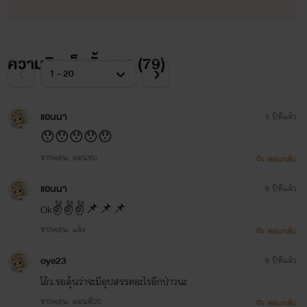
ความคิดเห็นทั้งหมด (
79
)
แอนนา
5 ปีที่แล้ว
😯😯😯😯😯
จากตอน: ตอนจบ
ตอบกลับ
แอนนา
6 ปีที่แล้ว
Ok✌✌✌📌📌📌
จากตอน: แจ้ง
ตอบกลับ
oye23
6 ปีที่แล้ว
โอ้ว.รอลุ้นว่าจะมีอุปสรรคอะไรอีกป่าวนะ
จากตอน: ตอนที่20
ตอบกลับ