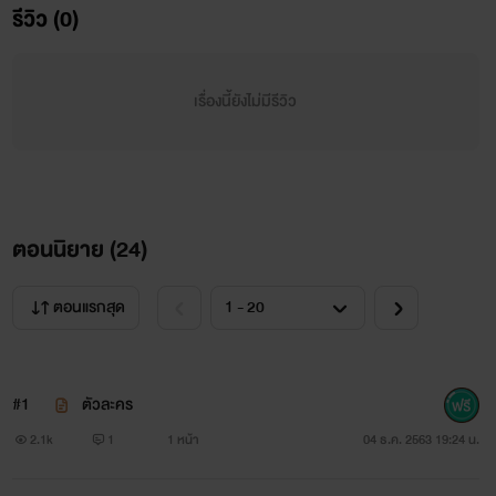
เเว่นคนนี้ได้เจอกับผู้ชายคนนึงที่มีอายุมากกว่าสามปีและยังเป็น
รีวิว (0)
รุ่นพี่ที่มหาลัยอีกและที่สำคัญรุ่นพี่คนนี้มีความแค้นที่ต้องการมา
ชำระกับเด็กเเว่นคนนี้มาติดตามกันคะว่าจะเป็นอย่างไร
เรื่องนี้ยังไม่มีรีวิว
😍😍😍😍😍😍😍😍😍😍😍😍😍
ตอนนิยาย (
24
)
ตอนแรกสุด
#1
ตัวละคร
2.1k
1
1 หน้า
04 ธ.ค. 2563 19:24 น.