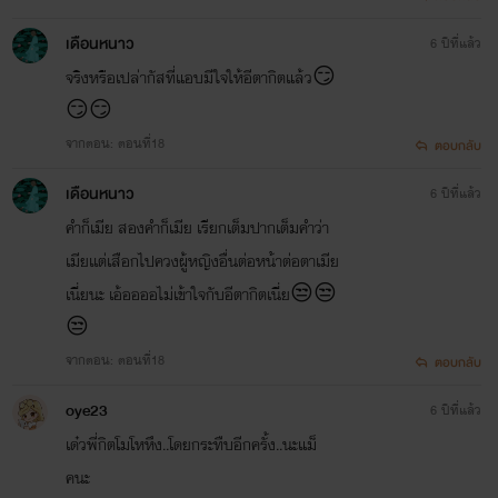
เดือนหนาว
6 ปีที่แล้ว
จริงหรือเปล่ากัสที่แอบมีใจให้อีตากิตแล้ว😏
😏😏
จากตอน: ตอนที่18
ตอบกลับ
เดือนหนาว
6 ปีที่แล้ว
คำก็เมีย สองคำก็เมีย เรียกเต็มปากเต็มคำว่า
เมียเเต่เสือกไปควงผู้หญิงอื่นต่อหน้าต่อตาเมีย
เนี่ยนะ เอ้ออออไม่เข้าใจกับอีตากิตเนี่ย😒😒
😒
จากตอน: ตอนที่18
ตอบกลับ
oye23
6 ปีที่แล้ว
เด๋วพี่กิตโมโหหึง..โดยกระทืบอีกครั้ง..นะแม็
คนะ