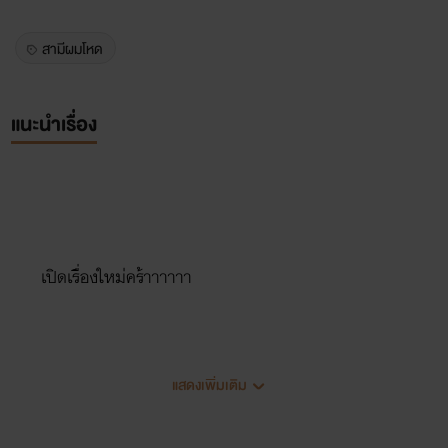
สามีผมโหด
แนะนำเรื่อง
เปิดเรื่องใหม่คร้าาาาาา
เรื่องนี้เป็นเรื่องราวของเด็กแว่นใสซื่อคนนึงที่มีนิสัยแรดร่าน
แสดงเพิ่มเติม
เวลากลางคืนแต่เวลากลางวันจะเป็นเด็กเรียบร้อยน่ารักจนเด็ก