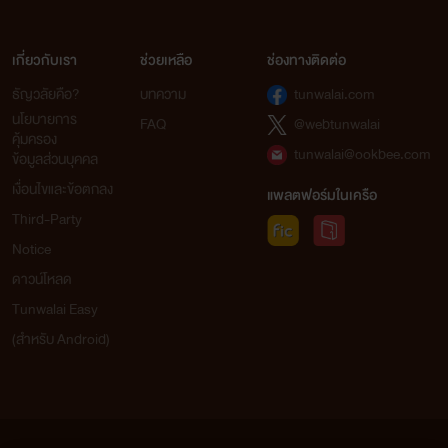
เกี่ยวกับเรา
ช่วยเหลือ
ช่องทางติดต่อ
ธัญวลัยคือ?
บทความ
tunwalai.com
นโยบายการ
FAQ
@webtunwalai
คุ้มครอง
tunwalai@ookbee.com
ข้อมูลส่วนบุคคล
เงื่อนไขและข้อตกลง
แพลตฟอร์มในเครือ
Third-Party
Notice
ดาวน์โหลด
Tunwalai Easy
(สำหรับ Android)