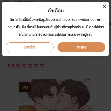
Tunwalai ธัญวลัย
เปิดแอป
เพื่อประสบการณ์ที่ดีกว่าบนมือถือ
คำเตือน
เข้าสู่ระบบ
นิยายเรื่องนี้มีเนื้อหาหรือรูปแบบการนำเสนอ เช่น ภาพประกอบ เพศ
มาใหม่
หน้าแรก
นิยาย
อีบุ๊ก
การ์ตูน
ดรีมแชท
ธัญลิสต์
ภาษา เป็นต้น ที่อาจไม่เหมาะสมกับผู้อ่านที่อายุต่ำกว่า 18 ปี ควรใช้วิจา
รณญาน ในการอ่านหรือควรได้รับคำแนะนำจากผู้ใหญ่
มีE-book กูเกลียดมึงไอ้ลูกเมียน้อย
ยกเลิก
ตกลง
นักเขียน:
มิน ตราา
Y
0.0
จบ