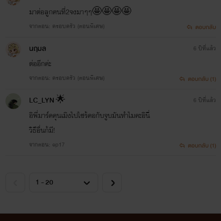
มาต่อลูกคนที่2จงมาๆๆ🤩🤩🤩🤩
จากตอน: ครอบครัว (ตอนพิเศษ)
ตอบกลับ
นฤมล
6 ปีที่แล้ว
ต่ออีกค่ะ
จากตอน: ครอบครัว (ตอนพิเศษ)
ตอบกลับ (1)
LC_LYN 🌟
6 ปีที่แล้ว
อิพี่มาร์คคุนเมิงไปไซร้คอกับจูบมันทำไมคะอินี่
วิธีอื่นก้มี!
จากตอน: ep17
ตอบกลับ (1)