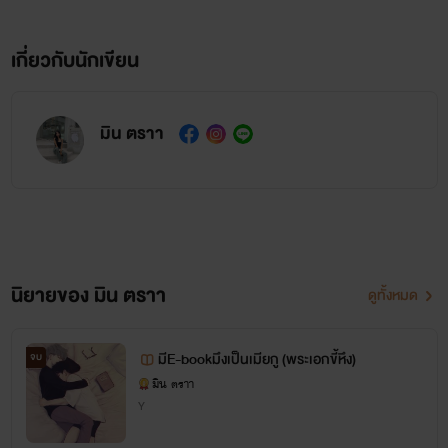
เกี่ยวกับนักเขียน
มิน ตราา
นิยายของ มิน ตราา
ดูทั้งหมด
มีE-bookมึงเป็นเมียกู (พระเอกขี้หึง)
จบ
มิน ตราา
Y