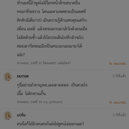
ทำนองนี้ถ้าพูดไม่มีใครหน้าด้านขนาดนั้น
1.Final Class ปฏิบัติการ[X]พี่สาวข้างบ้าน ………….NC18++++[จบแล้ว]
หรอกที่จะขวาง โดนเฉพาะเพศชายเป็นเพศที่
2.1 Day 1 Se xถ้าไม่[X]ฉันตาย……………………NC25++++[จบแล้ว]
ศักศักมีเต็ม100 เมินความรู้สึกเเฟนคุยเเต่กับ
เพื่อน เออดี เเล้วพระเอกบอกเข้าใจด้วยนะมึง
3.YeYe! พี่คะ มา[เย๊]กันเถอะ……………………..….NC18++++[จบแล้ว]
ไม่ผิดด้วยซ้ำ เเล้วโบ้ยประเด็นไปที่กลัวจะไป
4.Professional Se x [A] เกมส์ [X] ออนไลน์…..…..….NC18++++[จบแล้ว]
(แรนดี้)
ต่อยเขา?โทษนะมึงเป็นคนบอกเองมามาได้
5.Professional Se x [B]เกมส์ [X] ออนไลน์…..….........….NC18++++[จบแล้ว]
(เบบี้)
เอ๋อ?
6.Professional Se x [C]เกมส์ [X] ออนไลน์……….….NC18++++[จบแล้ว]
(ไอซี่)
จากตอน: บทที่ 31 ใครแฟน? แฟนใคร?
ตอบกลับ
7.Professional Se x [D]เกมส์ [X] ออนไลน์……….….NC18++++[จบแล้ว]
(แอล)
ยบกยแ
5 ปีที่แล้ว
8.Professional Se x [E]เกมส์ [X] ออนไลน์……...............….….NC18++++[จบแล้ว][
(เอ็นจอย)
กุนี่อย่างลำคาญพอ.เลยสาสสสส เป็นควยไร
9.Professional Se x [F]เกมส์ [X] ออนไลน์……...............….….NC18++++[จบแล้ว]
(คอกเทล)
เนี้ย โง่ดักดานเกิ๊น
10.Love Boy เต๊าะนัก...รักให้เข็ด!!!!……..............…… NC18++++[จบแล้ว]
จากตอน: บทที่ 24 my girlfriend
ตอบกลับ
นวใน
5 ปีที่แล้ว
11.Professional Se x [Zero]เกมส์ [X] ออนไลน์……...............….….NC18++++
[NEW!]
คนนึงก็โง่อีกคนคนก็เอ๋อโง่ดูคนไม่ออกเฉย?