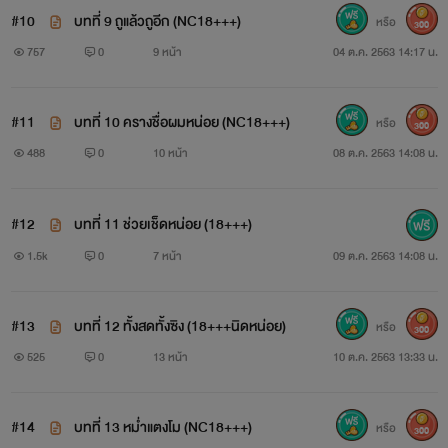
#10
บทที่ 9 ถูแล้วถูอีก (NC18+++)
คำเตือน : นิยายเรื่องนี้สร้างขึ้นเพื่อความหื่นกระหายของไรท์
หรือ
300
757
0
9 หน้า
04 ต.ค. 2563 14:17 น.
ล้วนๆ
ควรใช้วิจารณญาณในการอ่าน
#11
บทที่ 10 ครางชื่อผมหน่อย (NC18+++)
หรือ
300
488
0
10 หน้า
08 ต.ค. 2563 14:08 น.
ตัวละคร สถานที่ เนื้อเรื่อง เกิดขึ้นจากจินตนาการของไรท์
ซึ่งไม่เกี่ยวข้องกับบุคคลจริง
#12
บทที่ 11 ช่วยเช็ดหน่อย (18+++)
1.5k
0
7 หน้า
09 ต.ค. 2563 14:08 น.
หากผู้ใดต้องการความหื่นกระหายเหมือนไรท์
เข้ามา
#13
บทที่ 12 ทั้งสดทั้งซิง (18+++นิดหน่อย)
หรือ
300
แต่ถ้าไม่...กดข้ามไปเลย
525
0
13 หน้า
10 ต.ค. 2563 13:33 น.
ปล. อย่าหาสาระกับนิยายเรื่องนี้
#14
บทที่ 13 หม่ำแตงโม (NC18+++)
หรือ
300