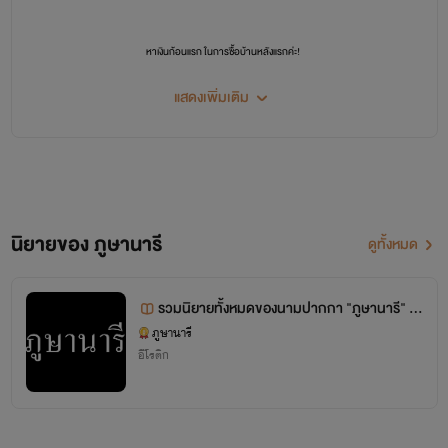
หาเงินก้อนแรก ในการซื้อบ้านหลังแรกค่ะ!
ฝากทุกคนเป็นกำลังใจให้ไรท์ด้วยนะคะ ฮึบๆ # ขอให้สนุกกับนิยายค่ะ
แสดงเพิ่มเติม
#ภูษานารี
#วายซี่วายซี
#yseeysee
#หนังสือ
#นวนิยาย
#นิยาย
#โรมานช์
#โรแมนติก
#NC
#อิโรติก
#นิยายสุดแซ่บ
#อ่านนิยาย
Hi!!!!!!!!
นิยายของ ภูษานารี
ดูทั้งหมด
ไรท์ "ภูษานารี" นะคะ
นักเขียนโนเนม เขียนนิยายสายหื่นสุดๆตามประสา มีความมโนสูง ถ้ารักก็กดอ่านกันเยอะๆนะ มว๊วฟๆ
รวมนิยายทั้งหมดของนามปากกา "ภูษานารี" แล
ะ "Yseeysee"
ภูษานารี
อีโรติก
((((ตอนนี้มีอยู่หลายเรื่องมากกกกกกกกก ใครชอบแนวไหนอ่านต่อได้เลย))))