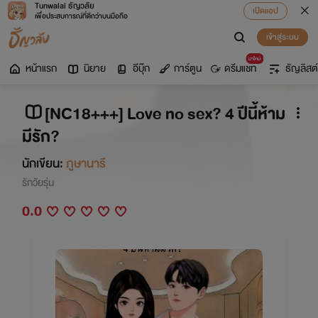
Tunwalai ธัญวลัย
เปิดแอป
เพื่อประสบการณ์ที่ดีกว่าบนมือถือ
เข้าสู่ระบบ
มาใหม่
หน้าแรก
นิยาย
อีบุ๊ก
การ์ตูน
ดรีมแชท
ธัญลิสต์
[NC18+++] Love no sex? 4 ปีนี้ห้าม
มีรัก?
นักเขียน:
ภูษานารี
รักวัยรุ่น
0.0