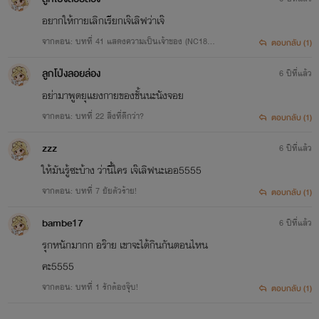
เขตอาถรรพ์/ดินแดนพิศวง - "โซแรน คฤหาสน์พิศวง"
อยากให้กายเลิกเรียกเจ๊เลิฟว่าเจ๊
ถนนสีชมพู/ดินแดนมหัศจรรย์ - "Dreaming Boy ชายในฝัน"
จากตอน: บทที่ 41 แสดงความเป็นเจ้าของ (NC18++
ตอบกลับ (1)
(เข้าไปอ่านได้ในJoyladaนะคะ ^^)
+++)
ลูกโป่งลอยล่อง
6 ปีที่แล้ว
อย่ามาพูดยุแยงกายของชั้นนะนังจอย
ไรท์จะอัพสลับกันทั้งแนวจีนและแนวอื่นๆนะคะ
จากตอน: บทที่ 22 สิ่งที่ดีกว่า?
ตอบกลับ (1)
ใครอ่านแนวไหนก็กดติดตามไว้แล้วรออ่านกันได้เลย!
zzz
6 ปีที่แล้ว
^^
ให้มันรู้ซะบ้าง ว่านี้ใคร เจ๊เลิฟนะเออ5555
จากตอน: บทที่ 7 ยัยตัวร้าย!
ตอบกลับ (1)
ปล. เป็นไรท์สายมึน ชอบแต่งนิยายเป็นชีวิตจิตใจ
bambe17
6 ปีที่แล้ว
อัพตามอารมณ์ของไรท์เอง(ปกติก็อัพทุกวัน)
รุกหนักมากก อร๊าย เขาจะได้กินกันตอนไหน
ถ้าไม่ปกติ คือ...........ท้อมาก
คะ5555
แต่ถ้านิยายยังมีนักอ่านรออ่านอยู่ แล้วเรียกร้องให้อัพต่อ ก็จะอัพต่อโดยเร็ว
จากตอน: บทที่ 1 รักต้องจุ๊บ!
ตอบกลับ (1)
ไรท์บางทีก็มึนๆ บางทีก็มีอารมณ์ง้องแง้งบ้าง ตามประสาไรท์จอมซึน