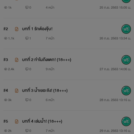
1k
0
4 หน้า
25 ก.ย. 2563 15:05 น.
“เลิกทำแบบนี้ได้แล้วน่าเจ๊ ผมไม่ใช่เจ้าเด็กตัวน้อยๆเหมือนเมื่อ
#2
บทที่ 1 รักต้องจุ๊บ!
ก่อนแล้วนะ ผมโตแล้ว เข้ามหาลัยแล้วด้วย”
1.1k
1
7 หน้า
26 ก.ย. 2563 13:34 น.
“อุ๊ย โตจริงเหรอ ไหนขอดูหน่อยซิ” เลิฟล้วงมือมาที่
#3
บทที่ 2 ทำไมถึงแตก! (18+++)
ระหว่างขาของกายทันที กายร้องแทบบ้านแตก!
2.4k
0
9 หน้า
27 ก.ย. 2563 14:06 น.
“จะบ้าเหรอ! ใครเขาจับของคนอื่นง่ายๆงี้ล่ะ!!!!!!!!!”
กายใช้มือกุมเป้าตัวเอง เจ๊เลิฟนี่จริงๆเลย
#4
บทที่ 3 น้ำเยอะจัง! (18+++)
3k
0
6 หน้า
28 ก.ย. 2563 13:15 น.
“แต่ของเจ้จับได้นะ เจ๊ให้กายจับแค่คนเดียวเลย” เลิฟ
นั่งลงที่เตียงแล้วอ้าขา กางเกงขาสั้นรัดรูปอ้าออกทำให้เห็น
#5
บทที่ 4 เล่นน้ำ! (18+++)
ดอกไม้เป็นกลีบเลย
2k
0
7 หน้า
29 ก.ย. 2563 13:16 น.