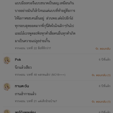
เเบบมึงเหวอรึเเบบขนาดเป็นผญ.เหมือนกัน
บางอย่างมันก็เข้าใจนะเเต่เเบบที่ทำอยู่คือการ
ให้โอกาศผช.คนอื่นอยู่ ส่วนพอ.เด๋อไปอีกโง่
ทุกรอบสุดยอดมากพี่กุนี่คิดในใจเลิกๆกันไป
เถอะไอ้เวรพูดละฟังทุกคำเชื่อคนอื่นทุกคำเกิด
GAME 18+++
มาเป็นควายเเน่จูงง่ายเกิ้น
Professional Sex (Special Game)................เกมส์ 18+ คลับสำหรับสาวๆ
จากตอน: บทที่ 22 สิ่งที่ดีกว่า?
ตอบกลับ
Pok
6 ปีที่แล้ว
นึกแล้วเชียว
จากตอน: บทที่ 48 พลาดแล้ว! (NC18+++)
ตอบกลับ (1)
ทานตะวัน
6 ปีที่แล้ว
งานเข้ากายแล้ว
Joylada
จากตอน: บทที่ 21 แค่เด็กข้างบ้าน?
ตอบกลับ (1)
ลูกโป่งลอยล่อง
6 ปีที่แล้ว