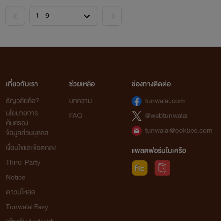
โปรดช่วยให้กำลังใจไรท์เยอะๆ
เป็นกำลังใจให้ไรท์ตัวน้อยๆ ได้มีกำลังใจแต่งนิยายต่อไปด้วยน๊ะจ๊ะ
ทุกคอมเม้น ทุกวิว ทุกแรงสนับสนุน เป็นกำลังใจที่ดีของไรท์เน้อ
รักรีดทุกคนน๊ะจ๊ะ
จุ๊บๆ
เกี่ยวกับเรา
ช่วยเหลือ
ช่องทางติดต่อ
ธัญวลัยคือ?
บทความ
tunwalai.com
นโยบายการ
#ภูษานารี
FAQ
@webtunwalai
คุ้มครอง
tunwalai@ookbee.com
ข้อมูลส่วนบุคคล
เงื่อนไขและข้อตกลง
แพลตฟอร์มในเครือ
Third-Party
Notice
ดาวน์โหลด
Tunwalai Easy