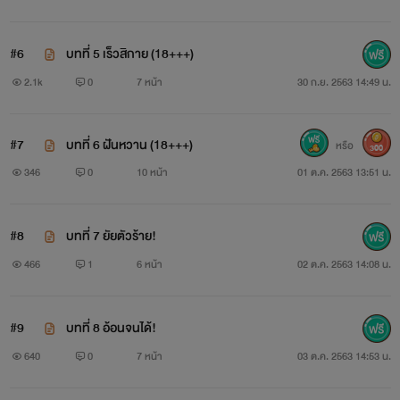
“เจ๊!!!!!!!!!!!!!!!!!” กายร้องโวยวาย
#6
บทที่ 5 เร็วสิกาย (18+++)
“ก็เจ๊ให้กายจับได้จริงๆ ลองจับดูไหม แล้วกายก็ให้เจ๊
2.1k
0
7 หน้า
30 ก.ย. 2563 14:49 น.
จับของกายด้วย”
“ไม่อา เจ๊หุบขาเดี๋ยวนี้เลยนะ หุบเดี๋ยวนี้เลย!!!!!!!”
#7
บทที่ 6 ฝันหวาน (18+++)
หรือ
300
346
0
10 หน้า
01 ต.ค. 2563 13:51 น.
แจ้งการอัพนิยายเรื่องนี้
#8
บทที่ 7 ยัยตัวร้าย!
466
1
6 หน้า
02 ต.ค. 2563 14:08 น.
ไรท์จะอัพตามเวลาที่ไรท์ว่างนะคะ
#9
บทที่ 8 อ้อนจนได้!
640
0
7 หน้า
03 ต.ค. 2563 14:53 น.
**********