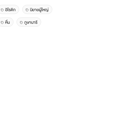
อิโรติก
นิยายผู้ใหญ่
หื่น
ภูษานารี