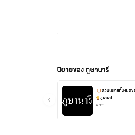
องค์หญิงกรีดร้องอีกครั้ง เ
นิยายของ ภูษานารี
รวมนิยายทั้งหมดข
eysee"
ภูษานารี
อีโรติก