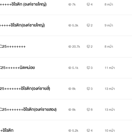
+++++อิโรติก (องค์ชายใหญ่)
7k
4
8 หน้า
“
++++อิโรติก(องค์ชายใหญ่)
5.3k
2
9 หน้า
ที่นี่เมืองของข้า ข้าจะไปไหน จะเข้าไปที่ใดก็เรื่องของข้า
”
า NC25++++++++
20.7k
2
8 หน้า
ุ่มรูปงามพูดออกมาด้วยความโอหัง เขาสะบัดชายเสื้อแล้วเดินอาดๆเ
 NC25++++++นิดหน่อย
5.1k
3
11 หน้า
“
25+++++++อิโรติก(องค์ชายสี่)
อ๊าย
8k
3
13 หน้า
!!!!!!!!!!!!!”
NC25+++++++อิโรติก(องค์ชายสอง)
8k
8
13 หน้า
องค์หญิงล้มลงไปกองกับพื้น ขณะที่องค์ชายสามถือดาบตรงเข้ามา
+อิโรติก
5.2k
4
10 หน้า