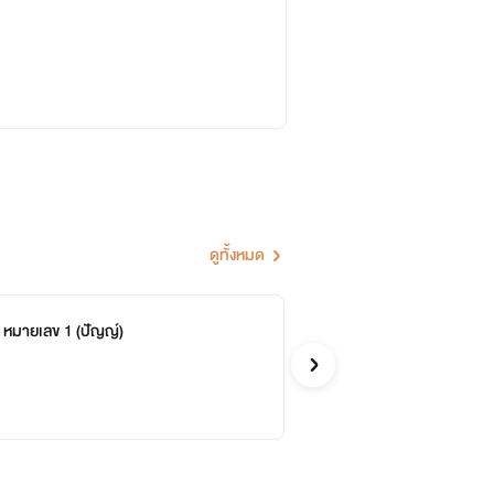
นเนินออกที่แสนจะขาวอวบอิ่ม
ดูทั้งหมด
 หมายเลข 1 (ปัญญ์)
ซี
ภูษา
จีน