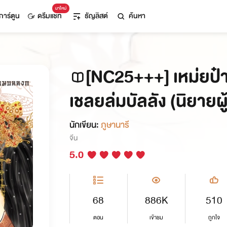
มาใหม่
การ์ตูน
ดรีมแชท
ธัญลิสต์
ค้นหา
[NC25+++] เหม่ยป๋า
เชลยล่มบัลลัง (นิยายผู
นักเขียน:
ภูษานารี
จีน
5.0
68
886K
510
ตอน
เข้าชม
ถูกใจ