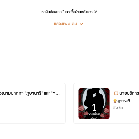
…
หาเงินก้อนแรก ในการซื้อบ้านหลังแรกค่ะ!
แสดงเพิ่มเติม
ฝากทุกคนเป็นกำลังใจให้ไรท์ด้วยนะคะ ฮึบๆ # ขอให้สนุกกับนิยายค่ะ
อ๊าย
#ภูษานารี
#วายซี่วายซี
#yseeysee
!!!!!!!!”
#หนังสือ
#นวนิยาย
#นิยาย
#โรมานช์
#โรแมนติก
#NC
#อิโรติก
#นิยายสุดแซ่บ
#อ่านนิยาย
มื่อชุดปักเลื่อมที่กำลังสวมใส่อยู่ถูกกระชากออกอย่างแรง เผยให้เห็
“
Hi!!!!!!!!
ไรท์ "ภูษานารี" นะคะ
ไม่นะองค์ชาย ไม่นะ ไม่ๆๆๆๆๆๆ
องนามปากกา "ภูษานารี" และ "Yse
นายบริการ
นักเขียนโนเนม เขียนนิยายสายหื่นสุดๆตามประสา มีความมโนสูง ถ้ารักก็กดอ่านกันเยอะๆนะ มว๊วฟๆ
ภูษานารี
”
อีโรติก
“
((((ตอนนี้มีอยู่หลายเรื่องมากกกกกกกกก ใครชอบแนวไหนอ่านต่อได้เลย))))