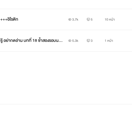
“
านจะฆ่าข้าไม่ได้นะ ข้าเป็นเชลย ถ้าท่านฆ่าข้า ทั้งสองเมืองต้องลุกเป็น
+++อิโรติก
3.7k
5
10 หน้า
!”
่รู้ อย่ากดอ่าน บทที่ 18 ซ้ำสองรอบน
5.3k
3
1 หน้า
“
แล้วเจ้าคิดว่าการฆ่าเจ้า มีเพียงวิธีเชือดคอเจ้าอย่างนั้นเหรอ
?”
แววตามีเลศนัยขององค์ชาย ทำให้องค์หญิงเริ่มใจสั่น
“
หมายๆๆ หมายความว่าอย่างไร