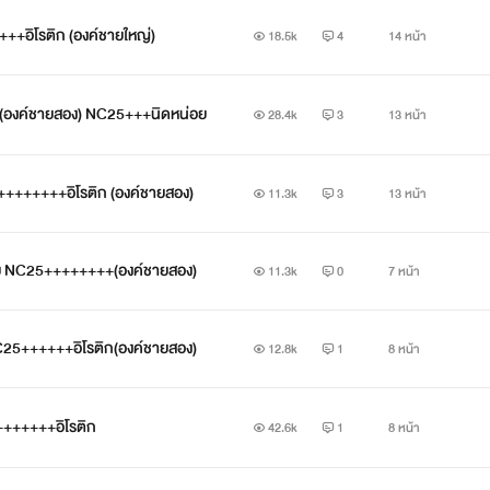
+++อิโรติก (องค์ชายใหญ่)
18.5k
4
14 หน้า
(ปกใหม่ล่าสุดมาพร้อมฉบับ E-Bookค่ะ)
“
 (องค์ชายสอง) NC25+++นิดหน่อย
28.4k
3
13 หน้า
องค์ชายสาม
+++++++++อิโรติก (องค์ชายสอง)
11.3k
3
13 หน้า
ท่านเข้ามาในตำหนักข้าในยามวิการแบบนี้ได้เยี่ยงไร
!”
มย NC25++++++++(องค์ชายสอง)
11.3k
0
7 หน้า
องค์หญิงเหม่ยป๋ายอุทาน
 NC25++++++อิโรติก(องค์ชายสอง)
12.8k
1
8 หน้า
่ออกไปจากตำหนักโดยองค์ชายสามแห่งแคว้นเสี้ยน เหลือเพียงแต่องค์ห
ก็ยังทำปากเก่ง
+++++++อิโรติก
42.6k
1
8 หน้า
ทั้งๆที่ได้ยินเสียงทหารปิดล้อมตำหนักของตนไว้หมดแล้ว