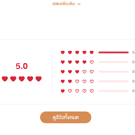
หากผู้ใดต้องการความหื่นกระหายเหมือนไรท์
แสดงเพิ่มเติม
เข้ามา
แต่ถ้าไม่...กดข้ามไปเลย
เนื่องจากนิยายเรื่องนี้มาจากความกระหายของไรท์เอง
5
0
5.0
ไรท์จึงจัดองค์ชายให้เจ้าหญิงเหม่ยป๋ายถึง 5 องค์
0
(อันที่จริงไรท์จะแต่ง 7 แต่เยอะเกินเลยตัดออก)
0
0
คิดดูสิไรท์หื่นแค่ไหน 55555
ถ้าชอบกดอ่าน ติดใจกดแชร์ อยากให้กำลังใจก็เม้นกันเยอะๆนะคะ
ดูรีวิวทั้งหมด
เรื่องนี้ไรท์แต่งเป็นเรื่องแรก