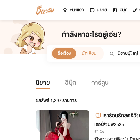
หน้าแรก
นิยาย
อีบุ๊ก
กำลังหาอะไรอยู่เอ่ย?
ชื่อเรื่อง
นักเขียน
นิยาย
อีบุ๊ก
การ์ตูน
ผลลัพธ์
1,297
รายการ
เร่าร้อนรักสตรีวั
เชอรี่สีชมพู2535
อีโรติก
มีโอกาสทะลุมิติมาในนิยายที