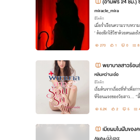
(อ่านฟรี 24 ชม.) 
อง! (มี e-book)
miracle_mira
อีโรติก
เมื่อร่ำเรียนความวาบหวามม
่' ต้องฝึกใช้วิชาด้วยตนเองใน
ทำไมเธอถึงกลายเป็นเหยื่อ
270
1
0
8
พยาบาลสาวร้อนร
หลินหว่านเอ๋อ
อีโรติก
เริ่มต้นจากเรื่องที่ทำเพื
ที่ร้อนแรงของวัยสาว... “ลิ
วเร็วกวาดเอาความหอมหวา
6.2K
2
5
ออย่างหื่นกระสันต์"
เมียผมในฝันของค
Alpha άλφα