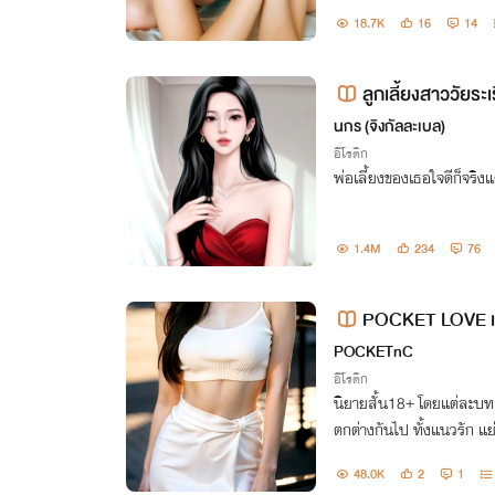
ห้อภัย โดยไม่รู้เลยว่า สุ
18.7K
16
14
อดกาล
ลูกเลี้ยงสาววัยระเ
นกร (จิงกัลละเบล)
อีโรติก
พ่อเลี้ยงของเธอใจดีก็จริง
1.4M
234
76
POCKET LOVE เรื
POCKETnC
อีโรติก
นิยายสั้น18+ โดยแต่ละบทแต่ล
ตกต่างกันไป ทั้งแนวรัก แย่งแฟน ข่มขืน และอีกหลากหลายรูปแบ
บ
48.0K
2
1