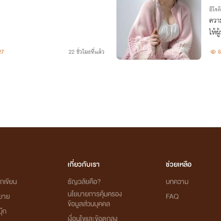
อีโรต
ความ
ให้ผ
ตาล
27
22 ชั่วโมงที่แล้ว
5
งชิงจ
เกี่ยวกับเรา
ช่วยเหลือ
กเขียน
ธัญวลัยคือ?
บทความ
นโยบายการคุ้มครอง
ิยาย
FAQ
ข้อมูลส่วนบุคคล
ุ๊ก
เงื่อนไขและข้อตกลง