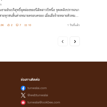
ิก
งามอันบริสุทธิ์ผุดผ่องของนิสิตสาวปีหนึ่ง จุดเพลิงปรารถนา
ู้ชายทุกชนชั้นต่างหมายครอบครอง เมื่อเสือร้ายหลายตัวหมาย
ูกแกะเพียงตัวเดียว เกมแห่งตัณหา การหลอกลวง และการแย่
.9K
2
7
10
1 วันที่แล้ว
ึงเริ่มต้นขึ้น
ช่องทางติดต่อ
tunwalai.com
@webtunwalai
tunwalai@ookbee.com