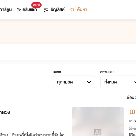
มาใหม่
การ์ตูน
ดรีมแชท
ธัญลิสต์
ค้นหา
หมวด
สถานะจบ
ทุกหมวด
ทั้งหมด
ซ่อนผ
งหลวง
นาร
อีโรต
่ชอบ เถียนอวี๋เมิ่งคิดว่าคนพวกนี้ซับซ้อ
ชีวิ