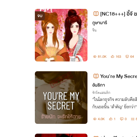
[NC18+++] อี้จี 
จบ
โรติก)
ภูษานารี
จีน
81.0K
163
64
You're My Secret
อันธิกา
รักโรแมนติก
"ในโลกธุรกิจ ความลับคือสิ
กับเธอนั้น 'สำคัญ' ยิ่งกว่า"
4.0K
1
0