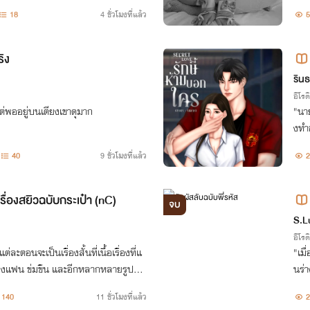
ดท้ายแล้ว ผมอาจจะสูญเสียทุกอย่างไปตล
นื้อ
18
4 ชั่วโมงที่แล้ว
5
วมรั
ริง
ริน
อีโรต
แต่พออยู่บนเตียงเขาดุมาก
"นาย
งทำอ
ใช้ให้เธ
40
9 ชั่วโมงที่แล้ว
2
ให้เ
่องสยิวฉบับกระเป๋า (nC)
จบ
S.L
อีโรต
ะตอนจะเป็นเรื่องสั้นที่เนื้อเรื่องที่แ
"เมื
นร่
140
11 ชั่วโมงที่แล้ว
2