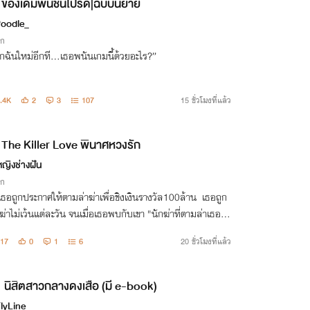
ของเดิมพันชิ้นโปรด|ฉบับนิยาย
oodle_
ิก
กฉันใหม่อีกที…เธอพนันเกมนี้ด้วยอะไร?”
.4K
2
3
107
15 ชั่วโมงที่แล้ว
The Killer Love พินาศหวงรัก
หญิงช่างฝัน
ิก
อเธอถูกประกาศให้ตามล่าฆ่าเพื่อชิงเงินรางวัล100ล้าน เธอถูก
่าไม่เว้นแต่ละวัน จนเมื่อเธอพบกับเขา "นักฆ่าที่ตามล่าเธอ เ
ซฟโซนที่ดีที่สุดของเธอ” เธอจะทำยังไง ให้เขาตกหลุมรักเธอค
17
0
1
6
20 ชั่วโมงที่แล้ว
นิสิตสาวกลางดงเสือ (มี e-book)
FlyLine