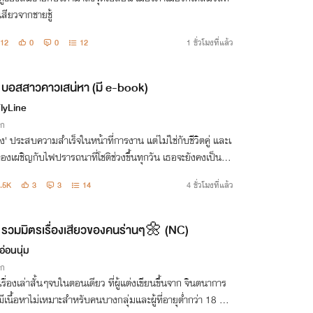
สียวจากชายชู้
12
0
0
12
1 ชั่วโมงที่แล้ว
บอสสาวคาวเสน่หา (มี e-book)
FlyLine
ิก
ง' ประสบความสำเร็จในหน้าที่การงาน แต่ไม่ใช่กับชีวิตคู่ และเ
ต้องเผชิญกับไฟปรารถนาที่โชติช่วงขึ้นทุกวัน เธอจะยังคงเป็นผู้คุ
มหรือจะยอมปล่อยให้มันแผดเผาทุกความถูกต้อง
.5K
3
3
14
4 ชั่วโมงที่แล้ว
รวมมิตรเรื่องเสียวของคนร่านๆ🌼 (NC)
อ่อนนุ่ม
ิก
เรื่องเล่าสั้นๆจบในตอนเดียว ที่ผู้แต่งเขียนขึ้นจาก จินตนาการ
ีเนื้อหาไม่เหมาะสำหรับคนบางกลุ่มและผู้ที่อายุต่ำกว่า 18 ปี เ