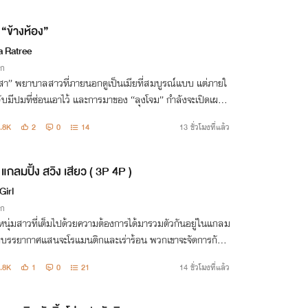
“ข้างห้อง”
a Ratree
ิก
ิสา” พยาบาลสาวที่ภายนอกดูเป็นเมียที่สมบูรณ์แบบ แต่ภายใ
ับมีปมที่ซ่อนเอาไว้ และการมาของ “ลุงโจม” กำลังจะเปิดเผยค
ลับและตัวตนของเธอ แถมยังพาเธอไปไกลเกินกว่าที่จะหันหลัง
.8K
2
0
14
13 ชั่วโมงที่แล้ว
อีกด้วย
แกลมปิ้ง สวิง เสียว ( 3P 4P )
Girl
ิก
อหนุ่มสาวที่เต็มไปด้วยความต้องการได้มารวมตัวกันอยู่ในแกลม
งที่บรรยากาศแสนจะโรแมนติกและเร่าร้อน พวกเขาจะจัดการกับไ
่งความร่านร้อนของตนเองออกมาในรูปแบบใดกันบ้าง... มาร่
.8K
1
0
21
14 ชั่วโมงที่แล้ว
ิดตามไปพร้อม ๆ กันนะคะ