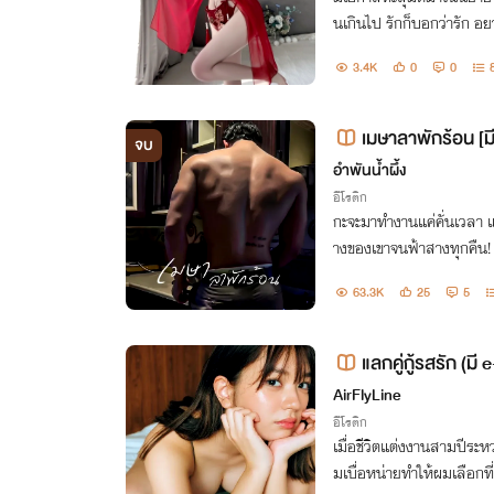
นเกินไป รักก็บอกว่ารัก 
ยากสักนิด แค่เข้าใจกันก็พ
3.4K
0
0
รภูมิร่านร้อน
เมษาลาพักร้อน [
จบ
อำพันน้ำผึ้ง
อีโรติก
กะจะมาทำงานแค่คั่นเวลา แต
างของเขาจนฟ้าสางทุกคืน!
63.3K
25
5
แลกคู่กู้รสรัก (มี
AirFlyLine
อีโรติก
เมื่อชีวิตแต่งงานสามปีระห
มเบื่อหน่ายทำให้ผมเลือกที