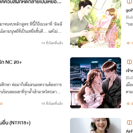
ซัคคิวบัสฝึกหัดกลายเป็นเหยื่อซะเ
goP
อีโรต
าจนจบหลักสูตร ทีนี้ก็ถึงเวลาที่ 'ลิลลี
“บอ
โลกมนุษย์ที่เป็นเหยื่อชั้นดี… แต่ไม่รู้
ซะเอง!?
14 ชั่วโมงที่แล้ว
1
ัก NC 20+
เจ้า
อีโรต
่อการศึกษา ต่อมาก็เพื่อสนองความต้องการ
เมื่
้นร้อนของเขาที่รุกล้ำเข้ามาตวัดปลายรั
ตามฆ
นจากโพรงปากดูดกลืนลิ้นน้อยๆของเธ
ป็นเ
43
19 ชั่วโมงที่แล้ว
3
นนี้
นอื่น (NTR18+)
Air