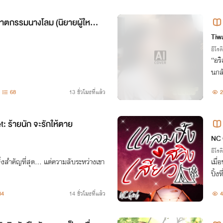
ฆาตกรรมนางโลม (นิยายผู้ใหญ่,อิ
Tiw
อีโรต
“อร
นกล
วาม
68
13 ชั่วโมงที่แล้ว
2
กลับ
: ร้ายนัก จะรักให้ตาย
NC 
อีโรต
่งสำคัญที่สุด... แต่ความลับระหว่างเขา
เมื่
ปิ้
ฟแห
84
14 ชั่วโมงที่แล้ว
4
วมต