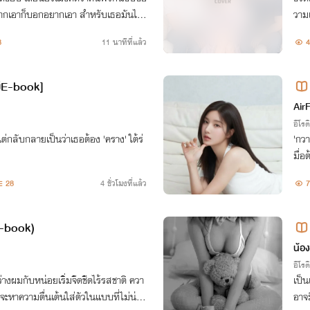
อยากเอาก็บอกอยากเอา สำหรับเธอมันไม่
วามเ
อ จากนี้เธอจะเปลี่ยนวังหลวงให้เป็นสม
8
11 นาทีที่แล้ว
4
มีE-book]
Air
อีโรต
่กลับกลายเป็นว่าเธอต้อง 'คราง' ใต้ร่
'กวา
มื่อ
มเก
28
4 ชั่วโมงที่แล้ว
7
 e-book)
น้อง
อีโรต
ว่างผมกับหน่อยเริ่มจืดชืดไร้รสชาติ ควา
เป็น
่จะหาความตื่นเต้นใส่ตัวในแบบที่ไม่น่าใ
อาจม