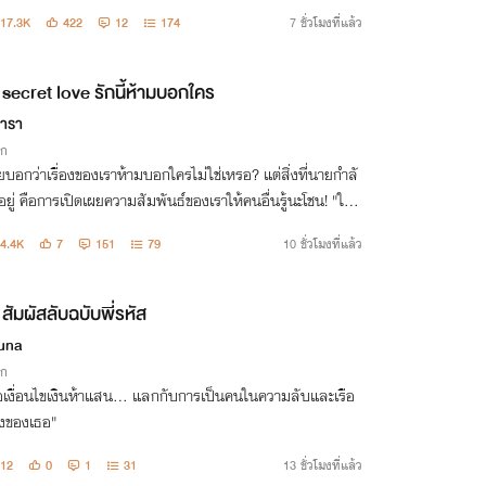
เรื่องเป็นเรื่องแต่งจบเป็นตอนๆ มี NC มีบรรยายกล่าวถึงฉากร่
17.3K
422
12
174
7 ชั่วโมงที่แล้ว
ก,
secret love รักนี้ห้ามบอกใคร
ธารา
ิก
บอกว่าเรื่องของเราห้ามบอกใครไม่ใช่เหรอ? แต่สิ่งที่นายกำลั
ยู่ คือการเปิดเผยความสัมพันธ์ของเราให้คนอื่นรู้นะโชน! "ใคร
อแรดไปอ่อยไอ้ซันมันล่ะ ถ้าเธอคันมากนักเดี๋ยวฉันจะสนอง
4.4K
7
151
79
10 ชั่วโมงที่แล้ว
ธอเอง!
สัมผัสลับฉบับพี่รหัส
una
ิก
่อเงื่อนไขเงินห้าแสน... แลกกับการเป็นคนในความลับและเรือ
างของเธอ"
12
0
1
31
13 ชั่วโมงที่แล้ว