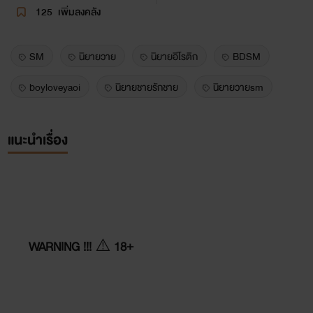
125
เพิ่มลงคลัง
SM
นิยายวาย
นิยายอีโรติก
BDSM
boyloveyaoi
นิยายชายรักชาย
นิยายวายsm
แนะนำเรื่อง
WARNING
!!!
⚠️
18+