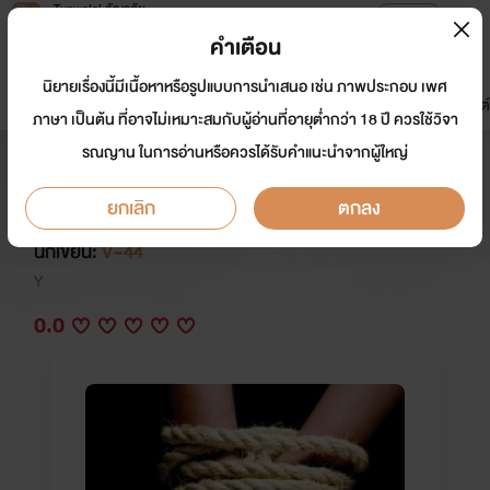
Tunwalai ธัญวลัย
เปิดแอป
เพื่อประสบการณ์ที่ดีกว่าบนมือถือ
คำเตือน
เข้าสู่ระบบ
นิยายเรื่องนี้มีเนื้อหาหรือรูปแบบการนำเสนอ เช่น ภาพประกอบ เพศ
มาใหม่
หน้าแรก
นิยาย
อีบุ๊ก
การ์ตูน
ดรีมแชท
ธัญลิสต์
ภาษา เป็นต้น ที่อาจไม่เหมาะสมกับผู้อ่านที่อายุต่ำกว่า 18 ปี ควรใช้วิจา
รณญาน ในการอ่านหรือควรได้รับคำแนะนำจากผู้ใหญ่
Why me #ทำไมต้องเป็นฉัน [SM]
18+
ยกเลิก
ตกลง
นักเขียน:
V~44
Y
0.0