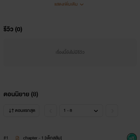
~นิยายเรื่องนี้อาจมีเนื้อหาไม่เหมาะสมกับผู้อ่านที่มีอายุตำ่
แสดงเพิ่มเติม
กว่า 18ปี ควรใช้วิจารณญาณในการอ่าน
รีวิว (0)
~มีการใช้คำพูดหยาบคาย รุนแรง และมีพฤติกรรมไม่เหมาะ
สมของตัวละคร
เรื่องนี้ยังไม่มีรีวิว
~ อาจมีการใช้ภาษาหรือคำเฉพาะเกี่ยวกับ รสนิยมทางเพศ
แบบ sm bdsm บางคำอาจจะอยู่ในความเป็นจริง หรือเป็นศัพท์
เฉพาะ หรือบางคำอาจจะไม่ได้มีส่วนเกี่ยวข้อง โปรดอย่าดราม่า
กับผู้เขียน
ตอนนิยาย (
8
)
ตอนแรกสุด
#1
chapter - 1 [เด็กสลัม]