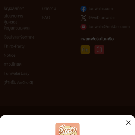
ธัญวลัยคือ?
บทความ
tunwalai.com
นโยบายการ
FAQ
@webtunwalai
คุ้มครอง
tunwalai@ookbee.com
ข้อมูลส่วนบุคคล
เงื่อนไขและข้อตกลง
แพลตฟอร์มในเครือ
Third-Party
Notice
ดาวน์โหลด
Tunwalai Easy
(สำหรับ Android)
ข้อความที่ท่านได้อ่านจากเว็บไซต์นี้เกิดจากการเขียนโดยสาธารณชนและเผยแพร่โดยอัตโนมัติ ผู้ดูแล
เว็บไซต์แห่งนี้ไม่ได้เห็นด้วยและไม่ขอรับผิดชอบต่อข้อความใดๆ ทั้งสิ้น ดังนั้นผู้อ่านทุกท่านโปรดใช้
วิจารณญาณในการกลั่นกรองด้วยตนเอง และหากท่านพบข้อความใดๆ ที่ขัดต่อกฎหมายและศีลธรรม