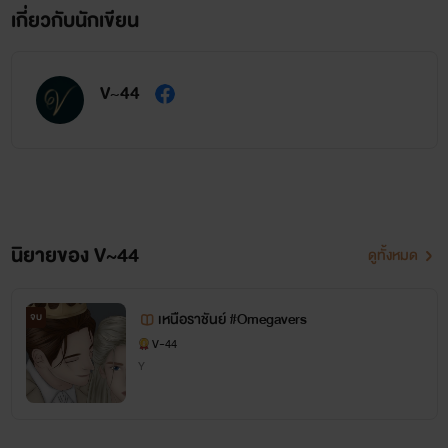
เกี่ยวกับนักเขียน
V~44
นิยายของ V~44
ดูทั้งหมด
เหนือราชันย์ #Omegavers
จบ
V~44
Y