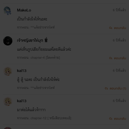
MakeLo
6 ปีที่แล้ว
เป็นกำลังใจให้นะคะ
จากตอน: ***แจ้งข่าวจากไรท์
ตอบกลับ
เจ้าหญิงชาไข่มุก🧋
6 ปีที่แล้ว
แค่เห็นรูปเฮียก็ยอมแต่โดยดีแล้วค่ะ
จากตอน: chapter-4 [โคตรร้าย]
ตอบกลับ
kai13
6 ปีที่แล้ว
สู้ สู้ นะคะ เป็นกำลังใจให้ค่ะ
จากตอน: ***แจ้งข่าวจากไรท์
ตอบกลับ (1)
kai13
6 ปีที่แล้ว
มาต่อได้แล้วจ้าาาา
จากตอน: chapter-12 [ หนีเสือปะจระเข้]
ตอบกลับ