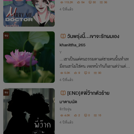
113.2K
54
30
36
4 ปีที่แล้ว
วันพรุ่งนี้...เขาจะรักผมเอง
จบ
khanittha_265
Y
...เขาเป็นแค่คนธรรมดาแต่ชายคนนั้นทำเห
มือนเขาไม่ใช่คน เจอหน้ากันก็เอาแต่ว่าแต่ด่า
เขาอยากจะหนีไปแต่ก็คงไม่ได้ "ดูมีความสุขดี
5.0K
9
0
30
นิ เธอก็แคหวังจะสบายเหมือนพ่อเธอ" "คุ
4 ปีที่แล้ว
ณ...."
[END]#พี่ว๊ากตัวร้าย
จบ
มาตามนัด
รักวัยรุ่น
4.0K
2
0
15
4 ปีที่แล้ว