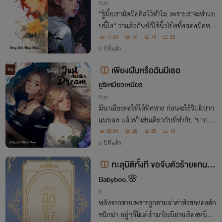
Yuri
“รู้มั้ยเรามัดมือคิสไว้ทำไม เพราะเราจะทำแบ
บนี้ไง” ว่าแล้วกันย์ก็ใช้นิ้วโป้งทั้งสองมือทาบ
ลงบนกลีบดอกไม้ทั้งสองข้าง ก่อนจะแหวก
11.6K
10
10
22
มันออกช้า ๆ กันย์มองโพรงสีชมพูนุ่มนิ่มนั้น
3 ปีที่แล้ว
อยู่เพียงไม่นานก็บรรจงทาบลิ้นลงไป
เพียงฝันหรือฉันมีเธอ
จบ
ยูริเหมียวเหมียว
Yuri
มีนาเอียงคอให้ได้ทิศทาง ก่อนจะใช้ริมฝีปาก
แนบลง แล้วทำเช่นเดียวกับที่ทำกับ ‘ปากบ
น’ แหวกมันออก จากนั้นจึงใช้รสสัมผัสลิ้มร
28.5K
22
25
18
สของเหลวแห่งห้วงรักจนชุ่มฉ่ำ
3 ปีที่แล้ว
ทะลุมิติทั้งที ขอจีบตัวร้ายแทนแล้
วกัน
Babyboo.🌸
Y
หลังจากตายเพราะถูกตามล่าค่าหัวขององค์ก
รนักฆ่า อยู่ๆก็โผล่เข้ามาในนิยายเรื่องหนึ่ง