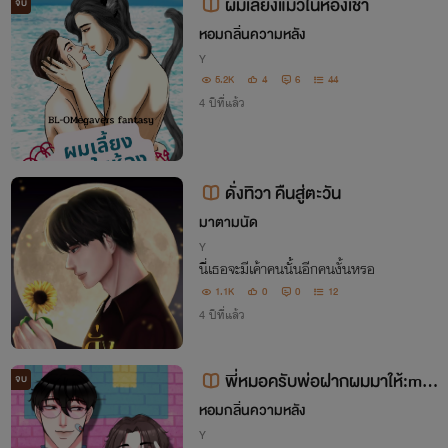
ผมเลี้ยงแมวในห้องเช่า
จบ
หอมกลิ่นความหลัง
Y
5.2K
4
6
44
4 ปีที่แล้ว
ดั่งทิวา คืนสู่ตะวัน
มาตามนัด
Y
นี่เธอจะมีเค้าคนนั้นอีกคนงั้นหรอ
1.1K
0
0
12
4 ปีที่แล้ว
พี่หมอครับพ่อฝากผมมาให้:mar
จบ
ry me doctor [ตุลา×หมอสิงห์]18+
หอมกลิ่นความหลัง
[ติดเหรียญ15/11/65]
Y