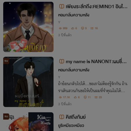
เพียงระลึกถึง:REMIND1 อินใจ
+เกาหรง #MPREG
หอมกลิ่นความหลัง
Y
959
6
3
16
3 ปีที่แล้ว
my name is NANONT:ผมชื่อ
จบ
ณนนท์
หอมกลิ่นความหลัง
Y
ถ้าย้อนกลับไปได้...ขอเราไม่ต้องรู้จักกัน ถ้าเ
ราเดินสวนกันขอให้เป็นผมที่จำคุณไม่ได้...แ
ละถ้าเป็นไปได้หากพรุ่งนี้ยังมี ขอให้ความจำ
17.1K
6
11
23
ผมเสื่อมแล้วไม่มีคุณอยู่ในนั้น
3 ปีที่แล้ว
คิสถึงกันย์
จบ
ยูริเหมียวเหมียว