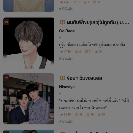
ซ้ำยังได้รับภารกิจให้หยุดโศกนาฏกรรมหมู่ข
2.5K
3
1
11
องพวกตัวเอกที่จะเกิดขึ้นอีกด้วย แต่ดูๆไปแล้
3 ปีที่แล้ว
ว พ่อหนุ่มตัวร้ายก็หล่อเหมือนกันนะ
ผมกับพี่เขย(เลว)ไม่ถูกกัน (เมะ×เ
จบ
มะ)
Oo Rada
Y
กูรู้ว่ามึงเลว แต่ขอโทษที กูต้องเลวกว่ามึง
17.8K
8
7
20
3 ปีที่แล้ว
ข้อยกเว้นของบอส
จบ
Nisastyle
Y
"บอสครับ ผมไม่อยากทำงานที่นี่แล้ว" "ทำไ
มล่ะดล นาย ไม่ชอบฉันเหรอ"
33.3K
38
18
20
4 ปีที่แล้ว