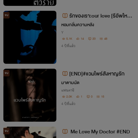
รักของเรา:our love [รีอัพใหม่ทุ
จบ
กตอน]
หอมกลิ่นความหลัง
Y
5.1K
14
20
48
4 ปีที่แล้ว
[END]#แวมไพร์สังหาญรัก
จบ
มาตามนัด
แฟนตาซี
2.0K
1
0
15
4 ปีที่แล้ว
Me Love My Doctor #END
จบ