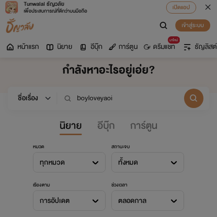
Tunwalai ธัญวลัย
เปิดแอป
เพื่อประสบการณ์ที่ดีกว่าบนมือถือ
เข้าสู่ระบบ
มาใหม่
หน้าแรก
นิยาย
อีบุ๊ก
การ์ตูน
ดรีมแชท
ธัญลิสต์
กำลังหาอะไรอยู่เอ่ย?
นิยาย
อีบุ๊ก
การ์ตูน
หมวด
สถานะจบ
ทุกหมวด
ทั้งหมด
เรียงตาม
ช่วงเวลา
การอัปเดต
ตลอดกาล