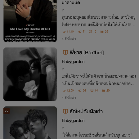
มาตามนัด
Y
คุณหมอสุดฮอตในบรรดาสาวน้อย สาวใหญ่
ในโรงพยาบาล แต่นิสัยกลับไม่ได้เป็นไปตาม
ที่สาวๆ หรือคนอื่นๆ คาดคิดไว้ นั่นก็คือ เค้าค
11.1K
7
19
25
นนี้ได้ขึ้นชื่อที่สุดก็คือ คุณหมอสุดโหด ถึงหน้
4 ปีที่แล้ว
าตาจะหล่อเหลา แต่ความโหดต้องยกให้เ
พี่ชาย [Brother]
Babygarden
Y
ผมไม่คิดว่าจะได้ผันตัวจากน้องชายจนกลายม
าเป็นเมียของคนที่เกลียดผมนักหนาอย่างเขา
"เปลี่ยนจากเรียกพี่มาเป็นผัวสิครับ"
12.0K
26
14
20
4 ปีที่แล้ว
รักใหม่กับผัวเก่า
จบ
Babygarden
Y
"ให้โอกาสโจวนะซี ขอโทษสำหรับทุกอย่าง"