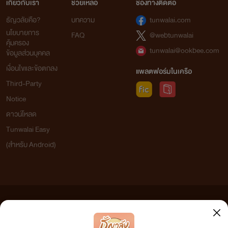
เกี่ยวกับเรา
ช่วยเหลือ
ช่องทางติดต่อ
ธัญวลัยคือ?
บทความ
tunwalai.com
นโยบายการ
FAQ
@webtunwalai
คุ้มครอง
tunwalai@ookbee.com
ข้อมูลส่วนบุคคล
เงื่อนไขและข้อตกลง
แพลตฟอร์มในเครือ
Third-Party
Notice
ดาวน์โหลด
Tunwalai Easy
(สำหรับ Android)
ข้อความที่ท่านได้อ่านจากเว็บไซต์นี้เกิดจากการเขียนโดยสาธารณชนและเผยแพร่โดยอัตโนมัติ ผู้ดูแล
เว็บไซต์แห่งนี้ไม่ได้เห็นด้วยและไม่ขอรับผิดชอบต่อข้อความใดๆ ทั้งสิ้น ดังนั้นผู้อ่านทุกท่านโปรดใช้