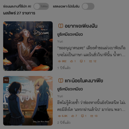
ซ่อนผลงานที่ใช้ปก AI
แสดงเฉพาะโปรโมชัน
ผลลัพธ์
27
รายการ
อยากขอเพียงฝัน
ยูริเหมียวเหมียว
Yuri
"ขออนุญาตนะคะ" เสียงคำขอแผ่วเบาฟังเกือ
บจะไม่เป็นภาษา และในชั่ววินาทีนั้น น้ำตาเที
ยนจากเทียนเล่มสีดำสนิทในมือก็หยดลงบน
982
1
1
12
แผ่นหลังนวลเนียน เพียงฝันสะดุ้งสุดตัว หา
1 ปีที่แล้ว
กแต่กลับไม่ต่อต้าน
แกะน้อยในดงมาเฟีย
จบ
ยูริเหมียวเหมียว
Yuri
อีฟไม่รู้ด้วยซ้ำ ว่าช่องทางนั้นยังปิดสนิท ไม่เ
คยมีสิ่งใด 'แทรกผ่านเข้าไป' มาก่อน พลางม
องเห็นขวดเหล้าเปล่า ที่มี 'ปากแคบ คอขวด
6.9K
7
1
13
ยาว และมีหยักคลื่นมน ๆ ที่ปากขวด'
2 ปีที่แล้ว