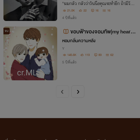
"ผมกลัว กลัวว่าวันนึงคุณจะทำอีก ถ้ามีวันนั้
นแม้แต่หน้าลูกคุณก็จะไม่ได้เห็นอีกเลย"
21.0K
22
16
16
4 ปีที่แล้ว
ขอบฟ้าของจอมทัพ|my heart d
จบ
elivery
หอมกลิ่นความหลัง
Y
145.6K
113
83
62
5 ปีที่แล้ว