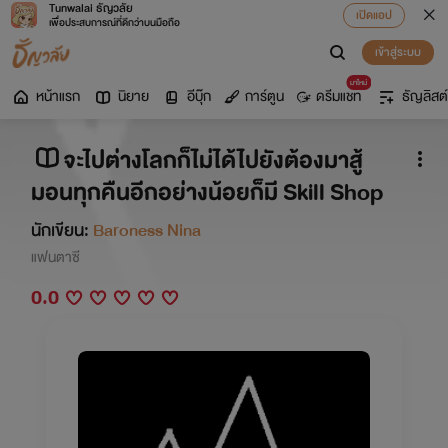
Tunwalai ธัญวลัย
เปิดแอป
เพื่อประสบการณ์ที่ดีกว่าบนมือถือ
เข้าสู่ระบบ
มาใหม่
หน้าแรก
นิยาย
อีบุ๊ก
การ์ตูน
ดรีมแชท
ธัญลิสต์
จะไปต่างโลกก็ไม่ได้ไปยังต้องมาสู้
มอนทุกคืนอีกอย่างน้อยก็มี Skill Shop
นักเขียน:
Baroness Nina
แฟนตาซี
0.0