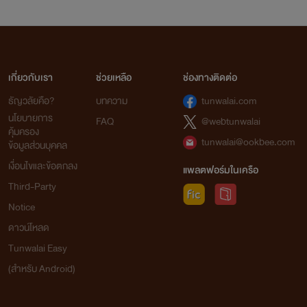
เกี่ยวกับเรา
ช่วยเหลือ
ช่องทางติดต่อ
ธัญวลัยคือ?
บทความ
tunwalai.com
นโยบายการ
FAQ
@webtunwalai
คุ้มครอง
tunwalai@ookbee.com
ข้อมูลส่วนบุคคล
เงื่อนไขและข้อตกลง
แพลตฟอร์มในเครือ
Third-Party
Notice
ดาวน์โหลด
Tunwalai Easy
(สำหรับ Android)