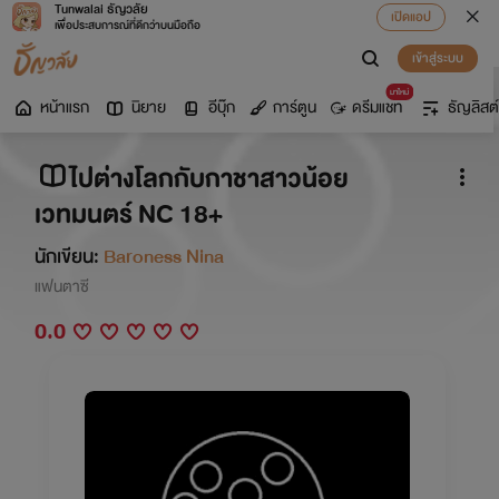
Tunwalai ธัญวลัย
เปิดแอป
เพื่อประสบการณ์ที่ดีกว่าบนมือถือ
เข้าสู่ระบบ
มาใหม่
หน้าแรก
นิยาย
อีบุ๊ก
การ์ตูน
ดรีมแชท
ธัญลิสต์
ไปต่างโลกกับกาชาสาวน้อย
เวทมนตร์ NC 18+
นักเขียน:
Baroness Nina
แฟนตาซี
0.0