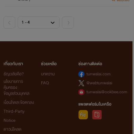
เกี่ยวกับเรา
ช่วยเหลือ
ช่องทางติดต่อ
ธัญวลัยคือ?
บทความ
tunwalai.com
นโยบายการ
FAQ
@webtunwalai
คุ้มครอง
tunwalai@ookbee.com
ข้อมูลส่วนบุคคล
เงื่อนไขและข้อตกลง
แพลตฟอร์มในเครือ
Third-Party
Notice
ดาวน์โหลด