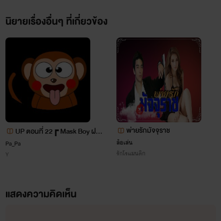
นิยายเรื่องอื่นๆ ที่เกี่ยวข้อง
มิลลี่
เพื่อนหมายเลข 3
ดินเนอร์
พ่ายรักมัจจุราช
UP ตอนที่ 22┏ Mask Boy ฝรั่ง
พี่ชายฝาแฝดวินเนอร์
ล้อเล่น
Pa_Pa
จ๋ากับลิงน้อยข้างบ้าน ┓ {อลันX
รักโรแมนติก
Y
ปาล์ม} Yaoi 🐵
ฮารุ
แสดงความคิดเห็น
แฟนเก่าวินเนอร์