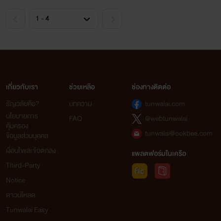
เคมี
แฟนการ์ฟิลส์
เกี่ยวกับเรา
ช่วยเหลือ
ช่องทางติดต่อ
ธัญวลัยคือ?
บทความ
tunwalai.com
นโยบายการ
FAQ
@webtunwalai
คุ้มครอง
tunwalai@ookbee.com
ข้อมูลส่วนบุคคล
เงื่อนไขและข้อตกลง
แพลตฟอร์มในเครือ
Third-Party
Notice
ดาวน์โหลด
Tunwalai Easy