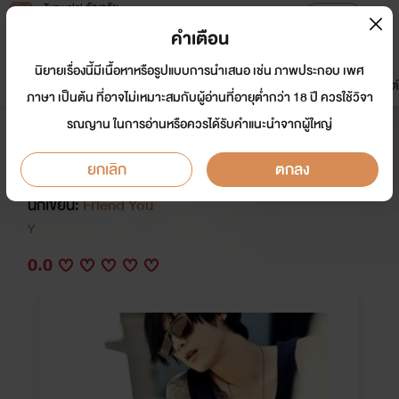
Tunwalai ธัญวลัย
เปิดแอป
เพื่อประสบการณ์ที่ดีกว่าบนมือถือ
คำเตือน
เข้าสู่ระบบ
นิยายเรื่องนี้มีเนื้อหาหรือรูปแบบการนำเสนอ เช่น ภาพประกอบ เพศ
มาใหม่
หน้าแรก
นิยาย
อีบุ๊ก
การ์ตูน
ดรีมแชท
ธัญลิสต์
ภาษา เป็นต้น ที่อาจไม่เหมาะสมกับผู้อ่านที่อายุต่ำกว่า 18 ปี ควรใช้วิจา
รณญาน ในการอ่านหรือควรได้รับคำแนะนำจากผู้ใหญ่
Love you My Friend เพื่อนร้าย
เพื่อน(สุดที่)รัก
ยกเลิก
ตกลง
นักเขียน:
Friend You
Y
0.0