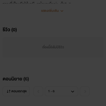
ชอบที่เป็นเมียไอ้เคมี หน้าเคะนั่นน่ะ ห๊ะ!! ''
แสดงเพิ่มเติม
'' ใช่!! รู้แล้วก็ปล่อยได้แล้ว!! ไม่งั้นเราเลิกเป็นเพื่อนกัน!!! ''
รีวิว (0)
'' แต่ผัวเมียกันแทนน่ะหรอ ได้สิ่ ''
เรื่องนี้ยังไม่มีรีวิว
'' ไม่นะ!! วินเนอร์!! ''
ตอนนิยาย (
6
)
ตอนแรกสุด