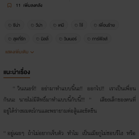
11
เพิ่มลงคลัง
ซีน่า
วีน่า
เคมี
โจ้
เพื่อนร้าย
สุดที่รัก
มิลลี่
วินเนอร์
การ์ฟิลส์
แสดงเพิ่มเติม
ดินเนอร์
ฮารุ
Friend
You
แนะนำเรื่อง
'' วินเนอร์!! อย่ามาทำแบบนี้นะ!! ออกไป!! เราเป็นเพื่อน
กันนะ นายไม่มีสิทธิ์มาทำแบบนี้กับนี้!!! '' เสียงเล็กของคนที่
อยู่ใต้ร่างผมตะโกนและพยายามต่อสู้และขัดขืน
'' อยู่เฉยๆ ถ้าไม่อยากเจ็บตัว ทำไม เป็นเมียกูไม่ชอบรึไง หรือ