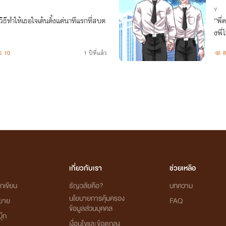
Y
วิธีทำให้เธอใจเต้นตั้งแต่นาทีแรกที่สบต
“พี่
งพี่
10
1 ปีที่แล้ว
8
เกี่ยวกับเรา
ช่วยเหลือ
กเขียน
ธัญวลัยคือ?
บทความ
นโยบายการคุ้มครอง
ิยาย
FAQ
ข้อมูลส่วนบุคคล
ุ๊ก
เงื่อนไขและข้อตกลง