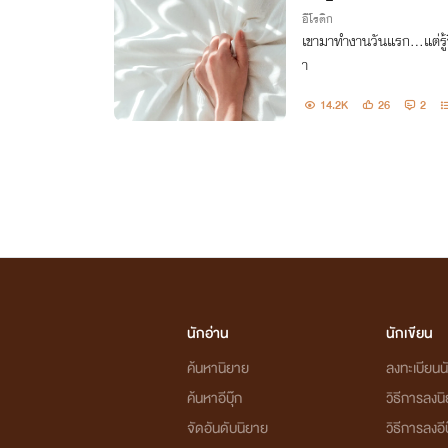
อีโรติก
เขามาทำงานวันแรก...แต่รู้
า
14.2K
26
2
นักอ่าน
นักเขียน
ค้นหานิยาย
ลงทะเบียนนั
ค้นหาอีบุ๊ก
วิธีการลงน
จัดอันดับนิยาย
วิธีการลงอีบ