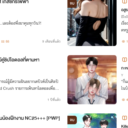
 เภสัชกรไฟฟ้า
จบ
อสูร
อีโรต
…เลยต้องพึ่งยาคุมทุกวัน?!
เรื่
ดหรู
55
9 เดือนที่แล้ว
1
คู่ชิปไอดอลที่ตามหา
กะหล
Y
การณ์ผู้มีความฝันอยากเดบิวต์เป็นศิลปิ
“ก็แ
pid Crush รายการเฟ้นหาไอดอลเพื่อฟอ
ในบ้
่ชิป'ดีที่สุดในประเทศไทย เขาจะได้คู่ชิป
นี้ 
1 ปีที่แล้ว
4
น รุ่นน้องฝึกงาน NC25+++ [PWP]
จบ
Kill