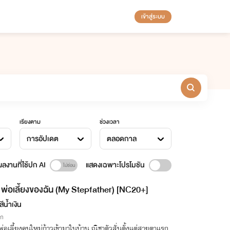
เข้าสู่ระบบ
เรียงตาม
ช่วงเวลา
การอัปเดต
ตลอดกาล
ลงานที่ใช้ปก AI
แสดงเฉพาะโปรโมชัน
พ่อเลี้ยงของฉัน (My Stepfather) [NC20+]
ีน้ำเงิน
ิก
อพ่อเลี้ยงคนใหม่ก้าวเข้ามาในบ้าน ณิชาตัวสั่นตั้งแต่สายตาแรก