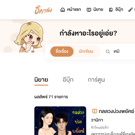
หน้าแรก
นิยาย
อีบุ๊ก
กำลังหาอะไรอยู่เอ่ย?
ชื่อเรื่อง
นักเขียน
นิยาย
อีบุ๊ก
การ์ตูน
ผลลัพธ์
71
รายการ
กลลวงบ่วงพยัคฆ์
วานิกา
รักโรแมนติก
เพราะรูปแบล็กเมล์ที่เธอจ