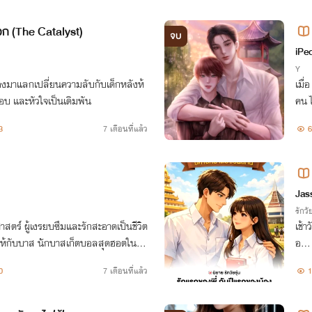
พวก (The Catalyst)
จบ
iPe
Y
ต้องมาแลกเปลี่ยนความลับกับเด็กหลังห้
เมื่
 และหัวใจเป็นเดิมพัน
คน ไ
ปคิด
3
7 เดือนที่แล้ว
6
Jas
รักวัย
าสตร์ ผู้เงรยบซึมและรักสะอาดเป็นชีวิต
เช้า
ร์ ให้กับบาส นักบาสเก็ตบอลสุดฮอตในค
อ… ม
พื้นฐานจนเกือบโดนถอดชื่อออกจากทีม
กับร
0
7 เดือนที่แล้ว
1
ยานี้