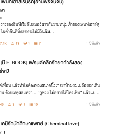
เพนท์เฮาส์เร้นรัก(อ่านฟรีจนจบ)
เงา
ิก
องราวของอินทีเรียดีไซเนอร์สาวกับชายหนุ่มเจ้าของเพนท์เฮาส์สุ
 ในค่ำคืนที่ทั้งสองจะไม่มีวันลืม...
7.1K
13
1
7
1 ปีที่แล้ว
[มี E-BOOK] เฟรนด์คลิกรักยกกำลังสอง
่ำหมี
ค่เพื่อน แล้วทำไมต้องหวงขนาดนี้วะ” เขาห้ามผมเปลือยอกเดิน
าน ด้วยเหตุผลแค่ว่า... “กูหวง ไม่อยากให้ใครเห็น” แล้วแบบ
จะให้ผมยังคิดว่าเราเป็นแค่เพื่อนอีกเหรอ?
45
3
1
10
1 ปีที่แล้ว
เคมีรักนักศึกษาแพทย์ {Chemical love}
er_I