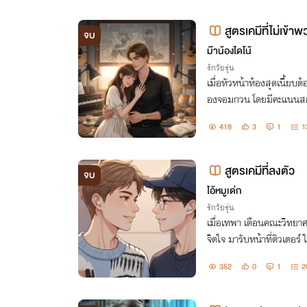
สูตรเคมีที่ไม่เข้า
จบ
ม๊าน้องไดโน้
รักวัยรุ่น
เมื่อหัวหน้าห้องสุดเนี้ยบ
องจอมกวน โดยมีคะแนนสอบ
418
3
1
1
สูตรเคมีที่ลงตัว
จบ
ไอ้หมูเด่ก
รักวัยรุ่น
เมื่อเทพา เดือนคณะวิทยาศ
จิตใจ มารับหน้าที่ติวเตอ
ณะวิศวะที่สอบตกวิชาเคมี
352
0
1
2