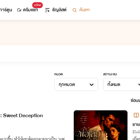
มาใหม่
การ์ตูน
ดรีมแชท
ธัญลิสต์
ค้นหา
หมวด
สถานะจบ
ทุกหมวด
ทั้งหมด
ซ่อนผ
 : Sweet Deception
ชายส
อีโรต
ัดฉากขึ้น ทำให้เขาต้องกลายมาเป็น 'แฟ
เมื่