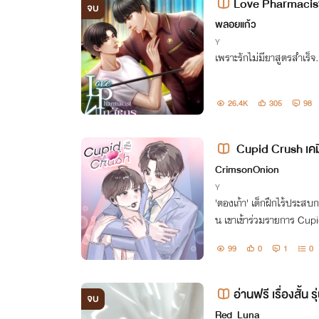
Love Pharmacist
จบ
พลอยแก้ว
Y
เพราะรักไม่มียาสูตรสำเร็จ
26.4K
305
98
Cupid Crush เคมี
CrimsonOnion
Y
'ตองเก้า' เด็กฝึกไร้ประสบ
น เขาเข้าร่วมรายการ Cu
ร์มวง T-Pop ที่มีเคมีของ'คู
99
0
1
0
หรือคู่รักกัน?
อ่านฟรี เรื่องสั้
จบ
Red_Luna