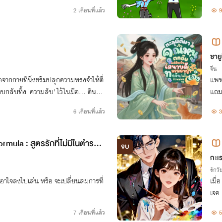
่อหน้ากล้องแอบถ่าย กลับกลายเป็นเกม
2 เดือนที่แล้ว
9
อาญ
ซาย
จีน
สอจากกายที่นิ่งขรึมปลุกความทรงจำให้ตื่
แพทย
าบกลับทิ้ง 'ความลับ' ไว้ในมือ... ดินสอ
แถม
ิ่มต้นของพันธนาการที่ยากจะถอนตัว
วเส
6 เดือนที่แล้ว
3
mula : สูตรรักที่ไม่มีในตำราเค
จบ
กะเ
รักวัย
เอาใจลงไปเล่น หรือ จะเปลี่ยนสมการที่
เมื่
เจอ 
มคื
7 เดือนที่แล้ว
5
บบสุ