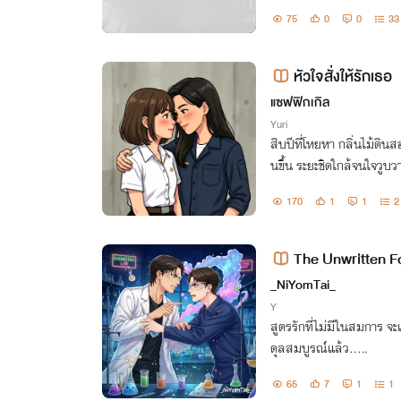
ระทึก จากแผนตบตาศัตรูต
75
0
0
33
รักนอกตารางที่แผดเผา
หัวใจสั่งให้รักเธอ
แซฟฟิกเกิล
Yuri
สิบปีที่โหยหา กลิ่นไม้ดิน
นขึ้น ระยะชิดใกล้จนใจวูบว
ที่เธอแอบซ่อนไว้ คือจุดเร
170
1
1
2
The Unwritten For
มี
_NiYomTai_
Y
สูตรรักที่ไม่มีในสมการ จะ
ดุลสมบูรณ์แล้ว.....
65
7
1
1