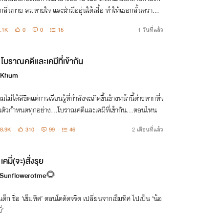
ลิ่นกาย ลมหายใจ และฝ่ามืออุ่นใต้เสื้อ ทำให้เธอกลั้นความอ
ม่อยู่ แม่ไม่อยู่ และทุกสัมผัสกำลังเผาไหม้เส้นแบ่งที่ห้ามไม่ได้
.1K
0
0
15
1 วันที่แล้ว
โบราณคดีและเคมีที่เข้ากัน
i Khum
ไม่ได้ลิขิตแต่การเรียนรู้ที่กำลังจะเกิดขึ้นข้างหน้านี้ต่างหากที่จ
็นตัวกำหนดทุกอย่าง…โบราณคดีและเคมีที่เข้ากัน…ตอนไหน
8.9K
310
99
46
2 เดือนที่แล้ว
เคมี่(จะ)สั่งรุย
Sunflowerofme🌻
ด็ก ชื่อ ‘เข็มทิศ’ ตอนโตดัดจริต เปลี่ยนจากเข็มทิศ ไปเป็น ‘น้อ
่’