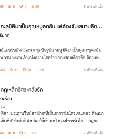
05
0
1
25
5 เดือนที่แล้ว
ทะลุมิติมาเป็นคุณหนูตกอับ แต่ต้องจับเสนาบดีกรม
าทุกวัน ไม่งั้นร้านหมอจะเจ๊ง!
ูริมาศ
์แผนจีนอัจฉริยะจากยุคปัจจุบัน ทะลุมิติมาเป็นคุณหนูตกอับ
พกระบบเทพเจ้าแห่งความโชคร้าย ทางรอดเดียวคือ ต้องแตะตั
นาบดีกรมอาญาทุกวัน เพื่อดูดดวงดีและหาเงินให้รอด!
.6K
11
20
39
6 เดือนที่แล้ว
กฎเหล็กวิศวะคลั่งรัก
รกะร่อน
รุ่น
อ 'ศิลา' ประธานวิทย์สายโหดที่เย็นชากว่าไนโตรเจนเหลว ต้องมา
'เข็มทิศ' ยัยตัวดีสายติสต์ที่เข้ามาป่วนวงโคจรหัวใจ... กฎของผ
อ 'ถ้าใครแตะต้องคนของผม ผมจะะทำให้มันกระเด็นออกนอกระ
40
0
1
8
7 เดือนที่แล้ว
ริยะ!