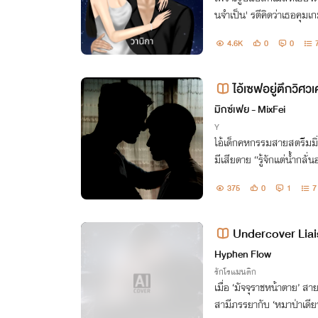
นจำเป็น' รตีคิดว่าเธอคุมเกม
กำลังรอเวลา 'ตะครุบ' และเ
4.6K
0
0
ของเขาไปตลอด
ไอ้เซฟอยู่ตึกวิศวเ
มิกซ์เฟย - MixFei
Y
ไอ้เด็กคหกรรมสายสตรีมมิ่
มีเสียดาย “รู้จักแต่น้ำกลั่น
375
0
1
7
Undercover Liais
Hyphen Flow
รักโรแมนติก
เมื่อ ‘มัจจุราชหน้าตาย’ 
สามีภรรยากับ ‘หมาป่าเดียว