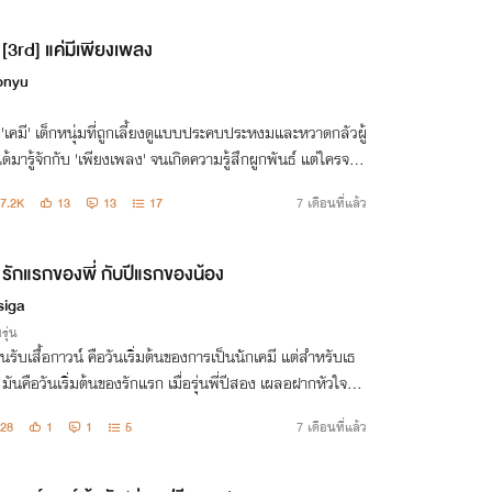
[3rd] แค่มีเพียงเพลง
onyu
อ 'เคมี' เด็กหนุ่มที่ถูกเลี้ยงดูแบบประคบประหงมและหวาดกลัวผู้
ด้มารู้จักกับ 'เพียงเพลง' จนเกิดความรู้สึกผูกพันธ์ แต่ใครจะไ
ว่าเขาคนนั้นดันเป็นเพื่อนสนิทของคู่หมั้นตน
7.2K
13
13
17
7 เดือนที่แล้ว
รักแรกของพี่ กับปีแรกของน้อง
siga
รุ่น
วันรับเสื้อกาวน์ คือวันเริ่มต้นของการเป็นนักเคมี แต่สำหรับเธ
ันคือวันเริ่มต้นของรักแรก เมื่อรุ่นพี่ปีสอง เผลอฝากหัวใจไว้
อยยิ้มของรุ่นน้องปีหนึ่ง ใต้ตึกเคมี ที่หัวใจไม่อาจควบคุมปฏิกิริ
28
1
1
5
7 เดือนที่แล้ว
ไ