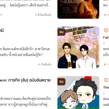
อยู่... โดยไม่รู้เลยว่า เสือร้ายอย่างวิน
พบ ก
หยื่อรายนี้จะไม่มีวันได้หนีออกจากกรง
ยากไ
74
8 ชั่วโมงที่แล้ว
2
คมี
จบ
Fai
Y
ง ต้องมาแพ้ทางไอ้เด็กปี1 สาขาวิศวเค
พรหม
อะครับ น้ำหน้าอย่างพี่เลยไม่รู้จัก”
ะเป
10 วันที่แล้ว
1
on: ภารกิจ (ลับ) ฉบับอันตราย
จบ
The
Y
สายลับจอมวางแผน ต้องจับคู่สวมรอยเป็น
ตอนเ
ดาย’ สาวบู๊ขาลุยจมูกรั้นในภารกิจคู่สุด
งเคมี