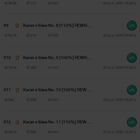
E
85.8k
215
53 หน้า
04 เม.ย. 2564 15:39 น.
ไม่ว่าเวลาจะผ่านไปนานแค่ไหน ในหัวใจของเขามีแต่คนๆ นี้อยู่ใน
#9
Karan x Siwa No. 8 [110%] REWRIT
ใจมาโดยตลอด
E
81.4k
210
47 หน้า
20 เม.ย. 2560 08:36 น.
การแอบชอบไม่ใช่เรื่องที่เจ็บปวด แต่เรื่องที่ทำให้เขาเจ็บปวดมาก
#10
Karan x Siwa No. 9 [100%] REWRIT
ที่สุด
E
74.9k
200
41 หน้า
05 เม.ย. 2564 01:38 น.
คือการถูกคนที่แอบชอบเกลียดชังเขาสุดขั้วหัวใจ
#11
Karan x Siwa No. 10 [100%] REWRI
มันเป็นอุบัติเหตุ เขาไม่ได้ตั้งใจ ต่อให้สำนึกผิดขอโทษเจียนตาย
TE
84k
206
44 หน้า
20 เม.ย. 2560 08:40 น.
ฆาตกรอย่างเขาคงไม่มีวันได้รับการให้อภัย
#12
Karan x Siwa No. 11 [110%] REWRI
เขาไม่รู้ว่าตัวเองสามารถให้ในสิ่งที่ผู้ชายธรรมดาให้ไม่ได้
TE
93.5k
283
49 หน้า
05 เม.ย. 2564 13:35 น.