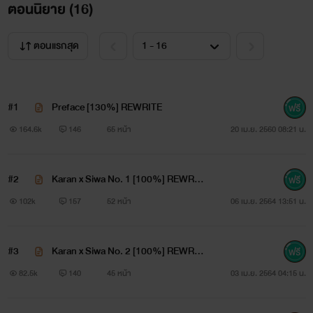
ตอนนิยาย (
16
)
เขาเหมือนผู้ชายต้องคำสาป รักใครชอบใคร คนๆ นั้นต้องมีอัน
เป็นไป
ตอนแรกสุด
เขาเจ็บปวดรู้ซึ้งถึงความรักที่ไม่มีวันสมหวังถึงสองครั้งสองครา
#1
Preface [130%] REWRITE
รักครั้งที่สามเหมือนจะเป็นไปได้สวย เขาภาวนาไม่ให้มีเรื่องเลว
164.6k
146
65 หน้า
20 เม.ย. 2560 08:21 น.
ร้ายเกิดขึ้นในวันวิวาห์
สุดท้ายคำภาวนาของผู้ชายคนหนึ่งไม่เกิดผล เจ้าสาวของเขาจาก
#2
Karan x Siwa No. 1 [100%] REWRIT
ไปด้วยร่างกายโชกเลือด
E
102k
157
52 หน้า
06 เม.ย. 2564 13:51 น.
เขาทุ่มความเกลียดชังและความผิดหวังทั้งหมด
#3
Karan x Siwa No. 2 [100%] REWRIT
ให้กับชายหนุ่มซึ่งเป็นต้นเหตุที่ทำให้รักครั้งที่สามต้องพบจุดจบ
E
82.5k
140
45 หน้า
03 เม.ย. 2564 04:15 น.
แต่ใครจะคิดว่าคนที่เกลียดชังจะกลายมาเป็นภรรยาที่ถูกต้องตาม