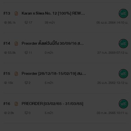
และเพราะให้ได้ เขาถึงไม่ต่างจากเครื่องบรรณาการทดแทนคุณ
ระหว่างผู้ใหญ่
#13
Karan x Siwa No. 12 [100%] REWRI
TE
86.1k
17
39 หน้า
05 เม.ย. 2564 14:10 น.
ผู้เป็นตากลับล่วงรู้ความลับนี้มาโดยตลอด ทว่าความลับไม่มีใน
โลก
#14
Preorder ตั้งแต่วันนี้ถึง 30/09/16 สนใจ
พึ่งเข้าใจคำกล่าวนี้ก็ตอนที่ตัวเองต้องแต่งงานกับคนที่เกลียดชัง
คลิ๊กอ่านรายละเอียด
53.9k
11
0 หน้า
27 ก.ค. 2559 07:12 น.
เขาเข้ากระดูกดำเพราะความจำเป็น
#15
Preorder [28/12/18-15/02/19] สนใจ
สถานะที่เปลี่ยนไปทำให้เขาไม่ต่างอะไรจากลูกไก่ในกำมือของ
คลิ๊ก!
15k
2
5 หน้า
25 ม.ค. 2562 13:12 น.
การันต์
จากฆาตกรเลื่อนขั้นมาเป็นภรรยาที่ถูกต้องตามกฎหมาย…
#16
PREORDER [03/02/65 - 31/03/65]
2.9k
0
5 หน้า
03 ก.พ. 2565 10:11 น.
------------------------