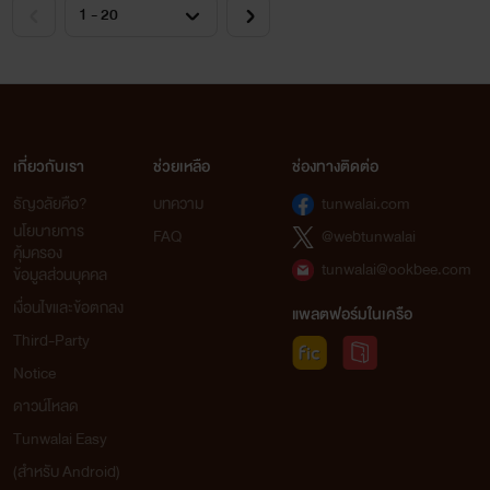
เกี่ยวกับเรา
ช่วยเหลือ
ช่องทางติดต่อ
ธัญวลัยคือ?
บทความ
tunwalai.com
นโยบายการ
FAQ
@webtunwalai
คุ้มครอง
tunwalai@ookbee.com
ข้อมูลส่วนบุคคล
เงื่อนไขและข้อตกลง
แพลตฟอร์มในเครือ
Third-Party
Notice
ดาวน์โหลด
Tunwalai Easy
(สำหรับ Android)