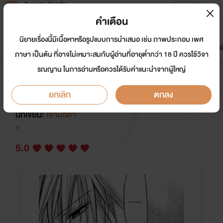
Tunwalai ธัญวลัย
เปิดแอป
เพื่อประสบการณ์ที่ดีกว่าบนมือถือ
คำเตือน
เข้าสู่ระบบ
นิยายเรื่องนี้มีเนื้อหาหรือรูปแบบการนำเสนอ เช่น ภาพประกอบ เพศ
มาใหม่
หน้าแรก
นิยาย
อีบุ๊ก
การ์ตูน
ดรีมแชท
ธัญลิสต์
ภาษา เป็นต้น ที่อาจไม่เหมาะสมกับผู้อ่านที่อายุต่ำกว่า 18 ปี ควรใช้วิจา
รณญาน ในการอ่านหรือควรได้รับคำแนะนำจากผู้ใหญ่
ปลาฉลามขึ้นบก [BL/Mpreg] The
End
ยกเลิก
ตกลง
นักเขียน:
เจ้านิ้วดำ
Y
5.0