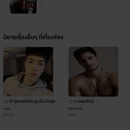
Y
นิยายเรื่องนี้มีฉาก rape sense [ข่มขืนฝืนใจ] โปรดระวังหรือ
ตัดสินใจก่อนอ่าน
———-
นิยายเรื่องอื่นๆ ที่เกี่ยวข้อง
Facebook page ::: Newdam_blackfinger
ปี1สุดหล่อใสกับรุ่นพี่น่าใสสุดสว
มายเดสไทนี่
ย
tukta
กระต่าย22
รักวัยรุ่น
ทั่วไป