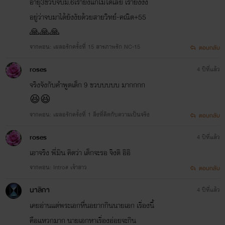
อายุ3ขวบจบม.6เรายังแก้ไม่ได้เลย เรายังงง
อยู่ว่าจบมาได้ยังงัยด้วยสายวิทย์-คณิต+55
🙏🙏🙏
จากตอน: เผลอรักครั้งที่ 15 สารภาพรัก NC-15
ตอบกลับ
roses​
4 ปีที่แล้ว
จริงจังกับคำพูดเด็ก 9 ขวบบบบบ มากกกก
😆😆
จากตอน: เผลอรักครั้งที่ 1 สิ่งที่คิดกับความเป็นจริง
ตอบกลับ
roses​
4 ปีที่แล้ว
เอาจริง พี่มิน คิดว่า เด็กจะรอ จิงดิ อิอิ
จากตอน: Intro# เจ้าสาว
ตอบกลับ
นาลิกา
4 ปีที่แล้ว
เคยอ่านแต่พระเอกหื่นอยากกินนายเอก เรื่องนี้
คือแหวกมาก นายเอกหาเรื่องอ่อยจะกิน