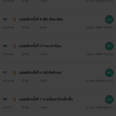
วุ่นนัก...ดันหลงรักฝาแฝด
24.2k
36
0 หน้า
27 ม.ค. 2559 07:34 น.
กระแสตอบรับดีเกินคาดจนได้รับการตีพิมพ์แล้ว (ถึงจะปิดพรีแล้ว
#5
เผลอรักครั้งที่ 4 แอ๊บ อ้อน อ่อย
แต่สามารถสั่งซื้อที่เพจได้นะคะ แอบขายของเบาๆ
20.9k
43
0 หน้า
10 ต.ค. 2558 18:30 น.
#6
เผลอรักครั้งที่ 5 French Kiss
) เราก็ได้ฤกษ์เปิดเรื่องของ "มิน" พระรองหนุ่มแว่นผู้แสนดี ที่มี
20.6k
44
0 หน้า
19 ต.ค. 2558 16:19 น.
FC มากมายไม่ต่างจาก "คิม-มิกเซอร์" ที่เป็นคู่หลักสักที
#7
เผลอรักครั้งที่ 6 กลัวใจตัวเอง
มาพูดถึงเนื้อเรื่องกันบ้างดีกว่า ที่เราตั้งชื่อเรื่องนี้ว่า... Love
18.3k
40
0 หน้า
21 ต.ค. 2558 01:37 น.
celeb
ยุ่งนัก...ดันเผลอรักซุปตาร์
#8
เผลอรักครั้งที่ 7 นายเย็นชากับเด็กดื้อ
21k
35
0 หน้า
31 ต.ค. 2558 06:43 น.
ก็เพราะเป็นซีรีส์เดียวกันกับเรื่องของ "คิม-มิกเซอร์" นั่นเอง แต่