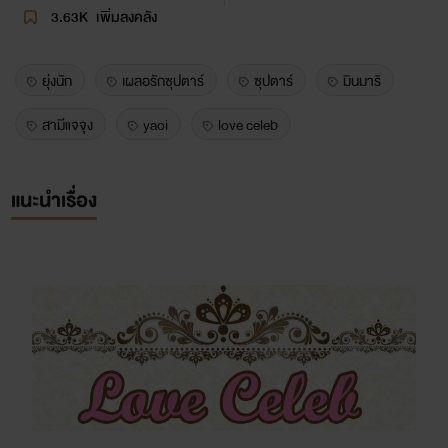
3.63K
เพิ่มลงคลัง
ยุ่งนัก
เผลอรักซุปตาร์
ซุปตาร์
มินมาริ
สามีแจจุง
yaoi
love celeb
แนะนำเรื่อง