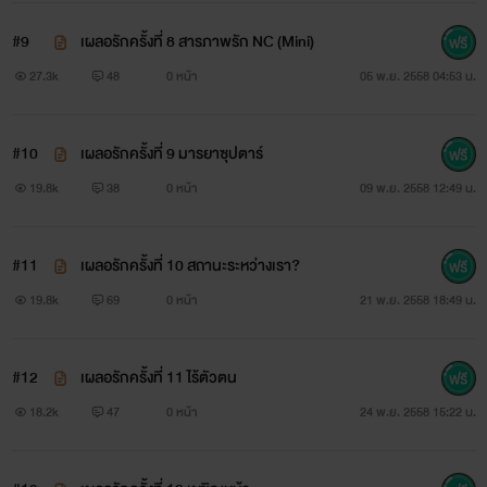
คนที่ไม่ได้อ่านเรื่องนั้นไม่ต้องกลัวว่าจะอ่านกันไม่รู้เรื่องนะคะ
#9
เผลอรักครั้งที่ 8 สารภาพรัก NC (Mini)
เพราะเหตุการณ์ในเรื่องนี้ไม่มีอะไรเกี่ยวข้องกับเรื่องนั้นเลย และ
27.3k
48
0 หน้า
05 พ.ย. 2558 04:53 น.
เป็นเหตุการณ์หลังจากเรื่องนั้น 8 ปีค่ะ (แต่ก็จะมีคิม-มิกเซอร์ที่อยู่
ในวัยทำงานแล้วโผล่มาบ้าง พอให้ได้หายคิดถึงกันนะคะ)
#10
เผลอรักครั้งที่ 9 มารยาซุปตาร์
19.8k
38
0 หน้า
09 พ.ย. 2558 12:49 น.
#11
เผลอรักครั้งที่ 10 สถานะระหว่างเรา?
19.8k
69
0 หน้า
21 พ.ย. 2558 18:49 น.
เรื่องย่อ
#12
เผลอรักครั้งที่ 11 ไร้ตัวตน
18.2k
47
0 หน้า
24 พ.ย. 2558 15:22 น.
เมื่อ "รามินทร์" ชายหนุ่มผู้แสนดีที่อกหักจากเพื่อนสนิท แต่ก็ได้
"มาริ" เด็กชายวัน 9 ขวบมาดามใจด้วยการสัญญาว่าจะเป็นเจ้า