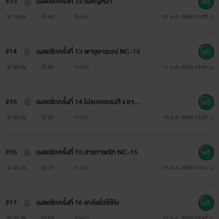
#13
เผลอรักครั้งที่ 12 เผชิญหน้า
สาวให้ในอนาคต ผ่านไป 8 ปีรามินทร์กลับมาทวงสัญญากับมาริ
19.4k
59
0 หน้า
01 ธ.ค. 2558 11:09 น.
ที่เป็นซุปตาร์ชื่อดัง แต่แล้ว...มาริกลับจำเขาไม่ได้! มิหนำซ้ำยังคิด
ว่าเขาเป็นแฟนคลับโรคจิตอีกต่างหาก!
#14
เผลอรักครั้งที่ 13 พายุอารมณ์ NC-15
แนะนำตัวละคร
30.8k
86
0 หน้า
11 ธ.ค. 2558 19:41 น.
#15
เผลอรักครั้งที่ 14 โปรเจคชลนที x ชาวิน
x มาริ
22.3k
54
0 หน้า
15 ธ.ค. 2558 18:29 น.
#16
เผลอรักครั้งที่ 15 สารภาพรัก NC-15
26.7k
72
0 หน้า
21 ธ.ค. 2558 14:51 น.
#17
เผลอรักครั้งที่ 16 แกล้งยั่วให้หึง
22.9k
69
0 หน้า
27 ธ.ค. 2558 02:47 น.