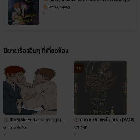
oi 18+]
Sameejaejung
Y
นิยายเรื่องอื่นๆ ที่เกี่ยวข้อง
จบ
[KnB]AkaFuri ล่ารักล่าวิญญา
การกินDทำให้เป็นอมตะ [YAOI]
ณ
ปากกามาร์คคัพ
NFNFNF
Y
Y