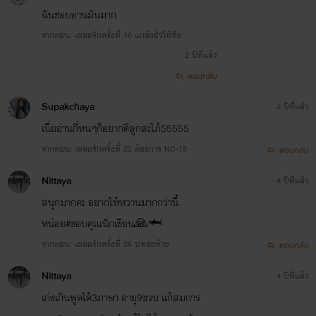
ฉันชอบอ่านมันมาก
จากตอน: เผลอรักครั้งที่ 16 แกล้งยั่วให้หึง
2 ปีที่แล้ว
ตอบกลับ
Supakchaya
3 ปีที่แล้ว
เนี่ยอ่านกี่หนๆก็อยากตีลูกสะไภ้55555
จากตอน: เผลอรักครั้งที่ 22 ต้องการ NC-18
ตอบกลับ
Nittaya
4 ปีที่แล้ว
สนุกมากคะ อยากให้หวานมากกว่านี้
หน่อย#ขอบคุณนักเขียน🙏🦈
จากตอน: เผลอรักครั้งที่ 26 บทส่งท้าย
ตอบกลับ
Nittaya
4 ปีที่แล้ว
เก่งเกินพูดได้3ภาษา อายุ9ขวบ แก้สมการ