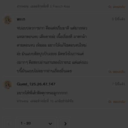
จากตอน: เผลอรักครั้งที่ 5 French Kiss
ตอบกลับ
พเะภ
5 ปีที่แล้ว
จบเเบบลวกๆมาก คือเเต่งเริ่มมาดี เเต่มาเหลว
เเหลกตอนจบ เสียดายอ่ะ เนื้อเรื่องดี มาตกม้า
ตายตอนจบ เห้อออ อยากให้เเก้ไขตอนจบใหม่
อ่ะ มันเเบบตัดปุบปับเรยย ผิดหวังในการเเต่
งมากๆ คือชอบอ่านงานของไรายนะ เเต่เเต่งเเบ
บนี้มันเเบบไม่อยากอ่านเรื่องอื่นเลย
ตอบกลับ
Guest_125.26.47.147
7 ปีที่แล้ว
อยากให้พี่เค้าติดคุกหรอลูกกกกก
จากตอน: เผลอรักครั้งที่ 16 แกล้งยั่วให้หึง
ตอบกลับ