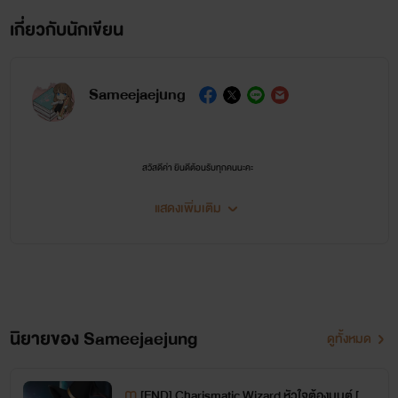
SameeJaejung - สามีแจจุง
เกี่ยวกับนักเขียน
Sameejaejung
สวัสดีค่า ยินดีต้อนรับทุกคนนะคะ
เราขอใช้พื้นที่ตรงนี้ขอขอบคุณทุกคนมากๆ เลยนะคะที่เข้ามาอ่านนิยาย กดติดตามเรา รวมทั้งเข้ามา
แสดงเพิ่มเติม
ทักทายในช่องทางต่างๆ คือเราปลื้มปริ่มมาก ไม่คิดว่านักเขียนโนเนมและมือใหม่จะมาไกลได้ขนาด
นี้ ต้องขอบคุณทุกคนอีกครั้งจริงๆค่ะ
อ่านจบอารมณ์ไม่จบเข้ามาเมาท์กันต่อได้ที่...
Fanpage : Sameejaejung
นิยายของ Sameejaejung
ดูทั้งหมด
Twitter : @Sameejaejung
Line official : @920lcive
[END] Charismatic Wizard หัวใจต้องมนต์ [Ya