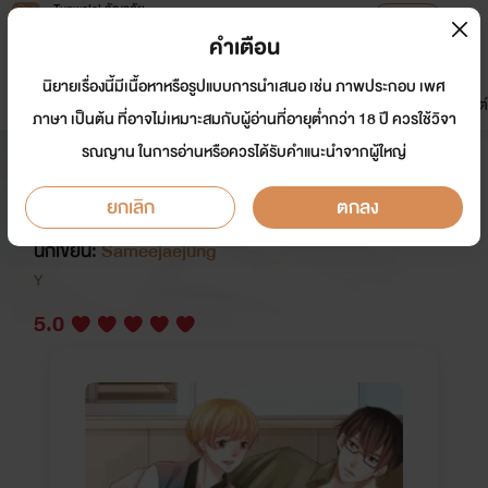
Tunwalai ธัญวลัย
เปิดแอป
เพื่อประสบการณ์ที่ดีกว่าบนมือถือ
คำเตือน
เข้าสู่ระบบ
นิยายเรื่องนี้มีเนื้อหาหรือรูปแบบการนำเสนอ เช่น ภาพประกอบ เพศ
มาใหม่
หน้าแรก
นิยาย
อีบุ๊ก
การ์ตูน
ดรีมแชท
ธัญลิสต์
ภาษา เป็นต้น ที่อาจไม่เหมาะสมกับผู้อ่านที่อายุต่ำกว่า 18 ปี ควรใช้วิจา
รณญาน ในการอ่านหรือควรได้รับคำแนะนำจากผู้ใหญ่
[Yaoi 18+] Love celeb ยุ่งนัก...ดัน
เผลอรักซุปตาร์ [จบแล้ว]
ยกเลิก
ตกลง
นักเขียน:
Sameejaejung
Y
5.0