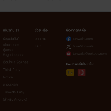
เกี่ยวกับเรา
ช่วยเหลือ
ช่องทางติดต่อ
ธัญวลัยคือ?
บทความ
tunwalai.com
นโยบายการ
FAQ
@webtunwalai
คุ้มครอง
tunwalai@ookbee.com
ข้อมูลส่วนบุคคล
เงื่อนไขและข้อตกลง
แพลตฟอร์มในเครือ
Third-Party
Notice
ดาวน์โหลด
Tunwalai Easy
(สำหรับ Android)