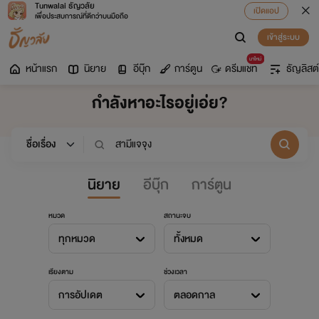
Tunwalai ธัญวลัย
เปิดแอป
เพื่อประสบการณ์ที่ดีกว่าบนมือถือ
เข้าสู่ระบบ
มาใหม่
หน้าแรก
นิยาย
อีบุ๊ก
การ์ตูน
ดรีมแชท
ธัญลิสต์
กำลังหาอะไรอยู่เอ่ย?
นิยาย
อีบุ๊ก
การ์ตูน
หมวด
สถานะจบ
ทุกหมวด
ทั้งหมด
เรียงตาม
ช่วงเวลา
การอัปเดต
ตลอดกาล