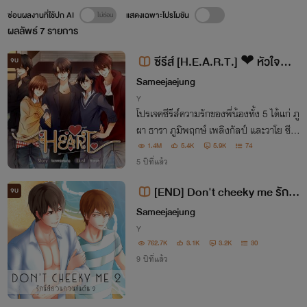
ซ่อนผลงานที่ใช้ปก AI
แสดงเฉพาะโปรโมชัน
ผลลัพธ์
7
รายการ
ซีรีส์ [H.E.A.R.T.] ❤ หัวใจ...รั
จบ
ก [มี E-book]
Sameejaejung
Y
โปรเจคซีรีส์ความรักของพี่น้องทั้ง 5 ได้แก่ ภู
ผา ธารา ภูมิพฤกษ์ เพลิงกัลป์ และวาโย ซีรี
ส์นี้มีทั้งหมด 5 เรื่อง 5 สไตล์ ชื่อของแต่ละเ
1.4M
5.4K
5.9K
74
รื่องจะขึ้นต้นด้วย H. E. A. R. T. รวมกันเป็น
5 ปีที่แล้ว
HEART ก็คือหัวใจนั่นเอง
[END] Don't cheeky me รักนี้
จบ
ยียวนกวนส้นตีน ภาค 2 [Yaoi 18+]
Sameejaejung
Y
762.7K
3.1K
3.2K
30
9 ปีที่แล้ว