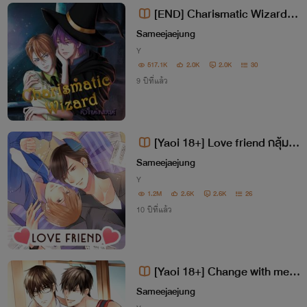
[END] Charismatic Wizard หั
วใจต้องมนต์ [Yaoi 18+]
Sameejaejung
Y
517.1K
2.0K
2.0K
30
9 ปีที่แล้ว
[Yaoi 18+] Love friend กลุ้มใจ
นัก...ดันแอบรักเพื่อนสนิท [จบแล้ว]
Sameejaejung
Y
1.2M
2.6K
2.6K
26
10 ปีที่แล้ว
[Yaoi 18+] Change with me รั
กนี้สลับร่าง [จบแล้ว]
Sameejaejung