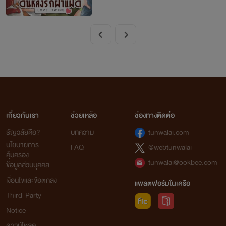
เกี่ยวกับเรา
ช่วยเหลือ
ช่องทางติดต่อ
ธัญวลัยคือ?
บทความ
tunwalai.com
นโยบายการ
FAQ
@webtunwalai
คุ้มครอง
tunwalai@ookbee.com
ข้อมูลส่วนบุคคล
เงื่อนไขและข้อตกลง
แพลตฟอร์มในเครือ
Third-Party
Notice
ดาวน์โหลด