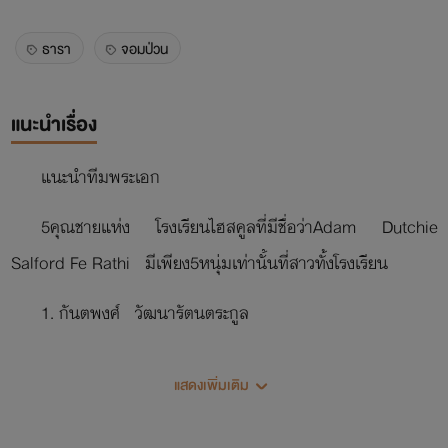
ธารา
จอมป่วน
แนะนำเรื่อง
แนะนำทีมพระเอก
5คุณชายแห่ง โรงเรียนไฮสคูลที่มีชื่อว่าAdam Dutchie
Salford Fe Rathi มีเพียง5หนุ่มเท่านั้นที่สาวทั้งโรงเรียน
1. กันตพงศ์ วัฒนารัตนตระกูล
แสดงเพิ่มเติม
2.กิติพัฒน์ วัฒนารัตนตระกูล