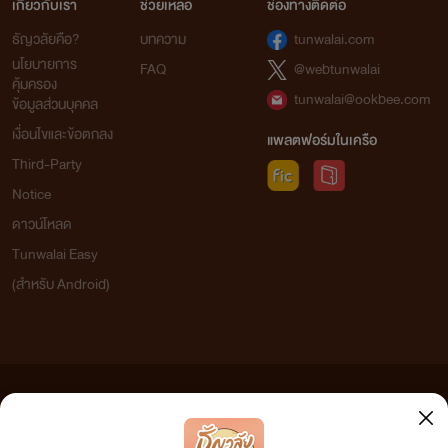
เกี่ยวกับเรา
ช่วยเหลือ
ช่องทางติดต่อ
ธัญวลัยคือ?
บทความ
tunwalai.com
นโยบายการ
FAQ
@webtunwalai
คุ้มครอง
tunwalai@ookbee.com
ข้อมูลส่วนบุคคล
เงื่อนไขและข้อตกลง
แพลตฟอร์มในเครือ
Third-Party
Notice
ดาวน์โหลด
Tunwalai Easy
(สำหรับ Android)
ข้อความที่ท่านได้อ่านจากเว็บไซต์นี้เกิดจากการเขียนโดยสาธารณชนและเผยแพร่โดยอัตโนมัติ ผู้ดูแล
เว็บไซต์แห่งนี้ไม่ได้เห็นด้วยและไม่ขอรับผิดชอบต่อข้อความใดๆ ทั้งสิ้น ดังนั้นผู้อ่านทุกท่านโปรดใช้