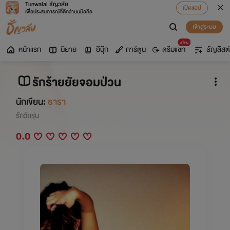
Tunwalai ธัญวลัย
เปิดแอป
เพื่อประสบการณ์ที่ดีกว่าบนมือถือ
เข้าสู่ระบบ
มาใหม่
หน้าแรก
นิยาย
อีบุ๊ก
การ์ตูน
ดรีมแชท
ธัญลิสต์
รักร้ายยัยจอมป่วน
นักเขียน:
ธารา
รักวัยรุ่น
0.0