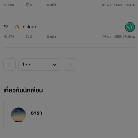
383
0
0 หน้า
01 พ.ย. 2558 05:04 น.
#7
ทำไมนะ
374
0
0 หน้า
06 ธ.ค. 2558 17:38 น.
5หนุ่มที่สาวๆต่างหมายปองยกเว้นพวกเธอทั้ง5คน ที่ไม่ค่อย
ชอบพวก5คุณชายเท่าไหร่เพราะเกลียดขี้หน้า
บังอาจไม่ชอบพวกฉันสักวันจะรักจนโงหัวไม่ขึ้นเลย ยัยพวก
ตัวป่วน
เกี่ยวกับนักเขียน
ธารา