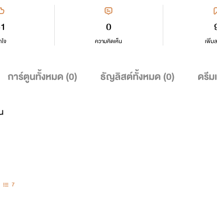
51
0
กใจ
ความคิดเห็น
เพิ่ม
การ์ตูนทั้งหมด (
0
)
ธัญลิสต์ทั้งหมด (
0
)
ดรีม
น
7