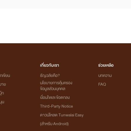
เกี่ยวกับเรา
ช่วยเหลือ
กเขียน
ธัญวลัยคือ?
บทความ
นโยบายการคุ้มครอง
ิยาย
FAQ
ข้อมูลส่วนบุคคล
ุ๊ก
เงื่อนไขและข้อตกลง
นุน
Third-Party Notice
ดาวน์โหลด Tunwalai Easy
(สำหรับ Android)