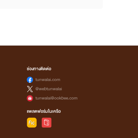
ช่องทางติดต่อ
tunwalai.com
@webtunwalai
tunwalai@ookbee.com
แพลตฟอร์มในเครือ