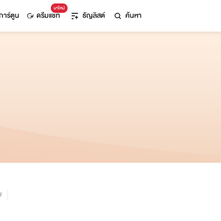
มาใหม่
การ์ตูน
ดรีมแชท
ธัญลิสต์
ค้นหา
ม