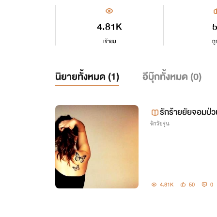
4.81K
เข้าชม
ถู
นิยายทั้งหมด (
1
)
อีบุ๊กทั้งหมด (
0
)
รักร้ายยัยจอมป่ว
รักวัยรุ่น
4.81K
50
0